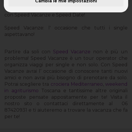
Cambia le mie impostazioni
Viaggi di Comitiva: parti single e torna in compagnia
con Speed Vacanze e Speed Date!
Speed Vacanze: l' occasione che tutti i single
aspettavano!
Partire da soli con
Speed Vacanze
non è più un
problema! Speed Vacanze è un tour operator che
organizza viaggi per single e non solo. Con Speed
Vacanze avrai l’ occasione di conoscere tanti nuovi
amici e non avrai più bisogno di prenotare da solo.
Potrai scegliere tra
crociera Mediterraneo
,
weekend
in agriturismo
Toscana e tantissime altre originali
proposte pensate appositamente per te! Visita il
nostro sito o contattaci direttamente al 06
87420931 e ti aiuteremo a trovare la vacanza che fa
per te!