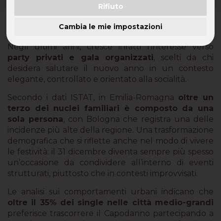
Rifiuto
A
Bologna
il Capodanno cambia volto e si allontana
dai grandi eventi di piazza per avvicinarsi a una
Cambia le mie impostazioni
dimensione più raccolta, curata ed esperienziale.
Negli ultimi anni, cresce infatti l’interesse verso
party privati e gala organizzati
, scelti da chi
desidera salutare il nuovo anno in un contesto
elegante, controllato e orientato alla socialità.
Secondo i dati ISTAT, in Emilia-Romagna
oltre un
terzo dei nuclei familiari è composto da una
sola persona
, con Bologna che registra una delle
incidenze più alte della regione. Una trasformazione
demografica che si riflette anche nel modo di vivere
le festività: il 31 dicembre diventa sempre più spesso
un’occasione da condividere all’interno di eventi
strutturati, piuttosto che in contesti improvvisati.
Le analisi sui comportamenti urbani indicano che
oltre il 35% dei single nelle città medio-grandi
preferisce trascorrere il Capodanno partecipando a