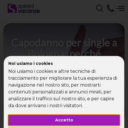
Capodanno per single a
Bologna: perché
scegliere eventi privati e
Noi usiamo i cookies
Noi usiamo i cookies e altre tecniche di
gala organizzati
tracciamento per migliorare la tua esperienza di
navigazione nel nostro sito, per mostrarti
Alla Corte dell’Opera un party esclusivo per
contenuti personalizzati e annunci mirati, per
single nella notte di San Silvestro
analizzare il traffico sul nostro sito, e per capire
da dove arrivano i nostri visitatori.
Accetto