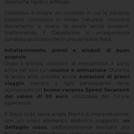
dinamiche rigide o artificiali.
L’obiettivo è creare un contesto in cui le persone
possano conoscersi in modo naturale, muoversi
liberamente e vivere la serata senza pressioni,
trasformando il Capodanno in un’esperienza
condivisa piuttosto che in una semplice festa.
Intrattenimento, premi e simboli di buon
auspicio
Dopo il brindisi collettivo di mezzanotte, il party
entra nel vivo con
musica e animazione
. Durante
la serata sono previste anche
estrazioni di premi
viaggio
, mentre a ogni partecipante viene
riconosciuto un
buono vacanza Speed Vacanze®
del valore di 50 euro
, utilizzabile per future
esperienze.
Il dress code lascia ampia libertà di interpretazione,
con un unico elemento simbolico suggerito:
un
dettaglio rosso
, tradizionalmente associato alla
fortuna e all’abbondanza, come augurio per l’inizio