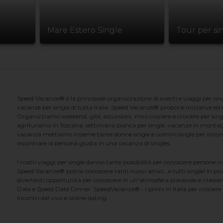
Mare Estero Single
Tour per si
Speed Vacanze® è la principale organizzazione di eventi e viaggi per singl
vacanze per single di tutta Italia. Speed Vacanze® propone iniziative ed ev
Organizziamo weekend, gite, escursioni, mini crociere e crociere per singl
agriturismo in Toscana, settimana bianca per single, vacanze in montag
vacanza mettiamo insieme tante donne single e uomini single per incontrar
incontrare la persona giusta in una vacanza di singles.
I nostri viaggi per single danno tante possibilità per conoscere persone 
Speed Vacanze® potrai conoscere tanti nuovi amici...e tutti single! In più
divertenti opportunità per conoscere in un'atmosfera piacevole e rilassan
Date e Speed Date Dinner. SpeedVacanze® - i primi in Italia per crociere p
incontri dal vivo e online dating.