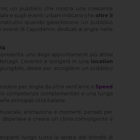
anni, un pubblico che mostra una crescente
ziale e sugli eventi urbani indicano che
oltre il
oprattutto quando garantiscono un pubblico
eventi di Capodanno dedicati ai single nelle
tà
appresenta uno degli appuntamenti più attesi
dettagli. L’evento si svolgerà in una
location
giungibile, ideale per accogliere un pubblico
rociere per single da oltre vent’anni, e
Speed
niscono competenze complementari e una lunga
le principali città italiane.
musicale, animazione e momenti pensati per
he dispersive e creare un clima coinvolgente e
panti lungo tutta la serata: dal brindisi di