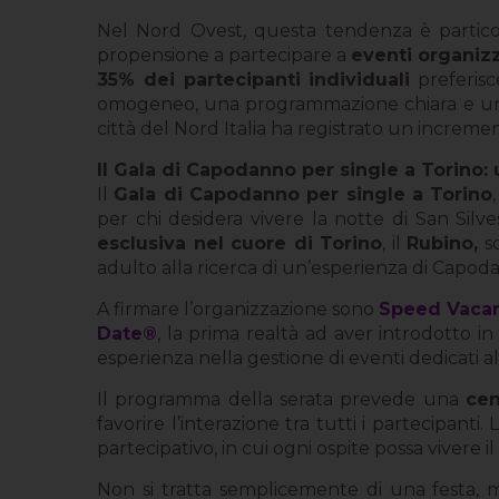
Nel Nord Ovest, questa tendenza è partico
propensione a partecipare a
eventi organizz
35% dei partecipanti individuali
preferisc
omogeneo, una programmazione chiara e un co
città del Nord Italia ha registrato un incremen
Il Gala di Capodanno per single a Torino:
Il
Gala di Capodanno per single a Torino
per chi desidera vivere la notte di San Silv
esclusiva nel cuore di Torino
, il
Rubino,
sc
adulto alla ricerca di un’esperienza di Capoda
A firmare l’organizzazione sono
Speed Vaca
Date®
, la prima realtà ad aver introdotto
esperienza nella gestione di eventi dedicati all
Il programma della serata prevede una
cen
favorire l’interazione tra tutti i partecipan
partecipativo, in cui ogni ospite possa vivere 
Non si tratta semplicemente di una festa, m