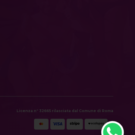
Licenza n° 32665 rilasciata dal Comune di Roma