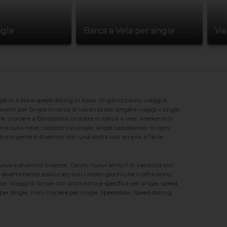
ngle
Barca a Vela per single
Vi
e in Italia e speed dating in Italia. Organizziamo viaggi e
enti per Single in cerca di vacanze per single e viaggi x single.
e, crociere a Barcellona, crociere in barca a vela, weekend in
na sulla neve, capodanno single, single capodanno. In ogni
e gente e divertirsi; con una scelta cosi ampia, è facile
nuove e divertirsi insieme. Cerchi nuovi amici? In vacanza con
 divertimento assicurato con i nostri giochi che ti offriranno
te. Viaggi di Single con animazione specifica per single, speed
er single, mini crociere per single, Speeddate, Speed dating,