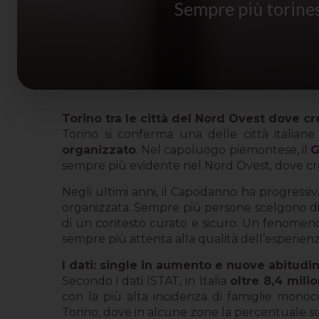
Sempre più torines
Torino tra le città del Nord Ovest dove 
Torino si conferma una delle città italiane
organizzato
. Nel capoluogo piemontese, il
G
sempre più evidente nel Nord Ovest, dove cresce 
Negli ultimi anni, il Capodanno ha progress
organizzata. Sempre più persone scelgono di
di un contesto curato e sicuro. Un fenomeno
sempre più attenta alla qualità dell’esperienz
I dati: single in aumento e nuove abitudini
Secondo i dati ISTAT, in Italia
oltre 8,4 mili
con la più alta incidenza di famiglie mon
Torino, dove in alcune zone la percentuale su