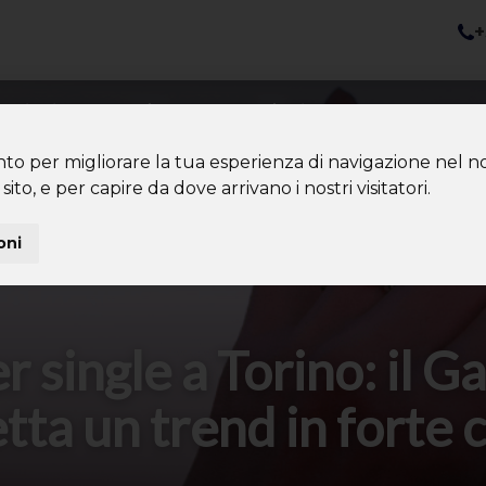
+
nazioni
Diventa Tour Leader
Co
About us
Community
nto per migliorare la tua esperienza di navigazione nel no
sito, e per capire da dove arrivano i nostri visitatori.
oni
single a Torino: il G
tta un trend in forte 