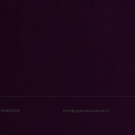
6293851008
info@speedvacanze.it