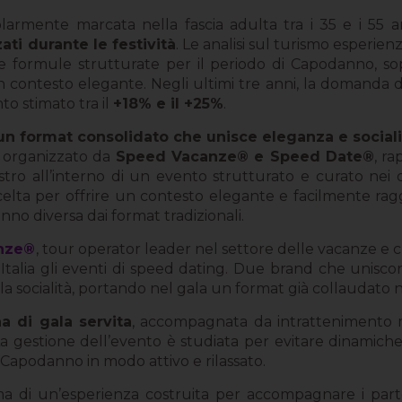
larmente marcata nella fascia adulta tra i 35 e i 55 
ati durante le festività
. Le analisi sul turismo esperien
e formule strutturate per il periodo di Capodanno, s
ntesto elegante. Negli ultimi tre anni, la domanda di 
to stimato tra il
+18% e il +25%
.
 un format consolidato che unisce eleganza e sociali
, organizzato da
Speed Vacanze® e Speed Date®
, r
estro all’interno di un evento strutturato e curato nei 
elta per offrire un contesto elegante e facilmente rag
nno diversa dai format tradizionali.
nze®
, tour operator leader nel settore delle vacanze e c
 in Italia gli eventi di speed dating. Due brand che u
a socialità, portando nel gala un format già collaudato nel
a di gala servita
, accompagnata da intrattenimento 
ti. La gestione dell’evento è studiata per evitare dinamic
il Capodanno in modo attivo e rilassato.
a di un’esperienza costruita per accompagnare i parteci