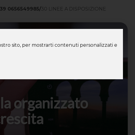
39 0656549985
/
30 LINEE A DISPOSIZIONE
ntatti
stro sito, per mostrarti contenuti personalizzati e
ala organizzato
crescita