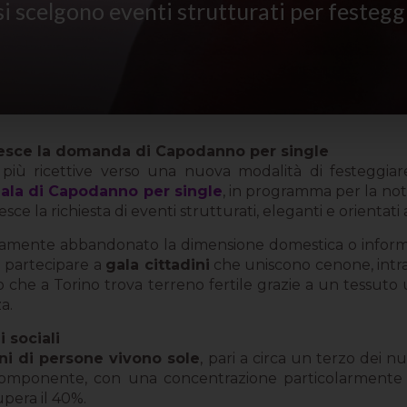
i scelgono eventi strutturati per festegg
cresce la domanda di Capodanno per single
 più ricettive verso una nuova modalità di festeggiar
ala di Capodanno per single
, in programma per la not
la richiesta di eventi strutturati, eleganti e orientati al
ivamente abbandonato la dimensione domestica o inform
 partecipare a
gala cittadini
che uniscono cenone, intrat
 che a Torino trova terreno fertile grazie a un tessut
a.
 sociali
oni di persone vivono sole
, pari a circa un terzo dei nu
ocomponente, con una concentrazione particolarmente s
pera il 40%.