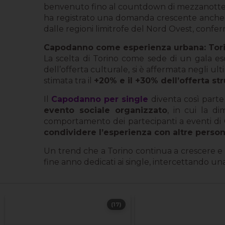
benvenuto fino al countdown di mezzanotte e
ha registrato una domanda crescente anche a 
dalle regioni limitrofe del Nord Ovest, confer
Capodanno come esperienza urbana: Tori
La scelta di Torino come sede di un gala es
dell’offerta culturale, si è affermata negli u
stimata tra il
+20% e il +30% dell’offerta str
Il
Capodanno per single
diventa così parte
evento sociale organizzato
, in cui la d
comportamento dei partecipanti a eventi d
condividere l’esperienza con altre person
Un trend che a Torino continua a crescere e c
fine anno dedicati ai single, intercettando 
(17)