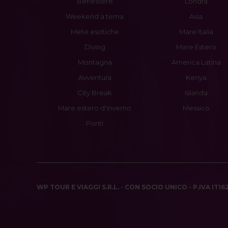
Benessere
Londra
Weekend a tema
Asia
Mete esotiche
Mare Italia
Diving
Mare Estero
Montagna
America Latina
Avventura
Kenya
City Break
Islanda
Mare estero d'inverno
Messico
Ponti
WP TOUR E VIAGGI S.R.L. - CON SOCIO UNICO - P.IVA IT1