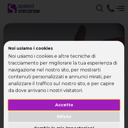
Capodanno Single
Noi usiamo i cookies
Noi usiamo i cookies e altre tecniche di
Agriturismo 2007 con
tracciamento per migliorare la tua esperienza di
Speed Vacanze
navigazione nel nostro sito, per mostrarti
contenuti personalizzati e annunci mirati, per
analizzare il traffico sul nostro sito, e per capire
Speed Vacanze ti augura un Felice 2007!
da dove arrivano i nostri visitatori.
Accetto
Rifiuto