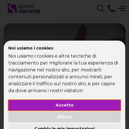
Capodanno Single
Noi usiamo i cookies
Noi usiamo i cookies e altre tecniche di
Crociera 2007 con
tracciamento per migliorare la tua esperienza di
navigazione nel nostro sito, per mostrarti
Speed Vacanze
contenuti personalizzati e annunci mirati, per
analizzare il traffico sul nostro sito, e per capire
Speed Vacanze ti augura un magnifico 2007!
da dove arrivano i nostri visitatori.
Accetto
Rifiuto
Cambia le mie impostazioni