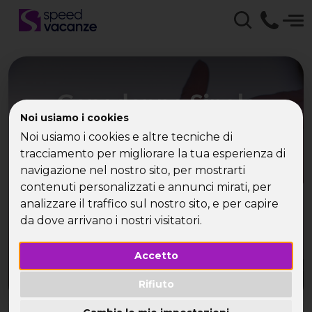
Capodanno Single
Noi usiamo i cookies
Milano con Speed
Noi usiamo i cookies e altre tecniche di
Vacanze | La tua Vacanza
tracciamento per migliorare la tua esperienza di
navigazione nel nostro sito, per mostrarti
Single
contenuti personalizzati e annunci mirati, per
analizzare il traffico sul nostro sito, e per capire
Con Speed Vacanze parti da solo e torni in
da dove arrivano i nostri visitatori.
compagnia!!!
Accetto
Rifiuto