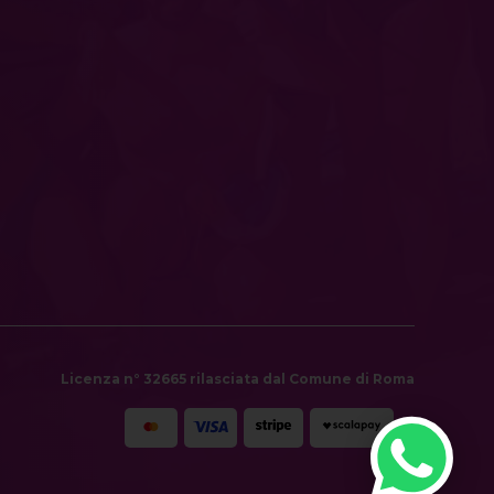
Licenza n° 32665 rilasciata dal Comune di Roma