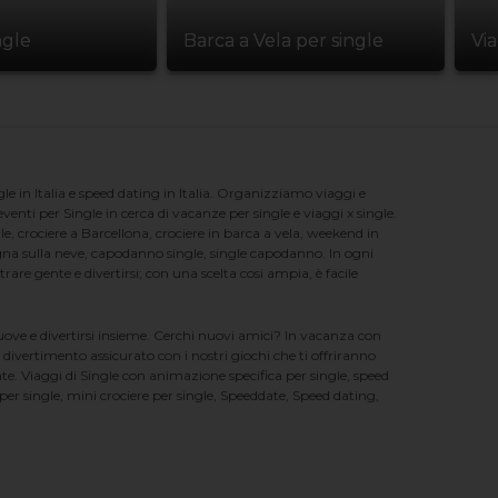
ngle
Barca a Vela per single
Vi
e in Italia e speed dating in Italia. Organizziamo viaggi e
enti per Single in cerca di vacanze per single e viaggi x single.
e, crociere a Barcellona, crociere in barca a vela, weekend in
na sulla neve, capodanno single, single capodanno. In ogni
e gente e divertirsi; con una scelta cosi ampia, è facile
nuove e divertirsi insieme. Cerchi nuovi amici? In vacanza con
 divertimento assicurato con i nostri giochi che ti offriranno
te. Viaggi di Single con animazione specifica per single, speed
er single, mini crociere per single, Speeddate, Speed dating,