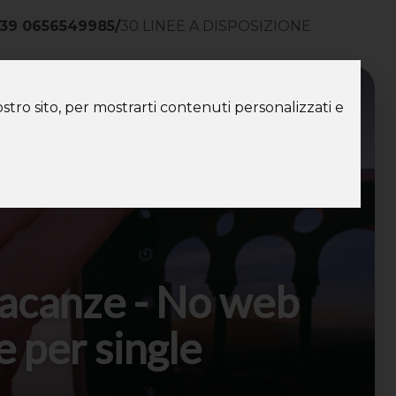
39 0656549985
/
30 LINEE A DISPOSIZIONE
ntatti
stro sito, per mostrarti contenuti personalizzati e
acanze - No web
e per single