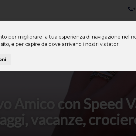
+
nazioni
Diventa Tour Leader
Co
About us
Community
nto per migliorare la tua esperienza di navigazione nel no
sito, e per capire da dove arrivano i nostri visitatori.
oni
o Amico con Speed V
aggi, vacanze, crocier