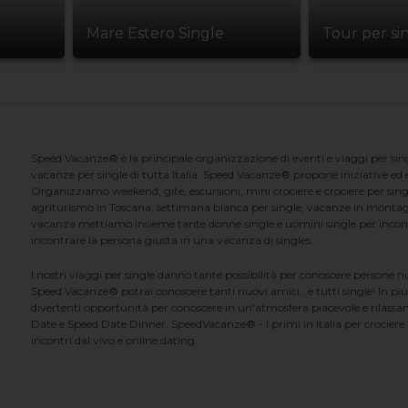
Mare Estero Single
Tour per si
Speed Vacanze® è la principale organizzazione di eventi e viaggi per singl
vacanze per single di tutta Italia. Speed Vacanze® propone iniziative ed ev
Organizziamo weekend, gite, escursioni, mini crociere e crociere per singl
agriturismo in Toscana, settimana bianca per single, vacanze in montag
vacanza mettiamo insieme tante donne single e uomini single per incontrar
incontrare la persona giusta in una vacanza di singles.
I nostri viaggi per single danno tante possibilità per conoscere persone 
Speed Vacanze® potrai conoscere tanti nuovi amici...e tutti single! In più
divertenti opportunità per conoscere in un'atmosfera piacevole e rilassan
Date e Speed Date Dinner. SpeedVacanze® - i primi in Italia per crociere p
incontri dal vivo e online dating.