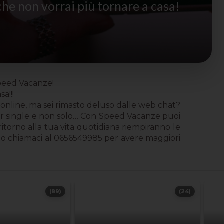
che non vorrai più tornare a casa!
Speed Vacanze!
a!!!
online, ma sei rimasto deluso dalle web chat?
er single e non solo… Con Speed Vacanze puoi
 ritorno alla tua vita quotidiana riempiranno le
o chiamaci al 0656549985 per avere maggiori
(89)
(24)