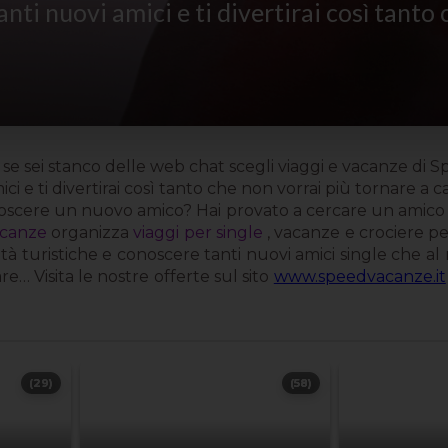
i nuovi amici e ti divertirai così tanto 
 sei stanco delle web chat scegli viaggi e vacanze di 
e ti divertirai così tanto che non vorrai più tornare a cas
noscere un nuovo amico? Hai provato a cercare un amico 
canze
organizza
viaggi per single
, vacanze e crociere p
lità turistiche e conoscere tanti nuovi amici single che al
… Visita le nostre offerte sul sito
www.speedvacanze.it
(29)
(58)