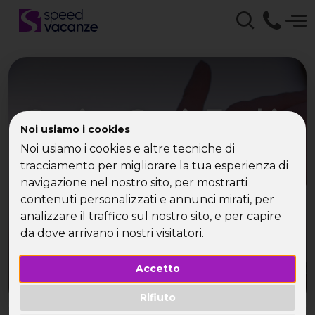
Crociera Grecia Turchia
Noi usiamo i cookies
single -parti subito per la
Noi usiamo i cookies e altre tecniche di
tua vgacanza da sogno!
tracciamento per migliorare la tua esperienza di
navigazione nel nostro sito, per mostrarti
contenuti personalizzati e annunci mirati, per
Crociera Grecia Turchia single: non una semplice
analizzare il traffico sul nostro sito, e per capire
vacanza, ma la vacanza preferita dai single!
da dove arrivano i nostri visitatori.
Accetto
Rifiuto