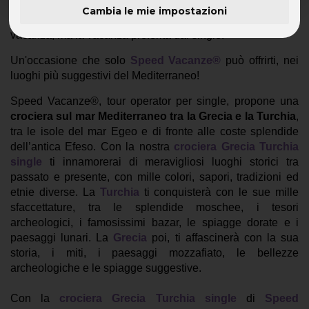
Cambia le mie impostazioni
Crociera Grecia Turchia single
: non una semplice
vacanza, ma la vacanza preferita dai single!
Un'occasione che solo
Speed Vacanze®
può offrirti, nei
luoghi più suggestivi del Mediterraneo!
Speed Vacanze®, tour operator per single, propone una
crociera sul mar Mediterraneo tra la Grecia e la Turchia
,
tra le isole del mar Egeo e di fronte alle coste splendide
dell’antica Efeso. Con la nostra
crociera Grecia Turchia
single
ti innamorerai di meravigliosi luoghi storici tra
passato e presente, con mille colori, sapori, tradizioni ed
etnie diverse. La
Turchia
ti conquisterà con le sue mille
sfaccettature, tra le splendide moschee, i tesori
archeologici, i famosissimi bazar, le spiagge dorate e i
paesaggi lunari. La
Grecia
poi, ti affascinerà con la sua
storia, i miti, i paesaggi mozzafiato, le bellezze
archeologiche e le spiagge suggestive.
Con la
crociera Grecia Turchia single
di
Speed