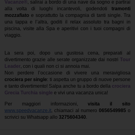
Vacanze®
, salirai a bordo di una nave da sogno e partirai
alla volta di luoghi incantevoli, godendoti
tramonti
mozzafiato
e soprattutto la compagnia di tanti single. Tra
una tappa e l’altra, goditi il relax assoluto tra bagni in
piscina, visite alla Spa e aperitivi con i tuoi compagni di
viaggio.
La sera poi, dopo una gustosa cena, preparati al
divertimento grazie alle serate organizzate dai nostri
Tour
Leader
, con i quali non ci si annoia mai.
Non perdere l’occasione di vivere una meravigliosa
crociera per single
: ti aspetta un gruppo di nuove persone
e tanto divertimento! Salpa anche tu a bordo della
crociera
Grecia Turchia single
e vivi una vacanza unica!
Per maggiori informazioni,
visita il sito
www.speedvacanze.it
, chiamaci al numero
0656549985
o
scrivici su Whatsapp allo
3275604340
.