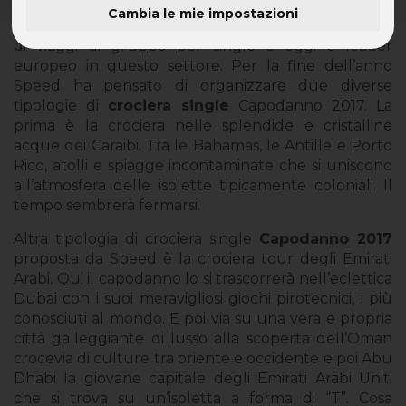
Cambia le mie impostazioni
Speed da oltre 10 anni si occupa dell’organizzazione
di viaggi di gruppo per single e oggi è leader
europeo in questo settore. Per la fine dell’anno
Speed ha pensato di organizzare due diverse
tipologie di
crociera single
Capodanno 2017. La
prima è la crociera nelle splendide e cristalline
acque dei Caraibi. Tra le Bahamas, le Antille e Porto
Rico, atolli e spiagge incontaminate che si uniscono
all’atmosfera delle isolette tipicamente coloniali. Il
tempo sembrerà fermarsi.
Altra tipologia di crociera single
Capodanno 2017
proposta da Speed è la crociera tour degli Emirati
Arabi. Qui il capodanno lo si trascorrerà nell’eclettica
Dubai con i suoi meravigliosi giochi pirotecnici, i più
conosciuti al mondo. E poi via su una vera e propria
città galleggiante di lusso alla scoperta dell’Oman
crocevia di culture tra oriente e occidente e poi Abu
Dhabi la giovane capitale degli Emirati Arabi Uniti
che si trova su un’isoletta a forma di “T”. Cosa