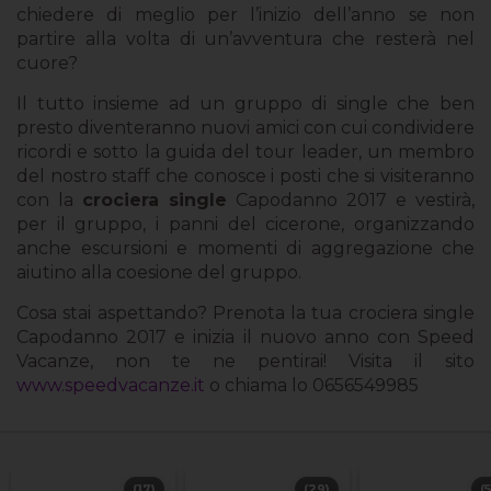
chiedere di meglio per l’inizio dell’anno se non
partire alla volta di un’avventura che resterà nel
cuore?
Il tutto insieme ad un gruppo di single che ben
presto diventeranno nuovi amici con cui condividere
ricordi e sotto la guida del tour leader, un membro
del nostro staff che conosce i posti che si visiteranno
con la
crociera single
Capodanno 2017 e vestirà,
per il gruppo, i panni del cicerone, organizzando
anche escursioni e momenti di aggregazione che
aiutino alla coesione del gruppo.
Cosa stai aspettando? Prenota la tua crociera single
Capodanno 2017 e inizia il nuovo anno con Speed
Vacanze, non te ne pentirai! Visita il sito
www.speedvacanze.it
o chiama lo 0656549985
(17)
(29)
(