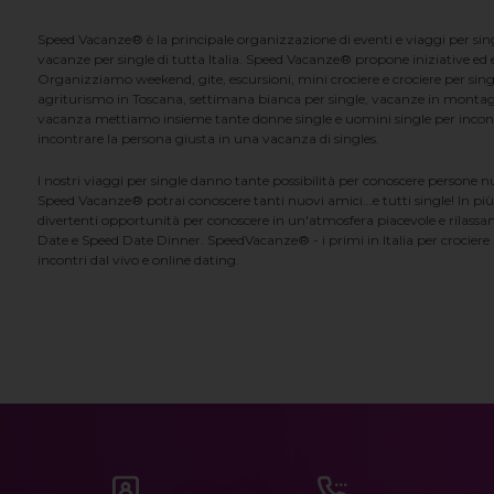
Speed Vacanze® è la principale organizzazione di eventi e viaggi per singl
vacanze per single di tutta Italia. Speed Vacanze® propone iniziative ed ev
Organizziamo weekend, gite, escursioni, mini crociere e crociere per singl
agriturismo in Toscana, settimana bianca per single, vacanze in montag
vacanza mettiamo insieme tante donne single e uomini single per incontrar
incontrare la persona giusta in una vacanza di singles.
I nostri viaggi per single danno tante possibilità per conoscere persone 
Speed Vacanze® potrai conoscere tanti nuovi amici...e tutti single! In più
divertenti opportunità per conoscere in un'atmosfera piacevole e rilassan
Date e Speed Date Dinner. SpeedVacanze® - i primi in Italia per crociere p
incontri dal vivo e online dating.