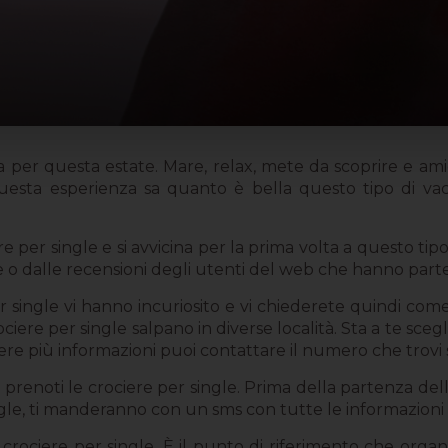
a per questa estate. Mare, relax, mete da scoprire e a
questa esperienza sa quanto è bella questo tipo di vaca
e per single e si avvicina per la prima volta a questo tipo 
e o dalle recensioni degli utenti del web che hanno part
r single vi hanno incuriosito e vi chiederete quindi co
ciere per single salpano in diverse località. Sta a te scegl
vere più informazioni puoi contattare il numero che trovi
 prenoti le crociere per single. Prima della partenza delle 
gle, ti manderanno con un sms con tutte le informazioni pe
 crociere per single. È il punto di riferimento che orga