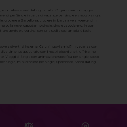
e in Italia e speed dating in Italia. Organizziamo viaggi e
enti per Single in cerca di vacanze per single e viaggi x single.
e, crociere a Barcellona, crociere in barca a vela, weekend in
na sulla neve, capodanno single, single capodanno. In ogni
e gente e divertirsi; con una scelta cosi ampia, è facile
nuove e divertirsi insieme. Cerchi nuovi amici? In vacanza con
 divertimento assicurato con i nostri giochi che ti offriranno
te. Viaggi di Single con animazione specifica per single, speed
er single, mini crociere per single, Speeddate, Speed dating,