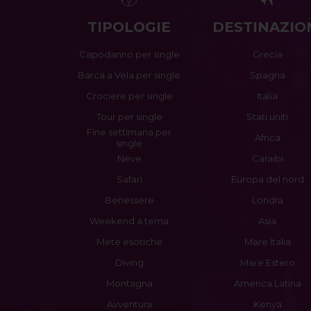
TIPOLOGIE
DESTINAZIO
Capodanno per single
Grecia
Barca a Vela per single
Spagna
Crociere per single
Italia
Tour per single
Stati uniti
Fine settimana per
Africa
single
Neve
Caraibi
Safari
Europa del nord
Benessere
Londra
Weekend a tema
Asia
Mete esotiche
Mare Italia
Diving
Mare Estero
Montagna
America Latina
Avventura
Kenya