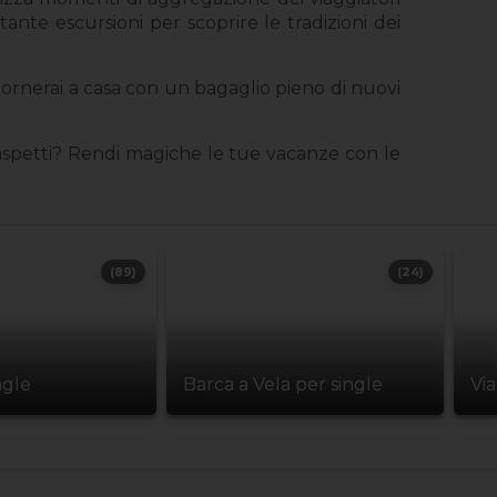
ante escursioni per scoprire le tradizioni dei
 tornerai a casa con un bagaglio pieno di nuovi
a aspetti? Rendi magiche le tue vacanze con le
(89)
(24)
ngle
Barca a Vela per single
Vi