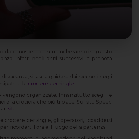
mici da conoscere non mancheranno in questo
nza, infatti negli anni successivi la prenota
di vacanza, si lascia guidare dai racconti degli
ecipato alle
crociere per single
.
me vengono organizzate. Innanzitutto scegli le
iere la crociera che più ti piace. Sul sito Speed
 sul
sito
.
crociere per single, gli operatori, i cosiddetti
r ricordarti l’ora e il luogo della partenza.
nizza momenti di aggregazione dei viaggiatori