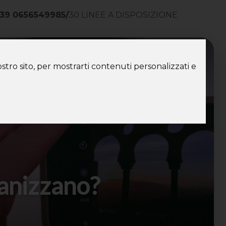
39 0656549985
/
30 LINEE A DISPOSIZIONE
ntatti
stro sito, per mostrarti contenuti personalizzati e
ganizzano?