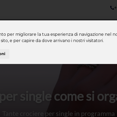
+
nazioni
Diventa Tour Leader
Co
About us
Community
nto per migliorare la tua esperienza di navigazione nel no
sito, e per capire da dove arrivano i nostri visitatori.
oni
per single come si or
Tante crociere per single in programma