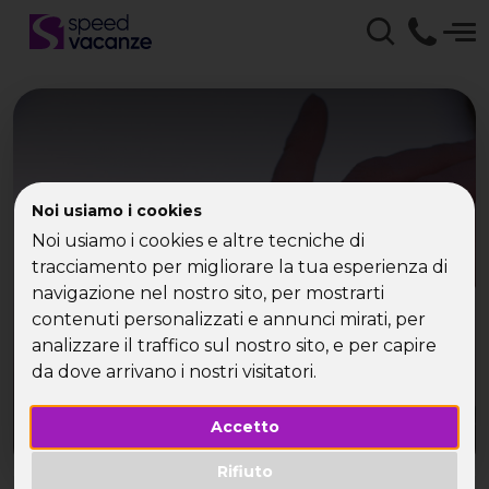
Speed Vacanze -
Noi usiamo i cookies
Crociere per Single
Noi usiamo i cookies e altre tecniche di
tracciamento per migliorare la tua esperienza di
navigazione nel nostro sito, per mostrarti
Scegli le crociere di Speed Vacanze e conosci
nuovi amici
contenuti personalizzati e annunci mirati, per
analizzare il traffico sul nostro sito, e per capire
da dove arrivano i nostri visitatori.
Accetto
Rifiuto