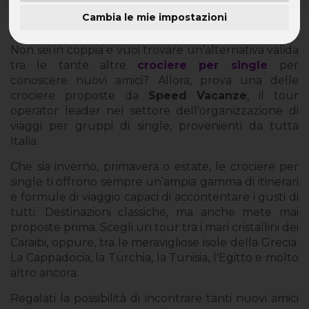
Cambia le mie impostazioni
Scegli le crociere di Speed Vacanze e conosci nuovi
amici
Non sei in coppia e vuoi trovare un’alternativa valida
tra le tante altre
crociere per single
per
conoscere nuovi amici? Allora, prova una delle
crociere proposte da
Speed Vacanze
, il tour
operator leader nel settore dell'organizzazione di
viaggi per gruppi di single, provenienti da tutta
Italia.
Che sia inverno, primavera o estate, le crociere per
single ti offrono sempre un’ampia gamma di itinerari
e formule di viaggio capaci di accontentare i gusti di
tutti. Destinazioni classiche, ma anche mete mai
proposte prima. Scegli un tour tra i mari cristallini dei
Caraibi, oppure, tra le meravigliose isole della Grecia.
La Cappadocia, la Turchia, la Tunisia, l'Egitto e molto
altro ancora.
Regalati la possibilità di incontrare tanti nuovi amici