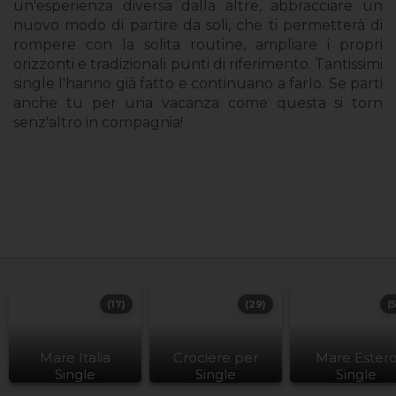
un'esperienza diversa dalla altre, abbracciare un
nuovo modo di partire da soli, che ti permetterà di
rompere con la solita routine, ampliare i propri
orizzonti e tradizionali punti di riferimento. Tantissimi
single l'hanno già fatto e continuano a farlo. Se parti
anche tu per una vacanza come questa si torn
senz'altro in compagnia!
(17)
(29)
(
Mare Italia
Crociere per
Mare Ester
Single
Single
Single