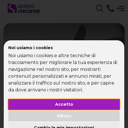
Crociere di Capodanno
Noi usiamo i cookies
Noi usiamo i cookies e altre tecniche di
per single nel
tracciamento per migliorare la tua esperienza di
Mediterraneo
navigazione nel nostro sito, per mostrarti
contenuti personalizzati e annunci mirati, per
analizzare il traffico sul nostro sito, e per capire
Crociere Capodanno Mediterraneo con Speed
Vacanze: l'unica vacanza indimenticabile!!
da dove arrivano i nostri visitatori.
Accetto
Rifiuto
Cambia le mie impostazioni