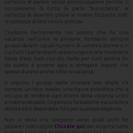
certezza di partire senza preoccupazioni perchè ci
occuperemo di tutta la parte “burocratica”, la
certezza di divertirti grazie al nostro frizzante staff,
la certezza di fare nuove amicizie.
Crediamo fermamente nel potere che ha una
vacanza nell’unire le persone, formiamo sempre
gruppi divisi in ugual numero di uomini e donne e in
cui tutti i partecipanti appartengono alla medesima
fascia d’età. Sarà così più facile per tutti sentirsi fin
da subito a proprio agio e stringere legami che
spesso durano anche oltre la vacanza.
A seguire i gruppi delle crociere per single c’è
sempre un tour leader, una figura poliedrica che si
occupa di rendere ogni attimo della vacanza unico
e indimenticabile. Organizza fantastiche escursioni e
attività ed è disponibile h24 per qualsiasi esigenza.
Non vi resta che scegliere verso quali porti far
salpare i vostri sogni!
Cliccate qui
per scoprire tutte
le mete proposte da Speed Vacanze per le crociere