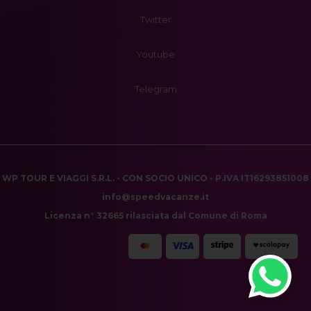
Twitter
Youtube
Telegram
WP TOUR E VIAGGI S.R.L. - CON SOCIO UNICO - P.IVA IT16293851008
info@speedvacanze.it
Licenza n° 32665 rilasciata dal Comune di Roma