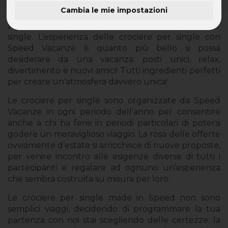
Cambia le mie impostazioni
Svegliarsi e addormentarsi cullati dal mare, un
sogno? No, semplicemente una delle crociere per
single. L’esperienza delle crociere per single con
Speed Vacanze è quanto più bello si possa
desiderare da una vacanza: posti unici, relax,
divertimento e nuovi amici! Tutti ingredienti perfetti
per creare un’atmosfera davvero unica!
Le crociere per single sono organizzate da Speed
Vacanze in ogni periodo dell’anno per consentire
anche a chi ha ferie in periodi particolari di potersi
godere un meraviglioso viaggio. La rosa delle offerte
ovviamente d’estate si arricchisce di nuove proposte,
per venire incontro alle esigenze diverse di tutti i
partecipanti e regalare ad ognuno un’esperienza
che sembra costruita su misura per loro.
Le crociere per single made in Speed non sono
semplici viaggi, decidendo di programmare la tua
partenza con noi stai scegliendo delle certezze: la