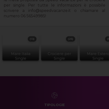
per single. Per tutte le informazioni è possibile
scrivere a
info@speedvacanze.it
o chiamare al
numero 06 56549985!
(13)
(25)
(
Mare Italia
Crociere per
Mare Ester
Single
Single
Single
TIPOLOGIE