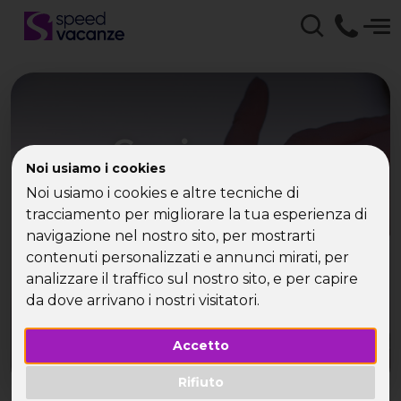
Crociere per
Noi usiamo i cookies
single..semplicemente
Noi usiamo i cookies e altre tecniche di
da sogno!
tracciamento per migliorare la tua esperienza di
navigazione nel nostro sito, per mostrarti
contenuti personalizzati e annunci mirati, per
Speed Vacanza organizza per te irresistibili
analizzare il traffico sul nostro sito, e per capire
crociere..solo per single!
da dove arrivano i nostri visitatori.
Accetto
Rifiuto