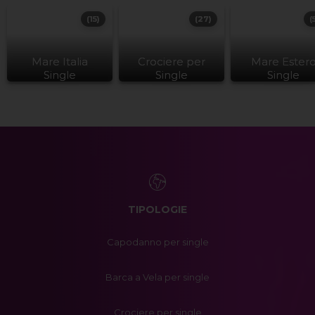
(15)
(27)
(
Mare Italia
Crociere per
Mare Ester
Single
Single
Single
TIPOLOGIE
Capodanno per single
Barca a Vela per single
Crociere per single