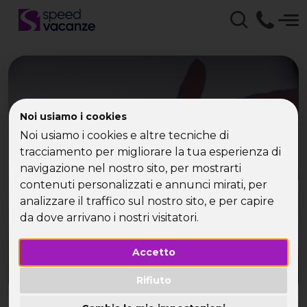
Noi usiamo i cookies
Crociere x single
Noi usiamo i cookies e altre tecniche di
tracciamento per migliorare la tua esperienza di
navigazione nel nostro sito, per mostrarti
Scegli le tue crociere x single tra le tante offerte
contenuti personalizzati e annunci mirati, per
di Speed Vacanze!
analizzare il traffico sul nostro sito, e per capire
da dove arrivano i nostri visitatori.
Accetto
Rifiuto