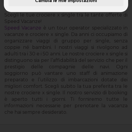
Cambia le mie impostazioni
Crociere x single
Scegli le tue crociere x single tra le tante offerte di
Speed Vacanze!
Speed Vacanze
è un tour operator specializzato in
vacanze e crociere x single. Da anni ci occupiamo di
organizzare viaggi di gruppo per single, senza
coppie né bambini. I nostri viaggi si rivolgono ad
adulti tra i 30 e i 50 anni. Le nostre crociere x single si
distinguono sia per l’affidabilità del servizio che per il
prestigio delle compagnie delle navi. Ogni
soggiorno può vantare uno staff di animazione
preparato e l’utilizzo di imbarcazioni dotate dei
migliori comfort. Scegli subito la tua preferita tra le
nostre crociere x single. Il nostro servizio di booking
è aperto tutti i giorni. Ti forniremo tutte le
informazioni necessarie per prenotare la vacanza
che hai sempre desiderato.