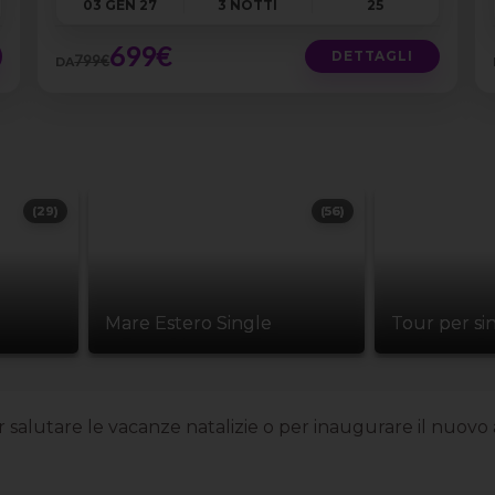
03 GEN 27
3 NOTTI
25
699€
DETTAGLI
799€
DA
(29)
(56)
Mare Estero Single
Tour per si
 salutare le vacanze natalizie o per inaugurare il nuovo