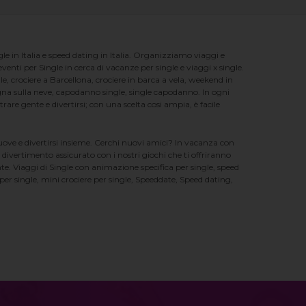
e in Italia e speed dating in Italia. Organizziamo viaggi e
enti per Single in cerca di vacanze per single e viaggi x single.
e, crociere a Barcellona, crociere in barca a vela, weekend in
na sulla neve, capodanno single, single capodanno. In ogni
e gente e divertirsi; con una scelta cosi ampia, è facile
nuove e divertirsi insieme. Cerchi nuovi amici? In vacanza con
 divertimento assicurato con i nostri giochi che ti offriranno
te. Viaggi di Single con animazione specifica per single, speed
er single, mini crociere per single, Speeddate, Speed dating,