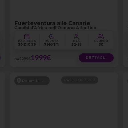
Fuerteventura alle Canarie
Caraibi d’Africa nell’Oceano Atlantico
PARTENZA
DURATA
ETÀ
GRUPPO
30 DIC 26
7 NOTTI
32-55
30
1999€
DETTAGLI
2299€
DA
PROMO 100+200
Dolomiti - Canazei