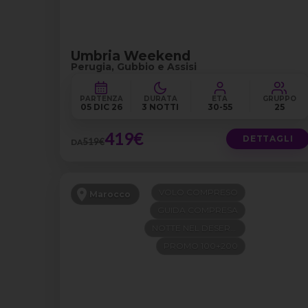
Umbria Weekend
Perugia, Gubbio e Assisi
PARTENZA
DURATA
ETÀ
GRUPPO
05 DIC 26
3 NOTTI
30-55
25
419€
DETTAGLI
519€
DA
VOLO COMPRESO
Marocco
GUIDA COMPRESA
NOTTE NEL DESERTO
PROMO 100+200