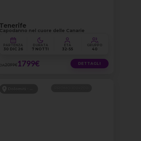
Tenerife
Capodanno nel cuore delle Canarie
PARTENZA
DURATA
ETÀ
GRUPPO
30 DIC 26
7 NOTTI
32-55
40
1799€
DETTAGLI
2099€
DA
PROMO 100+200
Dolomiti - Canazei