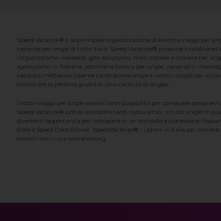
Speed Vacanze® è la principale organizzazione di eventi e viaggi per singl
vacanze per single di tutta Italia. Speed Vacanze® propone iniziative ed ev
Organizziamo weekend, gite, escursioni, mini crociere e crociere per singl
agriturismo in Toscana, settimana bianca per single, vacanze in montag
vacanza mettiamo insieme tante donne single e uomini single per incontrar
incontrare la persona giusta in una vacanza di singles.
I nostri viaggi per single danno tante possibilità per conoscere persone 
Speed Vacanze® potrai conoscere tanti nuovi amici...e tutti single! In più
divertenti opportunità per conoscere in un'atmosfera piacevole e rilassan
Date e Speed Date Dinner. SpeedVacanze® - i primi in Italia per crociere p
incontri dal vivo e online dating.