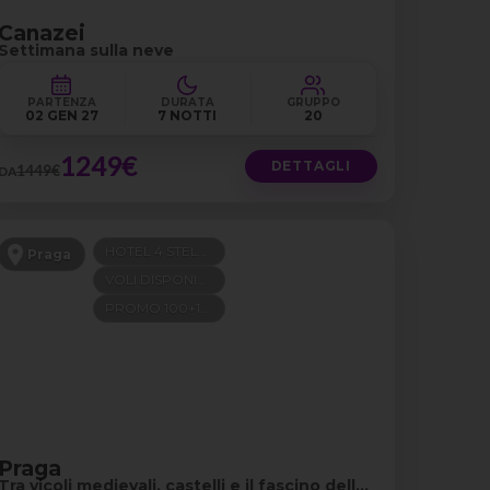
Canazei
Settimana sulla neve
PARTENZA
DURATA
GRUPPO
02 GEN 27
7 NOTTI
20
1249€
DETTAGLI
1449€
DA
HOTEL 4 STELLE
Praga
VOLI DISPONIBILI
PROMO 100+100
Praga
Tra vicoli medievali, castelli e il fascino della