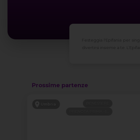
Festeggia l'Epifania per sin
divertirsi insieme a te. L’Ep
Prossime partenze
BENESSERE
Umbria
PRENOTA PRIMA -100€