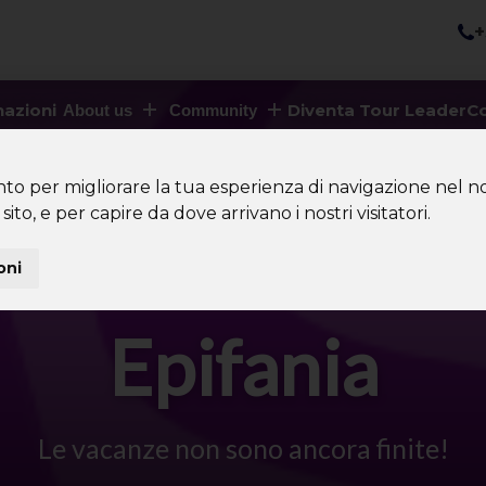
+
nazioni
Diventa Tour Leader
Co
About us
Community
nto per migliorare la tua esperienza di navigazione nel no
sito, e per capire da dove arrivano i nostri visitatori.
oni
Epifania
Le vacanze non sono ancora finite!