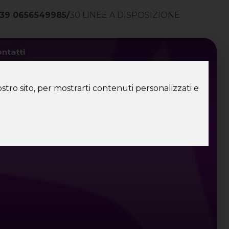
39 0656549985
/
30 LINEE A DISPOSIZIONE
ntatti
stro sito, per mostrarti contenuti personalizzati e