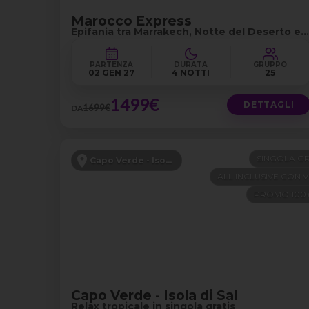
Marocco Express
Epifania tra Marrakech, Notte del Deserto e
Cascate di Ouzoud
PARTENZA
DURATA
GRUPPO
02 GEN 27
4 NOTTI
25
1499€
DETTAGLI
1699€
DA
SINGOLA GR
Capo Verde - Isola di Sal
ALL INCLUSIVE CON 
PROMO 100
Capo Verde - Isola di Sal
Relax tropicale in singola gratis