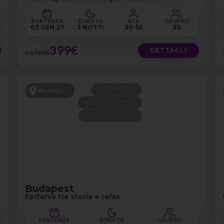
PARTENZA
DURATA
ETÀ
GRUPPO
03 GEN 27
3 NOTTI
30-55
30
399€
DETTAGLI
499€
DA
SPA INCLUSA
Budapest
VOLI DISPONIBILI
PROMO 100+100
Budapest
Epifania tra storia e relax
PARTENZA
DURATA
GRUPPO