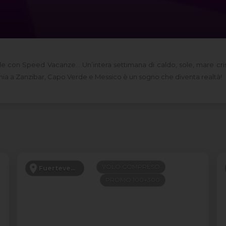
gle con Speed Vacanze… Un’intera settimana di caldo, sole, mare crista
ifania a Zanzibar, Capo Verde e Messico è un sogno che diventa realtà!
VOLO COMPRESO
Fuerteventura
PROMO 100+300