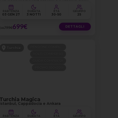
città dorata
PARTENZA
DURATA
ETÀ
GRUPPO
03 GEN 27
3 NOTTI
30-50
25
699€
DETTAGLI
799€
DA
PENSIONE COMPLETA
Turchia
VOLO COMPRESO
GUIDA COMPRESA
PROMO 100+200
Turchia Magica
Istanbul, Cappadocia e Ankara
PARTENZA
DURATA
ETÀ
GRUPPO