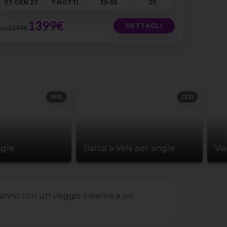
03 GEN 27
7 NOTTI
35-55
25
1399€
DETTAGLI
1599€
DA
(89)
(22)
ngle
Barca a Vela per single
Vi
 anno con un viaggio insieme a un