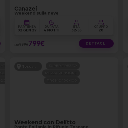
Canazei
Weekend sulla neve
PARTENZA
DURATA
ETÀ
GRUPPO
02 GEN 27
4 NOTTI
32-55
20
799€
DETTAGLI
999€
DA
ATIS
SUPER PREZZO
Toscana
VOLO
MEZZA PENSIONE
+200
PROMO 100+100
Weekend con Delitto
Ponte Epifania in Rifugio Toscano