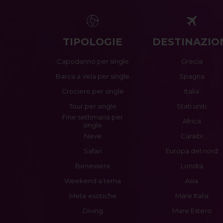
TIPOLOGIE
DESTINAZIO
Capodanno per single
Grecia
Barca a Vela per single
Spagna
Crociere per single
Italia
Tour per single
Stati uniti
Fine settimana per
Africa
single
Neve
Caraibi
Safari
Europa del nord
Benessere
Londra
Weekend a tema
Asia
Mete esotiche
Mare Italia
Diving
Mare Estero