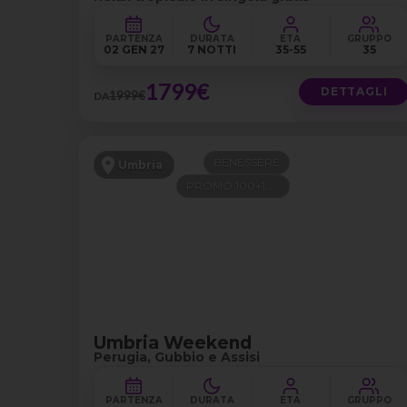
PARTENZA
DURATA
ETÀ
GRUPPO
02 GEN 27
7 NOTTI
35-55
35
1799€
DETTAGLI
1999€
DA
BENESSERE
Umbria
PROMO 100+100
Umbria Weekend
Perugia, Gubbio e Assisi
PARTENZA
DURATA
ETÀ
GRUPPO