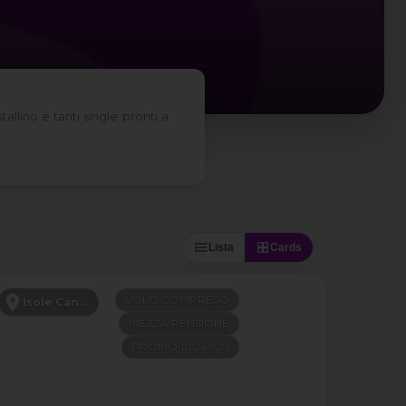
llino e tanti single pronti a
Lista
Cards
VOLO COMPRESO
Isole Canarie
MEZZA PENSIONE
PROMO 100+300