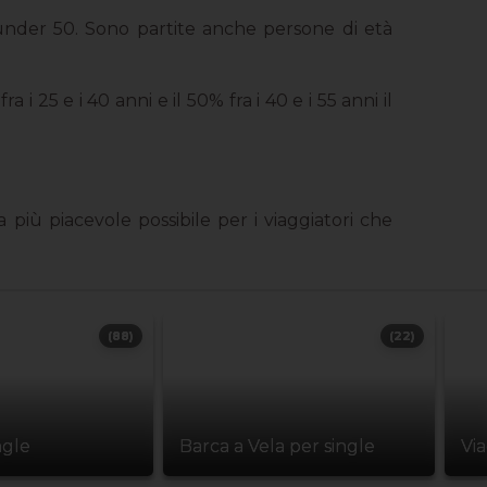
 under 50. Sono partite anche persone di età
 25 e i 40 anni e il 50% fra i 40 e i 55 anni il
 più piacevole possibile per i viaggiatori che
(88)
(22)
ngle
Barca a Vela per single
Vi