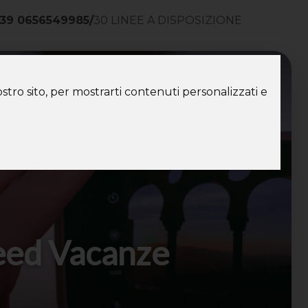
39 0656549985
/
30 LINEE A DISPOSIZIONE
ntatti
stro sito, per mostrarti contenuti personalizzati e
Speed Vacanze