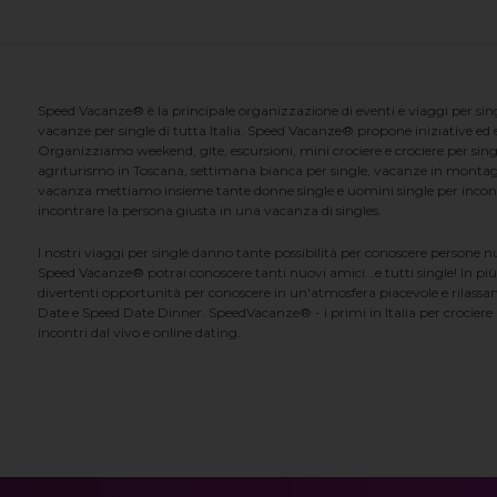
Speed Vacanze® è la principale organizzazione di eventi e viaggi per singl
vacanze per single di tutta Italia. Speed Vacanze® propone iniziative ed ev
Organizziamo weekend, gite, escursioni, mini crociere e crociere per singl
agriturismo in Toscana, settimana bianca per single, vacanze in montag
vacanza mettiamo insieme tante donne single e uomini single per incontrar
incontrare la persona giusta in una vacanza di singles.
I nostri viaggi per single danno tante possibilità per conoscere persone 
Speed Vacanze® potrai conoscere tanti nuovi amici...e tutti single! In più
divertenti opportunità per conoscere in un'atmosfera piacevole e rilassan
Date e Speed Date Dinner. SpeedVacanze® - i primi in Italia per crociere p
incontri dal vivo e online dating.