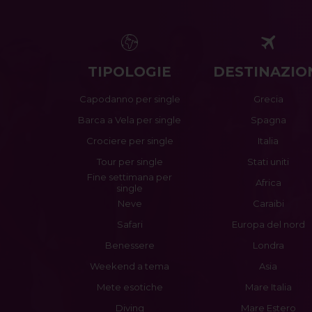
TIPOLOGIE
DESTINAZIO
Capodanno per single
Grecia
Barca a Vela per single
Spagna
Crociere per single
Italia
Tour per single
Stati uniti
Fine settimana per
Africa
single
Neve
Caraibi
Safari
Europa del nord
Benessere
Londra
Weekend a tema
Asia
Mete esotiche
Mare Italia
Diving
Mare Estero