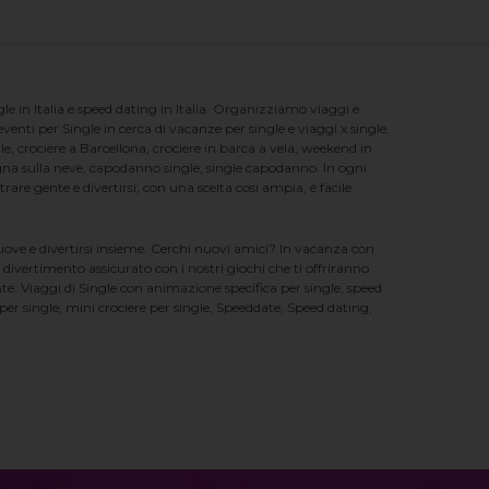
e in Italia e speed dating in Italia. Organizziamo viaggi e
enti per Single in cerca di vacanze per single e viaggi x single.
e, crociere a Barcellona, crociere in barca a vela, weekend in
na sulla neve, capodanno single, single capodanno. In ogni
e gente e divertirsi; con una scelta cosi ampia, è facile
nuove e divertirsi insieme. Cerchi nuovi amici? In vacanza con
 divertimento assicurato con i nostri giochi che ti offriranno
te. Viaggi di Single con animazione specifica per single, speed
er single, mini crociere per single, Speeddate, Speed dating,