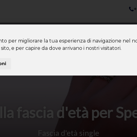
+
nazioni
Diventa Tour Leader
Co
About us
Community
nto per migliorare la tua esperienza di navigazione nel no
sito, e per capire da dove arrivano i nostri visitatori.
oni
lla fascia d'età per 
Fascia d'età single