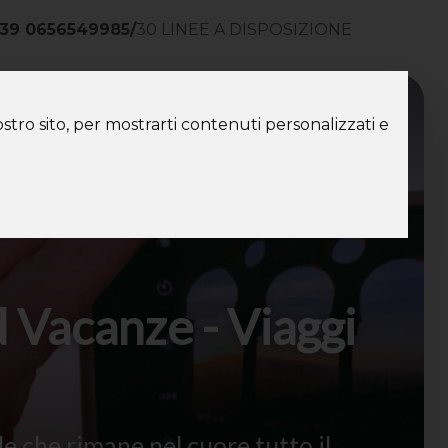
39 0656549985
/
30 LINEE A DISPOSIZIONE
ntatti
stro sito, per mostrarti contenuti personalizzati e
 Vacanze - Viaggi
che rimane nel cuore tutto il