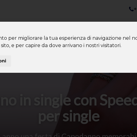
+
nazioni
Diventa Tour Leader
Co
About us
Community
nto per migliorare la tua esperienza di navigazione nel no
sito, e per capire da dove arrivano i nostri visitatori.
oni
no in single con Speed
per single
 anno una festa di Capodanno memorabile 