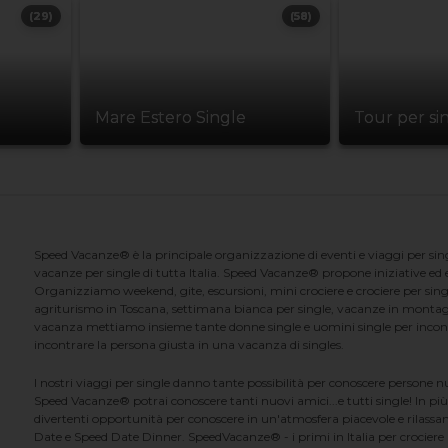
(29)
(58)
Mare Estero Single
Tour per si
Speed Vacanze® è la principale organizzazione di eventi e viaggi per singl
vacanze per single di tutta Italia. Speed Vacanze® propone iniziative ed ev
Organizziamo weekend, gite, escursioni, mini crociere e crociere per singl
agriturismo in Toscana, settimana bianca per single, vacanze in montag
vacanza mettiamo insieme tante donne single e uomini single per incontrar
incontrare la persona giusta in una vacanza di singles.
I nostri viaggi per single danno tante possibilità per conoscere persone 
Speed Vacanze® potrai conoscere tanti nuovi amici...e tutti single! In più
divertenti opportunità per conoscere in un'atmosfera piacevole e rilassan
Date e Speed Date Dinner. SpeedVacanze® - i primi in Italia per crociere p