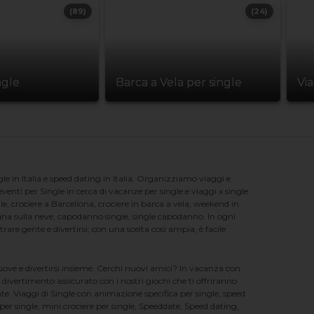
(89)
(24)
ngle
Barca a Vela per single
Vi
e in Italia e speed dating in Italia. Organizziamo viaggi e
enti per Single in cerca di vacanze per single e viaggi x single.
e, crociere a Barcellona, crociere in barca a vela, weekend in
na sulla neve, capodanno single, single capodanno. In ogni
e gente e divertirsi; con una scelta cosi ampia, è facile
nuove e divertirsi insieme. Cerchi nuovi amici? In vacanza con
 divertimento assicurato con i nostri giochi che ti offriranno
te. Viaggi di Single con animazione specifica per single, speed
er single, mini crociere per single, Speeddate, Speed dating,