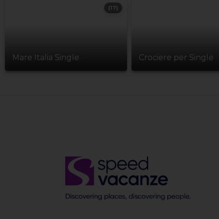
(17)
Mare Italia Single
Crociere per Single