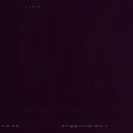
Contatti
6293851008
info@speedvacanze.it