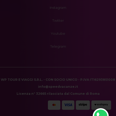
Instagram
Twitter
Youtube
Telegram
WP TOUR E VIAGGI S.R.L. - CON SOCIO UNICO - P.IVA IT16293851008
info@speedvacanze.it
Licenza n° 32665 rilasciata dal Comune di Roma