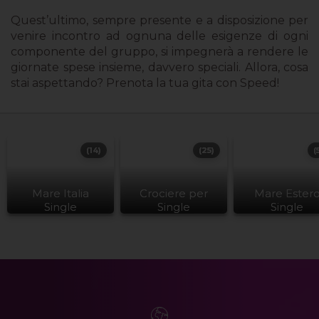
Quest’ultimo, sempre presente e a disposizione per
venire incontro ad ognuna delle esigenze di ogni
componente del gruppo, si impegnerà a rendere le
giornate spese insieme, davvero speciali. Allora, cosa
stai aspettando? Prenota la tua gita con Speed!
(14)
(25)
(
Mare Italia
Crociere per
Mare Ester
Single
Single
Single