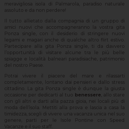
meravigliosa isola di Palmarola, paradiso naturale
assoluto e da non perdere!
Il tutto allietato dalla compagnia di un gruppo di
amici nuovi che accompagneranno la vostra gita
Ponza single, con il desiderio di stringere nuovi
legami e magari anche di qualche altro flirt estivo.
Partecipare alla gita Ponza single, ti da davvero
l’opportunità di visitare alcune tra le più belle
spiagge e località balneari paradisiache, patrimonio
del nostro Paese.
Potrai vivere il piacere del mare e rilassarti
completamente, lontano dai pensieri e dallo stress
cittadino. La gita Ponza single è dunque la giusta
occasione per dedicarti al tuo
benessere
, allo stare
con gli altri e darti alla pazza gioia, nei locali più di
moda dell’isola. Mettiti alla prova e lascia a casa la
timidezza, scegli di vivere una vacanza unica nel suo
genere, parti per le Isole Pontine con Speed
Vacanze e il suo staff.