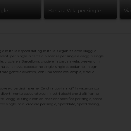
ngle
Barca a Vela per single
Vi
e in Italia e speed dating in Italia. Organizziamo viaggi e
enti per Single in cerca di vacanze per single e viaggi x single.
e, crociere a Barcellona, crociere in barca a vela, weekend in
na sulla neve, capodanno single, single capodanno. In ogni
e gente e divertirsi; con una scelta cosi ampia, è facile
nuove e divertirsi insieme. Cerchi nuovi amici? In vacanza con
 divertimento assicurato con i nostri giochi che ti offriranno
te. Viaggi di Single con animazione specifica per single, speed
er single, mini crociere per single, Speeddate, Speed dating,