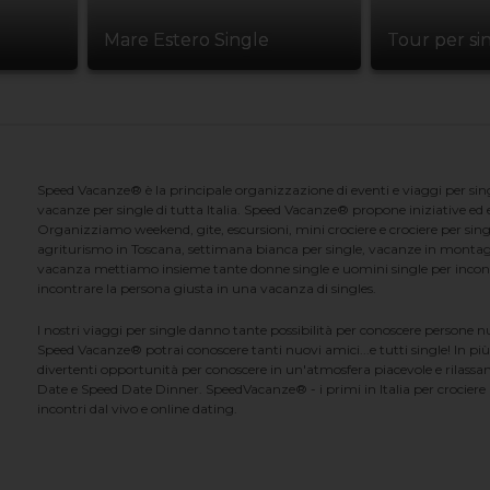
Mare Estero Single
Tour per si
Speed Vacanze® è la principale organizzazione di eventi e viaggi per singl
vacanze per single di tutta Italia. Speed Vacanze® propone iniziative ed ev
Organizziamo weekend, gite, escursioni, mini crociere e crociere per singl
agriturismo in Toscana, settimana bianca per single, vacanze in montag
vacanza mettiamo insieme tante donne single e uomini single per incontrar
incontrare la persona giusta in una vacanza di singles.
I nostri viaggi per single danno tante possibilità per conoscere persone 
Speed Vacanze® potrai conoscere tanti nuovi amici...e tutti single! In più
divertenti opportunità per conoscere in un'atmosfera piacevole e rilassan
Date e Speed Date Dinner. SpeedVacanze® - i primi in Italia per crociere p
incontri dal vivo e online dating.