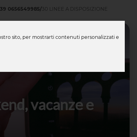
39 0656549985
/
30 LINEE A DISPOSIZIONE
ntatti
stro sito, per mostrarti contenuti personalizzati e
end, vacanze e