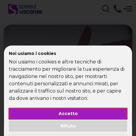
Noi usiamo i cookies
Speed Vacanze - Viaggi
Noi usiamo i cookies e altre tecniche di
ad Ibiza per Single
tracciamento per migliorare la tua esperienza di
navigazione nel nostro sito, per mostrarti
contenuti personalizzati e annunci mirati, per
Il tuo viaggio ad Ibiza low cost ti aspetta!
analizzare il traffico sul nostro sito, e per capire
da dove arrivano i nostri visitatori.
Accetto
Rifiuto