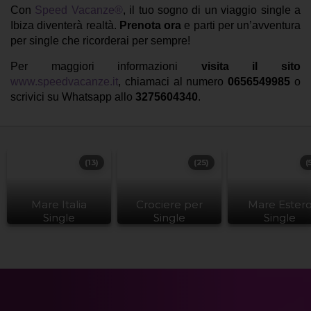
Con
Speed Vacanze®
, il tuo sogno di un viaggio single a
Ibiza diventerà realtà.
Prenota ora
e parti per un’avventura
per single che ricorderai per sempre!
Per maggiori informazioni
visita il sito
www.speedvacanze.it
, chiamaci al numero
0656549985
o
scrivici su Whatsapp allo
3275604340
.
(13)
(25)
(
Mare Italia
Crociere per
Mare Ester
Single
Single
Single