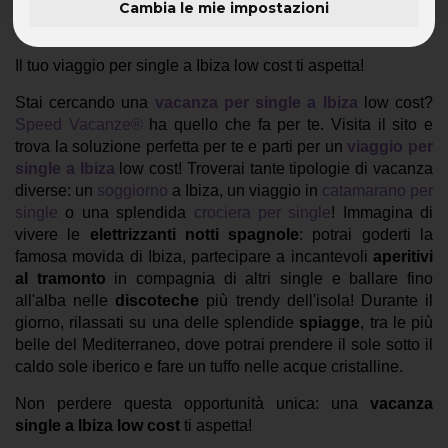
Cambia le mie impostazioni
Prenota
Ibiza Low Cost
con Speed Vacanze®
Il tuo viaggio per single a Ibiza low cost ti aspetta!
Stai cercando una
vacanza per single a Ibiza
low cost?
Speed Vacanze®
ha quello che fa per te. Visita il sito e
trova la soluzione perfetta per te e parti per un
viaggio per
single a Ibiza
low cost! Troverai tante tipologie di vacanza
diverse: un
soggiorno
a Ibiza, un viaggio in
catamarano per
single
o una splendida
crociera per single
! Immagina di
vivere le
elettrizzanti notti spagnole
: potrai goderti la
famosa movida di Ibiza, partecipare a incantevoli
aperitivi
al tramonto
in compagnia di altri single e ballare fino
all'alba nelle
discoteche
più trendy dell'isola! Durante il
giorno, rilassati su una delle splendide
spiagge
, tra le più
belle del Mediterraneo, dove potrai prendere il sole sotto il
caldo sole iberico e fare un tuffo nelle acque cristalline.
Non perdere questa opportunità unica: una
vacanza
single a Ibiza low cost
ti aspetta!