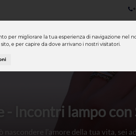
+
nazioni
Diventa Tour Leader
Co
About us
Community
nto per migliorare la tua esperienza di navigazione nel no
sito, e per capire da dove arrivano i nostri visitatori.
oni
 - Incontri lampo co
nascondere l’amore della tua vita, sei 