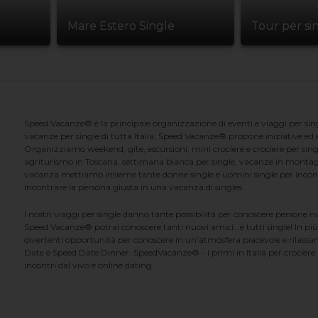
Mare Estero Single
Tour per si
Speed Vacanze® è la principale organizzazione di eventi e viaggi per singl
vacanze per single di tutta Italia. Speed Vacanze® propone iniziative ed ev
Organizziamo weekend, gite, escursioni, mini crociere e crociere per singl
agriturismo in Toscana, settimana bianca per single, vacanze in montag
vacanza mettiamo insieme tante donne single e uomini single per incontrar
incontrare la persona giusta in una vacanza di singles.
I nostri viaggi per single danno tante possibilità per conoscere persone 
Speed Vacanze® potrai conoscere tanti nuovi amici...e tutti single! In più
divertenti opportunità per conoscere in un'atmosfera piacevole e rilassan
Date e Speed Date Dinner. SpeedVacanze® - i primi in Italia per crociere p
incontri dal vivo e online dating.