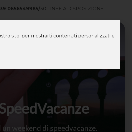
39 0656549985
/
30 LINEE A DISPOSIZIONE
ntatti
stro sito, per mostrarti contenuti personalizzati e
n SpeedVacanze
ad un weekend di speedvacanze.