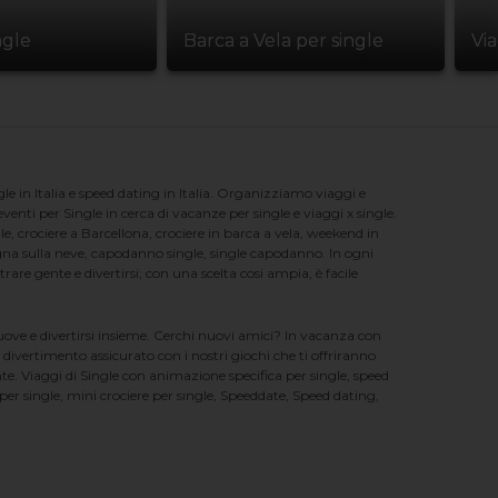
ngle
Barca a Vela per single
Vi
e in Italia e speed dating in Italia. Organizziamo viaggi e
enti per Single in cerca di vacanze per single e viaggi x single.
e, crociere a Barcellona, crociere in barca a vela, weekend in
na sulla neve, capodanno single, single capodanno. In ogni
e gente e divertirsi; con una scelta cosi ampia, è facile
nuove e divertirsi insieme. Cerchi nuovi amici? In vacanza con
 divertimento assicurato con i nostri giochi che ti offriranno
te. Viaggi di Single con animazione specifica per single, speed
er single, mini crociere per single, Speeddate, Speed dating,