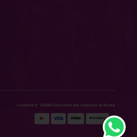
Licenza n° 32665 rilasciata dal Comune di Roma