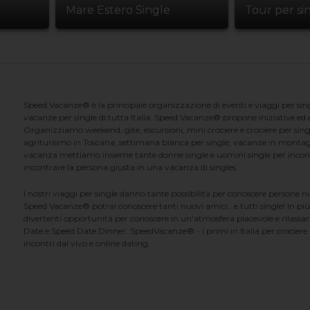
Mare Estero Single
Tour per si
Speed Vacanze® è la principale organizzazione di eventi e viaggi per singl
vacanze per single di tutta Italia. Speed Vacanze® propone iniziative ed ev
Organizziamo weekend, gite, escursioni, mini crociere e crociere per singl
agriturismo in Toscana, settimana bianca per single, vacanze in montag
vacanza mettiamo insieme tante donne single e uomini single per incontrar
incontrare la persona giusta in una vacanza di singles.
I nostri viaggi per single danno tante possibilità per conoscere persone 
Speed Vacanze® potrai conoscere tanti nuovi amici...e tutti single! In più
divertenti opportunità per conoscere in un'atmosfera piacevole e rilassan
Date e Speed Date Dinner. SpeedVacanze® - i primi in Italia per crociere p
incontri dal vivo e online dating.