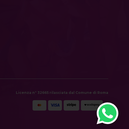
Licenza n° 32665 rilasciata dal Comune di Roma