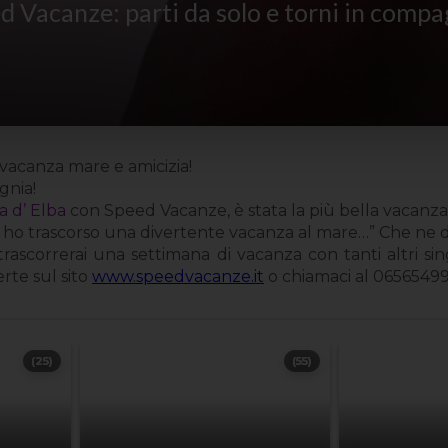
d Vacanze: parti da solo e torni in compa
i, vacanza mare e amicizia!
gnia!
la d’ Elba
con Speed Vacanze, è stata la più bella vacanza d
d ho trascorso una divertente vacanza al mare…” Che ne dic
a trascorrerai una settimana di vacanza con tanti altri s
rte sul sito
www.speedvacanze.it
o chiamaci al 06565499
(25)
(55)