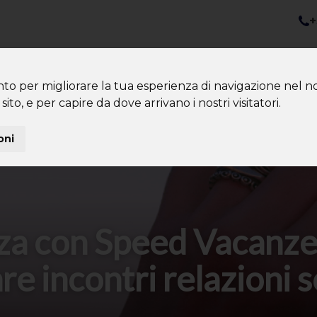
+
nazioni
Diventa Tour Leader
Co
About us
Community
nto per migliorare la tua esperienza di navigazione nel no
sito, e per capire da dove arrivano i nostri visitatori.
oni
za con Speed Vacanze
re incontri relazioni s