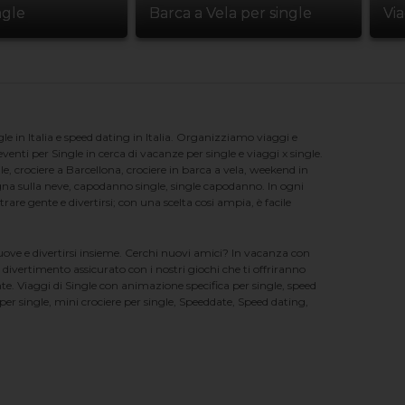
ngle
Barca a Vela per single
Vi
e in Italia e speed dating in Italia. Organizziamo viaggi e
enti per Single in cerca di vacanze per single e viaggi x single.
e, crociere a Barcellona, crociere in barca a vela, weekend in
na sulla neve, capodanno single, single capodanno. In ogni
e gente e divertirsi; con una scelta cosi ampia, è facile
nuove e divertirsi insieme. Cerchi nuovi amici? In vacanza con
 divertimento assicurato con i nostri giochi che ti offriranno
te. Viaggi di Single con animazione specifica per single, speed
er single, mini crociere per single, Speeddate, Speed dating,