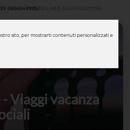
39 0656549985
/
30 LINEE A DISPOSIZIONE
ntatti
stro sito, per mostrarti contenuti personalizzati e
 - Viaggi vacanza
ociali