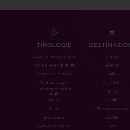
TIPOLOGIE
DESTINAZIO
Capodanno per single
Grecia
Barca a Vela per single
Spagna
Crociere per single
Italia
Tour per single
Stati uniti
Fine settimana per
Africa
single
Neve
Caraibi
Safari
Europa del nord
Benessere
Londra
Weekend a tema
Asia