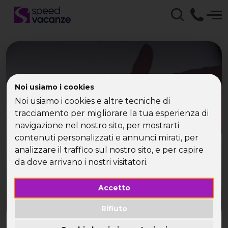
Last Minute Capodanno
Noi usiamo i cookies
con Speed Vacanze | La
Noi usiamo i cookies e altre tecniche di
tracciamento per migliorare la tua esperienza di
tua Vacanza Single
navigazione nel nostro sito, per mostrarti
contenuti personalizzati e annunci mirati, per
Con Speed Vacanze parti da solo e torni in
analizzare il traffico sul nostro sito, e per capire
compagnia!!
da dove arrivano i nostri visitatori.
Accetto
Rifiuto