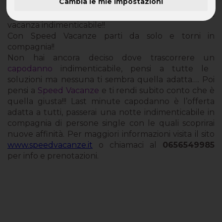
Cambia le mie impostazioni
Last Minute Capodanno con Speed Vacanze: l'unica
vacanza indimenticabile!!
Con Speed Vacanze parti da solo e torni in
compagnia!!
Non hai ancora deciso dove trascorrere un
capodanno
indimenticabile, pensi a tutte le
soluzioni ma nessuna ti sembra quella adatta…. Poi
pensi a
Speed Vacanze
e ti rendi subito conto che è
quella giusta!!! Last minute capodanno è l’offerta
adatta a tutti, passerai una notte indimenticabile in
compagnia di persone single con le quali scoprirai
nuove affinità. Per maggiori informazioni visita il sito
www.speedvacanze.it
o chiamaci al
0656549985
per info e prenotazioni.