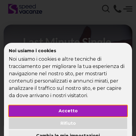
Last Minute Single,
vacanze per single last
Noi usiamo i cookies
Noi usiamo i cookies e altre tecniche di
minute con
tracciamento per migliorare la tua esperienza di
navigazione nel nostro sito, per mostrarti
speedvacanze
contenuti personalizzati e annunci mirati, per
analizzare il traffico sul nostro sito, e per capire
Scopri l’anima gemella con le nostre vacanze per
da dove arrivano i nostri visitatori.
single last minute, i viaggi per single last minute
più amati del web
Accetto
Rifiuto
Cambia le mie impostazioni