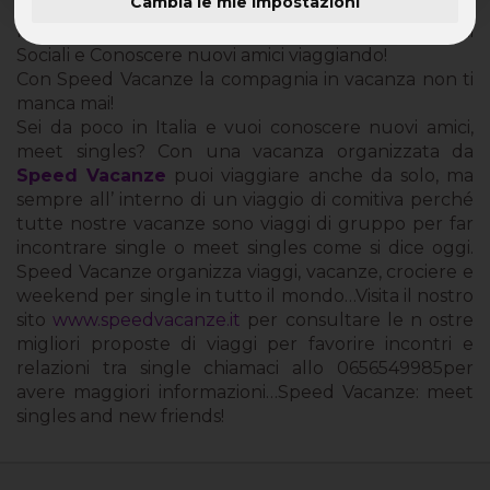
Cambia le mie impostazioni
Meet Singles con Speed Vacanze: Incontri, Relazioni
Sociali e Conoscere nuovi amici viaggiando!
Con Speed Vacanze la compagnia in vacanza non ti
manca mai!
Sei da poco in Italia e vuoi conoscere nuovi amici,
meet singles? Con una vacanza organizzata da
Speed Vacanze
puoi viaggiare anche da solo, ma
sempre all’ interno di un viaggio di comitiva perché
tutte nostre vacanze sono viaggi di gruppo per far
incontrare single o meet singles come si dice oggi.
Speed Vacanze organizza viaggi, vacanze, crociere e
weekend per single in tutto il mondo…Visita il nostro
sito
www.speedvacanze.it
per consultare le n ostre
migliori proposte di viaggi per favorire incontri e
relazioni tra single chiamaci allo 0656549985per
avere maggiori informazioni…Speed Vacanze: meet
singles and new friends!