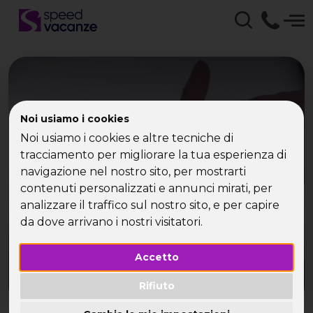
Meet Singles con Speed
Noi usiamo i cookies
Vacanze - Conoscere
Noi usiamo i cookies e altre tecniche di
tracciamento per migliorare la tua esperienza di
nuovi amici in vacanza
navigazione nel nostro sito, per mostrarti
contenuti personalizzati e annunci mirati, per
Incontri, Relazioni Sociali e Conoscere nuovi amici
analizzare il traffico sul nostro sito, e per capire
viaggiando!
da dove arrivano i nostri visitatori.
Accetto
Rifiuto