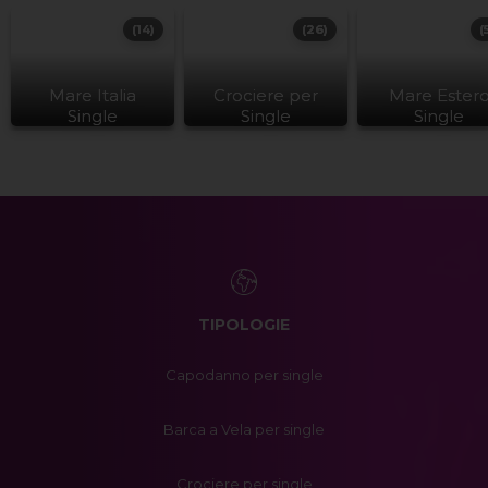
(14)
(26)
(
Mare Italia
Crociere per
Mare Ester
Single
Single
Single
TIPOLOGIE
Capodanno per single
Barca a Vela per single
Crociere per single