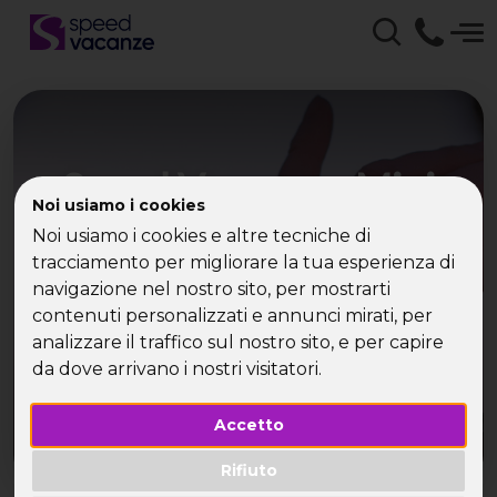
Speed Vacanze - Mini
Noi usiamo i cookies
Crociera Barcellona solo
Noi usiamo i cookies e altre tecniche di
per single!
tracciamento per migliorare la tua esperienza di
navigazione nel nostro sito, per mostrarti
contenuti personalizzati e annunci mirati, per
La movida spagnola ti attende! Prenota la mini
analizzare il traffico sul nostro sito, e per capire
crociera Barcellona con Speed Vacanze®
da dove arrivano i nostri visitatori.
Accetto
Rifiuto