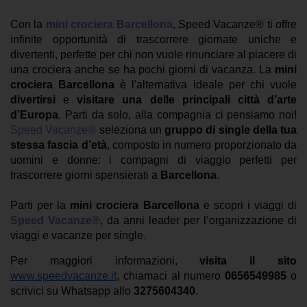
Con la
mini crociera Barcellona
, Speed Vacanze® ti offre
infinite opportunità di trascorrere giornate uniche e
divertenti, perfette per chi non vuole rinunciare al piacere di
una crociera anche se ha pochi giorni di vacanza. La
mini
crociera Barcellona
è l'alternativa ideale per chi vuole
divertirsi
e
visitare una delle principali città d’arte
d’Europa
. Parti da solo, alla compagnia ci pensiamo noi!
Speed Vacanze®
seleziona un
gruppo di single della tua
stessa fascia d’età
, composto in numero proporzionato da
uomini e donne: i compagni di viaggio perfetti per
trascorrere giorni spensierati a
Barcellona
.
Parti per la
mini crociera Barcellona
e scopri i viaggi di
Speed Vacanze®
, da anni leader per l’organizzazione di
viaggi e vacanze per single.
Per maggiori informazioni,
visita il sito
www.speedvacanze.it
, chiamaci al numero
0656549985
o
scrivici su Whatsapp allo
3275604340
.