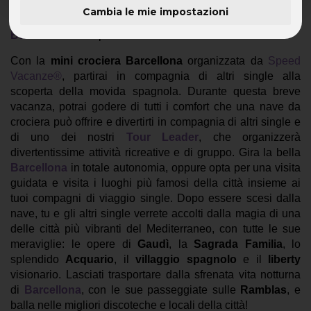
Cambia le mie impostazioni
La movida spagnola ti attende! Prenota la
mini crociera
Barcellona
con Speed Vacanze®.
Con la
mini crociera Barcellona
organizzata da
Speed
Vacanze®
, partirai in compagnia di altri single alla
scoperta della movida spagnola. Durante questa breve
vacanza, potrai godere di tutti i comfort che una nave da
crociera può offrire e divertirti in compagnia di altri single e
di uno dei nostri
Tour Leader
, che organizzerà
divertentissime attività ricreative e di gruppo. Gira la bella
Barcellona
in totale autonomia, oppure opta per una visita
guidata e visita i luoghi più famosi della città insieme ai
tuoi compagni di viaggio single. Dopo essere scesi dalla
nave, tu e gli altri single verrete accolti dalla magia di una
delle città più vibranti del Mediterraneo, con tutte le sue
meraviglie: le opere di
Gaudì
, la
Sagrada Familia
, lo
splendido
Acquario
, il
villaggio spagnolo
e il
liberty
visionario. Lasciati trasportare dalla sfrenata vita notturna
di
Barcellona
, con le sue passeggiate sulle
Ramblas
, e
balla nelle migliori discoteche e locali della città!