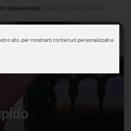
39 0656549985
/
30 LINEE A DISPOSIZIONE
ntatti
stro sito, per mostrarti contenuti personalizzati e
upido