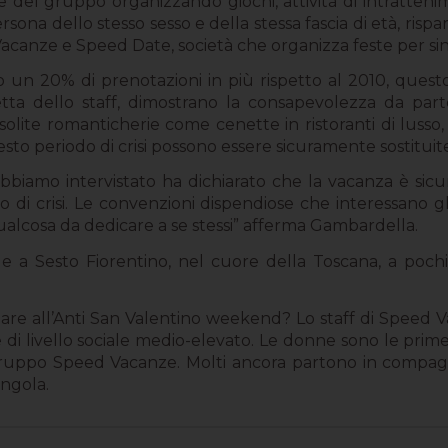
e del gruppo organizzando giochi, attività di intratteni
ersona dello stesso sesso e della stessa fascia di età, ri
canze e Speed Date, società che organizza feste per sin
to un 20% di prenotazioni in più rispetto al 2010, quest
etta dello staff, dimostrano la consapevolezza da parte
 solite romanticherie come cenette in ristoranti di lusso,
to periodo di crisi possono essere sicuramente sostituite
bbiamo intervistato ha dichiarato che la vacanza è si
di crisi. Le convenzioni dispendiose che interessano g
qualcosa da dedicare a se stessi” afferma Gambardella.
le a Sesto Fiorentino, nel cuore della Toscana, a poch
are all’Anti San Valentino weekend? Lo staff di Speed V
 e di livello sociale medio-elevato. Le donne sono le prim
ruppo Speed Vacanze. Molti ancora partono in compagnia 
ngola.