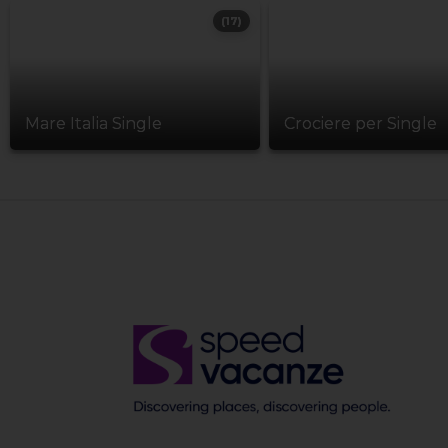
(17)
Mare Italia Single
Crociere per Single