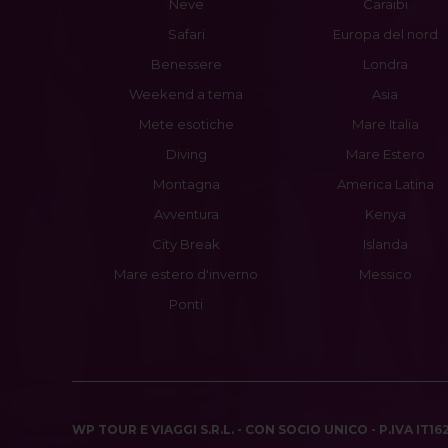
Neve
Caraibi
Safari
Europa del nord
Benessere
Londra
Weekend a tema
Asia
Mete esotiche
Mare Italia
Diving
Mare Estero
Montagna
America Latina
Avventura
Kenya
City Break
Islanda
Mare estero d'inverno
Messico
Ponti
WP TOUR E VIAGGI S.R.L. - CON SOCIO UNICO - P.IVA IT1