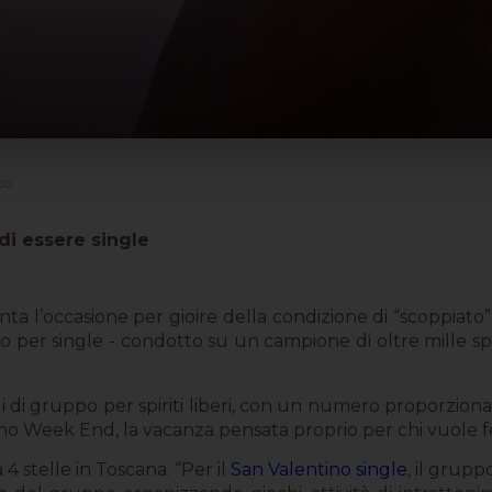
do
di essere single
ta l’occasione per gioire della condizione di “scoppiato”
o per single - condotto su un campione di oltre mille spir
i di gruppo per spiriti liberi, con un numero proporzion
tino Week End, la vacanza pensata proprio per chi vuole fe
4 stelle in Toscana. “Per il
San Valentino single
, il grup