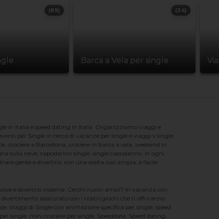
(89)
(24)
ngle
Barca a Vela per single
Vi
e in Italia e speed dating in Italia. Organizziamo viaggi e
enti per Single in cerca di vacanze per single e viaggi x single.
e, crociere a Barcellona, crociere in barca a vela, weekend in
na sulla neve, capodanno single, single capodanno. In ogni
e gente e divertirsi; con una scelta cosi ampia, è facile
nuove e divertirsi insieme. Cerchi nuovi amici? In vacanza con
 divertimento assicurato con i nostri giochi che ti offriranno
te. Viaggi di Single con animazione specifica per single, speed
er single, mini crociere per single, Speeddate, Speed dating,