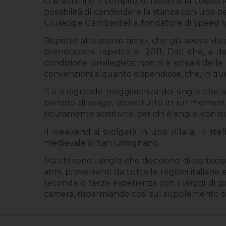
che avranno il compito di favorire la coesion
possibilità di condividere la stanza con una p
Giuseppe Gambardella, fondatore di Speed Va
Rispetto allo scorso anno, che già aveva vis
prenotazioni rispetto al 2011. Dati che, a d
condizione privilegiata: non si è schiavi delle
convenzioni alquanto dispendiose, che, in ques
“La stragrande maggioranza dei single che a
periodo di svago, soprattutto in un momento 
sicuramente sostituite, per chi è single, con 
Il weekend si svolgerà in una villa a 4 stel
medievale di San Gimignano.
Ma chi sono i single che decidono di partecip
anni, provenienti da tutte le regioni italiane
seconda o terza esperienza con i viaggi di g
camera, risparmiando così sul supplemento si