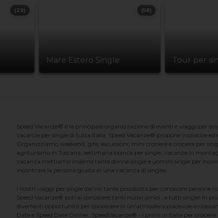
(29)
(58)
Mare Estero Single
Tour per si
Speed Vacanze® è la principale organizzazione di eventi e viaggi per singl
vacanze per single di tutta Italia. Speed Vacanze® propone iniziative ed ev
Organizziamo weekend, gite, escursioni, mini crociere e crociere per singl
agriturismo in Toscana, settimana bianca per single, vacanze in montag
vacanza mettiamo insieme tante donne single e uomini single per incontrar
incontrare la persona giusta in una vacanza di singles.
I nostri viaggi per single danno tante possibilità per conoscere persone 
Speed Vacanze® potrai conoscere tanti nuovi amici...e tutti single! In più
divertenti opportunità per conoscere in un'atmosfera piacevole e rilassan
Date e Speed Date Dinner. SpeedVacanze® - i primi in Italia per crociere p