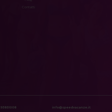
Contatti
6293851008
info@speedvacanze.it