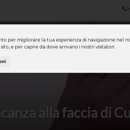
+
nazioni
Diventa Tour Leader
Co
About us
Community
nto per migliorare la tua esperienza di navigazione nel no
sito, e per capire da dove arrivano i nostri visitatori.
oni
acanza alla faccia di C