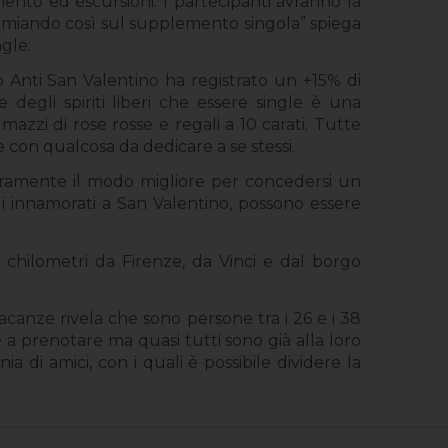
mento ed escursioni. I partecipanti avranno la
sparmiando così sul supplemento singola” spiega
gle.
o Anti San Valentino ha registrato un +15% di
 degli spiriti liberi che essere single è una
 mazzi di rose rosse e regali a 10 carati. Tutte
 con qualcosa da dedicare a se stessi.
curamente il modo migliore per concedersi un
li innamorati a San Valentino, possono essere
i chilometri da Firenze, da Vinci e dal borgo
acanze rivela che sono persone tra i 26 e i 38
e a prenotare ma quasi tutti sono già alla loro
di amici, con i quali è possibile dividere la