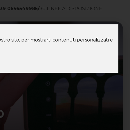
39 0656549985
/
30 LINEE A DISPOSIZIONE
ntatti
stro sito, per mostrarti contenuti personalizzati e
o