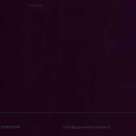
Contatti
6293851008
info@speedvacanze.it