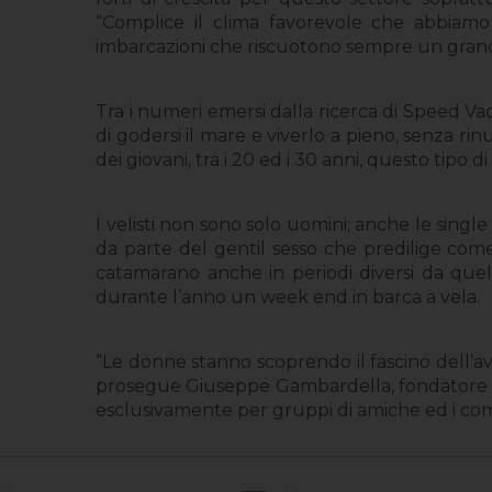
“Complice il clima favorevole che abbiamo
imbarcazioni che riscuotono sempre un grande 
Tra i numeri emersi dalla ricerca di Speed Va
di godersi il mare e viverlo a pieno, senza ri
dei giovani, tra i 20 ed i 30 anni, questo tipo d
I velisti non sono solo uomini; anche le single
da parte del gentil sesso che predilige com
catamarano anche in periodi diversi da quelli
durante l’anno un week end in barca a vela.
“Le donne stanno scoprendo il fascino dell’av
prosegue Giuseppe Gambardella, fondatore d
esclusivamente per gruppi di amiche ed i comm