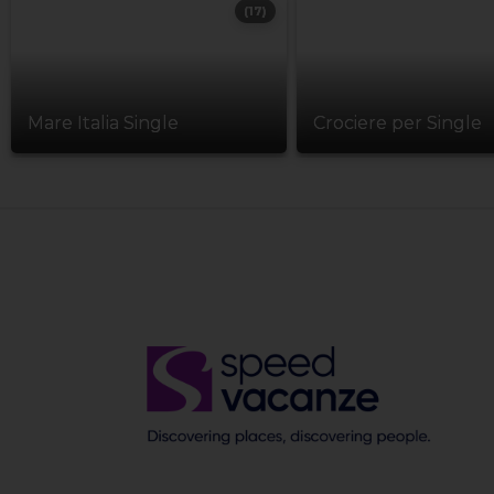
(17)
Mare Italia Single
Crociere per Single