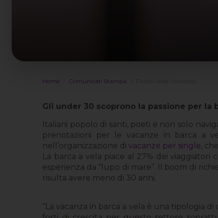
Home
Comunicati Stampa
Piccoli velisti crescono
Gli under 30 scoprono la passione per la 
Italiani popolo di santi, poeti e non solo navi
prenotazioni per le vacanze in barca a vel
nell’organizzazione di
vacanze per single
, ch
La barca a vela piace al 27% dei viaggiatori 
esperienza da “lupo di mare”. Il boom di richie
risulta avere meno di 30 anni.
“La vacanza in barca a vela è una tipologia di
forti di crescita per questo settore sopra