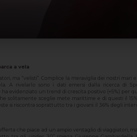
barca a vela
gatori, ma “velisti”. Complice la meraviglia dei nostri mar
a. A rivelarlo sono i dati emersi dalla ricerca di Sp
e ha evidenziato un trend di crescita positivo (+5%) per qu
che solitamente sceglie mete marittime e di questi il 15
ste si riscontra soprattutto tra i giovani: il 36% degli in
 offerta che piace ad un ampio ventaglio di viaggiatori, ma
ttutto tra gli under 30” spiega Giuseppe Gambardella,