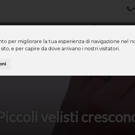
+
nazioni
Diventa Tour Leader
Co
About us
Community
nto per migliorare la tua esperienza di navigazione nel no
sito, e per capire da dove arrivano i nostri visitatori.
oni
Piccoli velisti crescon