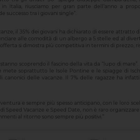
 in Italia, riusciamo per gran parte dell’anno a pro
successo tra i giovani single”.
canze, il 35% dei giovani ha dichiarato di essere attratto
nunciare alle comodità di un albergo a 5 stelle ed al diver
i offerta si dimostra più competitiva in termini di prezzo, ri
 stanno scoprendo il fascino della vita da “lupo di mare”. 
e mete soprattutto le Isole Pontine e le spiagge di Isc
 canonici delle vacanze. Il 7% delle ragazze ha infatti
ventura e sempre più spesso anticipano, con le loro scel
i Speed Vacanze e Speed Date, non è raro organizzare
enti al ritorno sono sempre più positivi.”