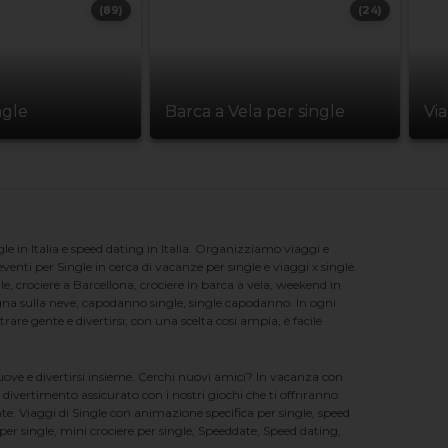
(89)
(24)
ngle
Barca a Vela per single
Vi
e in Italia e speed dating in Italia. Organizziamo viaggi e
enti per Single in cerca di vacanze per single e viaggi x single.
e, crociere a Barcellona, crociere in barca a vela, weekend in
na sulla neve, capodanno single, single capodanno. In ogni
e gente e divertirsi; con una scelta cosi ampia, è facile
nuove e divertirsi insieme. Cerchi nuovi amici? In vacanza con
 divertimento assicurato con i nostri giochi che ti offriranno
te. Viaggi di Single con animazione specifica per single, speed
er single, mini crociere per single, Speeddate, Speed dating,