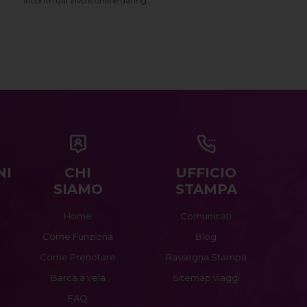
incontri dal vivo e online dating.
NI
CHI
UFFICIO
SIAMO
STAMPA
Home
Comunicati
Come Funziona
Blog
Come Prenotare
Rassegna Stampa
Barca a vela
Sitemap viaggi
FAQ