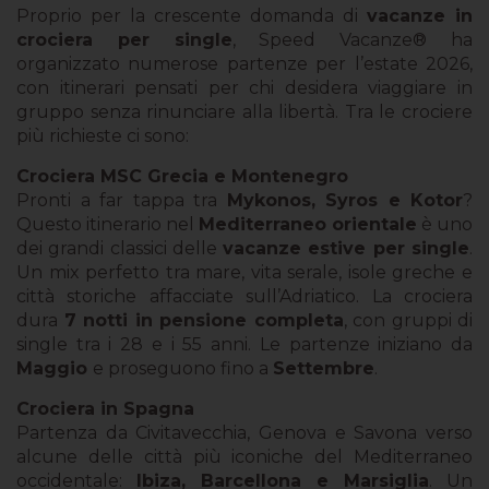
Proprio per la crescente domanda di
vacanze in
crociera per single
, Speed Vacanze® ha
organizzato numerose partenze per l’estate 2026,
con itinerari pensati per chi desidera viaggiare in
gruppo senza rinunciare alla libertà. Tra le crociere
più richieste ci sono:
Crociera MSC Grecia e Montenegro
Pronti a far tappa tra
Mykonos, Syros e Kotor
?
Questo itinerario nel
Mediterraneo orientale
è uno
dei grandi classici delle
vacanze estive per single
.
Un mix perfetto tra mare, vita serale, isole greche e
città storiche affacciate sull’Adriatico. La crociera
dura
7 notti in pensione completa
, con gruppi di
single tra i 28 e i 55 anni. Le partenze iniziano da
Maggio
e proseguono fino a
Settembre
.
Crociera in Spagna
Partenza da Civitavecchia, Genova e Savona verso
alcune delle città più iconiche del Mediterraneo
occidentale:
Ibiza, Barcellona e Marsiglia
. Un