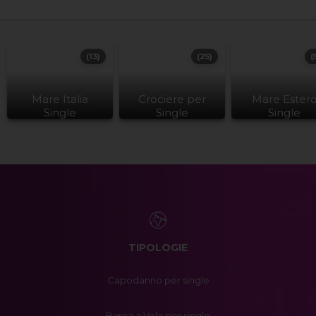
(13)
(25)
(
Mare Italia
Crociere per
Mare Ester
Single
Single
Single
TIPOLOGIE
Capodanno per single
Barca a Vela per single