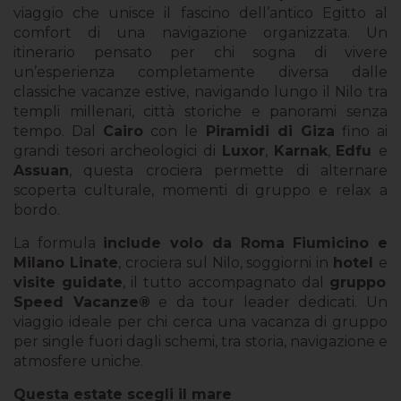
viaggio che unisce il fascino dell’antico Egitto al
comfort di una navigazione organizzata. Un
itinerario pensato per chi sogna di vivere
un’esperienza completamente diversa dalle
classiche vacanze estive, navigando lungo il Nilo tra
templi millenari, città storiche e panorami senza
tempo. Dal
Cairo
con le
Piramidi di Giza
fino ai
grandi tesori archeologici di
Luxor
,
Karnak
,
Edfu
e
Assuan
, questa crociera permette di alternare
scoperta culturale, momenti di gruppo e relax a
bordo.
La formula
include volo da Roma Fiumicino e
Milano Linate
, crociera sul Nilo, soggiorni in
hotel
e
visite guidate
, il tutto accompagnato dal
gruppo
Speed Vacanze®
e da tour leader dedicati. Un
viaggio ideale per chi cerca una vacanza di gruppo
per single fuori dagli schemi, tra storia, navigazione e
atmosfere uniche.
Questa estate scegli il mare