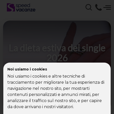
La dieta estiva dei single
2026
Partire leggeri tra viaggi per single e vacanze
Noi usiamo i cookies
senza stress.
Noi usiamo i cookies e altre tecniche di
tracciamento per migliorare la tua esperienza di
navigazione nel nostro sito, per mostrarti
contenuti personalizzati e annunci mirati, per
analizzare il traffico sul nostro sito, e per capire
da dove arrivano i nostri visitatori.