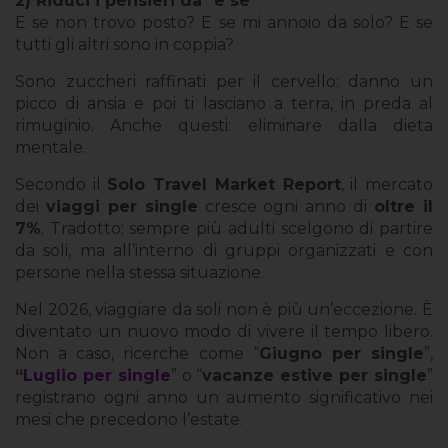
2) Riduci i pensieri da "e se"
E se non trovo posto? E se mi annoio da solo? E se
tutti gli altri sono in coppia?
Sono zuccheri raffinati per il cervello: danno un
picco di ansia e poi ti lasciano a terra, in preda al
rimuginio. Anche questi: eliminare dalla dieta
mentale.
Secondo il
Solo Travel Market Report
, il mercato
dei
viaggi per single
cresce ogni anno di
oltre il
7%
. Tradotto: sempre più adulti scelgono di partire
da soli, ma all’interno di gruppi organizzati e con
persone nella stessa situazione.
Nel 2026, viaggiare da soli non è più un’eccezione. È
diventato un nuovo modo di vivere il tempo libero.
Non a caso, ricerche come “
Giugno per single
”,
“
Luglio per single
” o “
vacanze estive per single
”
registrano ogni anno un aumento significativo nei
mesi che precedono l’estate.