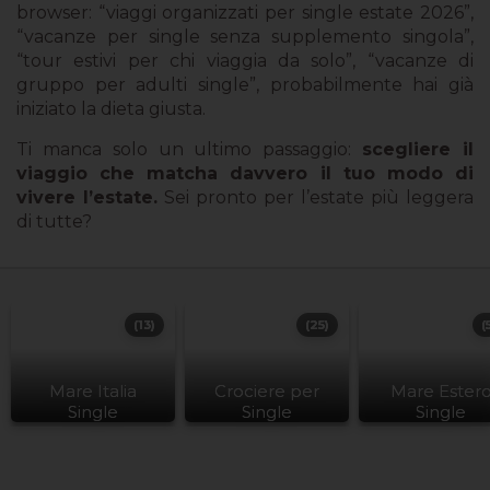
browser: “viaggi organizzati per single estate 2026”,
“vacanze per single senza supplemento singola”,
“tour estivi per chi viaggia da solo”, “vacanze di
gruppo per adulti single”, probabilmente hai già
iniziato la dieta giusta.
Ti manca solo un ultimo passaggio:
scegliere il
viaggio che matcha davvero il tuo modo di
vivere l’estate.
Sei pronto per l’estate più leggera
di tutte?
(13)
(25)
(
Mare Italia
Crociere per
Mare Ester
Single
Single
Single