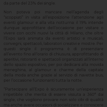
da parte del 23% dei single.
Non poteva poi mancare nell’agenda degli
“scoppiati” in visita all’esposizione l’attenzione agli
eventi glamour e alla vita notturna: il 19% intende
dunque approfittare dell’occasione per visitare o
vivere con occhi nuovi la città di Milano, che oltre
l’Expo sarà animata da eventi artistici e musicali,
convegni, spettacoli, laboratori creativi e mostre. Per
questi single il programma è di presenziare
all’evento fino all’orario di chiusura, approfittando di
aperitivi, ristoranti e spettacoli organizzati all’interno
dello spazio espositivo, per poi dedicarsi alla movida
meneghina, al glamour e charme della capitale
della moda anche grazie al servizio di navette bus,
per l’occasione funzionanti tutta la notte.
“Partecipare all’Expo è sicuramente un’esperienza
irripetibile che merita di essere vissuta a 360° dai
single, che vogliono provare non solo cibi di qualità
ma anche avere occasioni di socializzare e conoscere