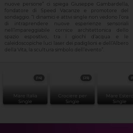
nuove persone” ci spiega Giuseppe Gambardella,
fondatore di Speed Vacanze e promotore del
sondaggio. “I dinamici e attivi single non vedono l’ora
di intraprendere nuove esperienze sensoriali
nell’impareggiabile cornice architettonica dello
spazio espositivo, tra i giochi d’acqua e le
caleidoscopiche luci laser dei padiglioni e dell’Albero
della Vita, la scultura simbolo dell’evento”.
(14)
(25)
(
Mare Italia
Crociere per
Mare Ester
Single
Single
Single