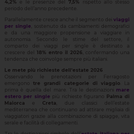
4,2%
e le presenze del
7,5%
rispetto allo stesso
periodo dell’anno precedente.
Parallelamente cresce anche il segmento dei
viaggi
per single
, sostenuto da cambiamenti demografici
e da una maggiore propensione a viaggiare in
autonomia. Secondo le stime del settore, il
comparto dei viaggi per single è destinato a
crescere del
18% entro il 2026
, confermando una
tendenza che coinvolge sempre più italiani.
Le mete più richieste dell’estate 2026
Osservando le prenotazioni per Ferragosto
emergono
tre grandi categorie di viaggio
. La
prima è quella del mare. Tra le destinazioni
mare
estero per single
più richieste figurano
Palma di
Maiorca
e
Creta
, due classici dell’estate
mediterranea che continuano ad attirare migliaia di
viaggiatori grazie alla combinazione di spiagge, vita
serale e facilità di collegamenti.
Tra le destinazioni simbolo dell’
estate italiana per