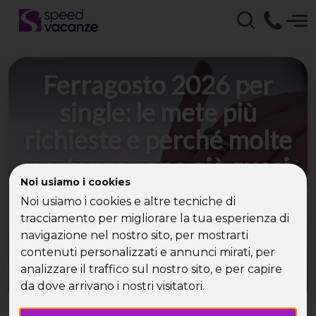
Ferragosto 2026 per
single: le mete più
richieste e perché molte
partenze sono già quasi
Noi usiamo i cookies
sold out
Noi usiamo i cookies e altre tecniche di
tracciamento per migliorare la tua esperienza di
Tra mare, crociere, barca a vela e tour, la
navigazione nel nostro sito, per mostrarti
disponibilità si riduce con mesi di anticipo rispetto
contenuti personalizzati e annunci mirati, per
alla partenza
analizzare il traffico sul nostro sito, e per capire
da dove arrivano i nostri visitatori.