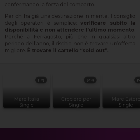
confermando la forza del comparto.
Per chi ha già una destinazione in mente, il consiglio
degli operatori è semplice:
verificare subito la
disponibilità e non attendere l’ultimo momento
.
Perché a Ferragosto, più che in qualsiasi altro
periodo dell’anno, il rischio non è trovare un’offerta
migliore.
È trovare il cartello “sold out”.
(17)
(29)
(
Mare Italia
Crociere per
Mare Ester
Single
Single
Single