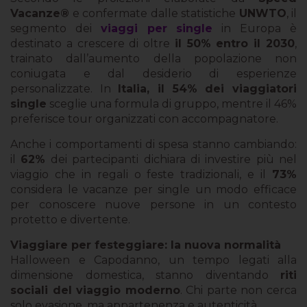
Vacanze®
e confermate dalle statistiche
UNWTO
, il
segmento dei
viaggi per single
in Europa è
destinato a crescere di oltre
il 50% entro il 2030
,
trainato dall’aumento della popolazione non
coniugata e dal desiderio di esperienze
personalizzate. In
Italia, il 54% dei viaggiatori
single
sceglie una formula di gruppo, mentre il 46%
preferisce tour organizzati con accompagnatore.
Anche i comportamenti di spesa stanno cambiando:
il
62%
dei partecipanti dichiara di investire più nel
viaggio che in regali o feste tradizionali, e il
73%
considera le vacanze per single un modo efficace
per conoscere nuove persone in un contesto
protetto e divertente.
Viaggiare per festeggiare: la nuova normalità
Halloween e Capodanno, un tempo legati alla
dimensione domestica, stanno diventando
riti
sociali del viaggio moderno
. Chi parte non cerca
solo evasione, ma appartenenza e autenticità.