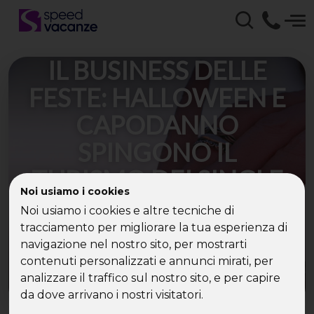
IL BUSINESS DELLE
FESTE: HALLOWEEN E
CAPODANNO
SPINGONO IL
TURISMO DEI SINGLE
Noi usiamo i cookies
Noi usiamo i cookies e altre tecniche di
Secondo le analisi di Speed Vacanze®, il
segmento delle vacanze per single cresce del
tracciamento per migliorare la tua esperienza di
22% nel 2025. Dati, destinazioni e tendenze che
navigazione nel nostro sito, per mostrarti
stanno cambiando il modo di festeggiare le
contenuti personalizzati e annunci mirati, per
ricorrenze.
analizzare il traffico sul nostro sito, e per capire
da dove arrivano i nostri visitatori.