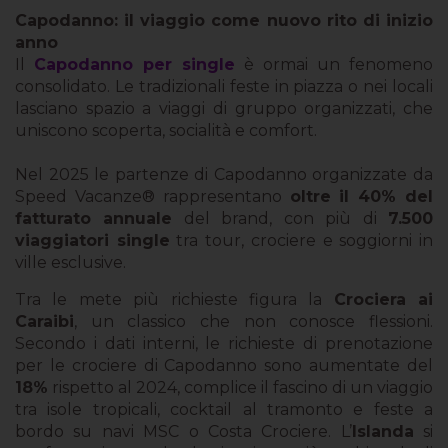
Capodanno: il viaggio come nuovo rito di inizio
anno
Il
Capodanno per single
è ormai un fenomeno
consolidato. Le tradizionali feste in piazza o nei locali
lasciano spazio a viaggi di gruppo organizzati, che
uniscono scoperta, socialità e comfort.
Nel 2025 le partenze di Capodanno organizzate da
Speed Vacanze® rappresentano
oltre il 40% del
fatturato annuale
del brand, con più di
7.500
viaggiatori single
tra tour, crociere e soggiorni in
ville esclusive.
Tra le mete più richieste figura la
Crociera ai
Caraibi
, un classico che non conosce flessioni.
Secondo i dati interni, le richieste di prenotazione
per le crociere di Capodanno sono aumentate del
18%
rispetto al 2024, complice il fascino di un viaggio
tra isole tropicali, cocktail al tramonto e feste a
bordo su navi MSC o Costa Crociere. L’
Islanda
si