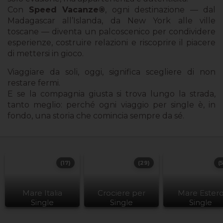
Con
Speed Vacanze®
, ogni destinazione — dal
Madagascar all’Islanda, da New York alle ville
toscane — diventa un palcoscenico per condividere
esperienze, costruire relazioni e riscoprire il piacere
di mettersi in gioco.
Viaggiare da soli, oggi, significa scegliere di non
restare fermi.
E se la compagnia giusta si trova lungo la strada,
tanto meglio: perché ogni viaggio per single è, in
fondo, una storia che comincia sempre da sé.
(17)
(29)
(
Mare Italia
Crociere per
Mare Ester
Single
Single
Single