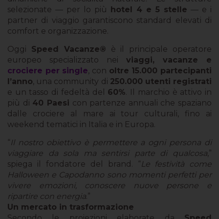
selezionate — per lo più
hotel 4 e 5 stelle
— e i
partner di viaggio garantiscono standard elevati di
comfort e organizzazione.
Oggi
Speed Vacanze®
è il principale operatore
europeo specializzato nei
viaggi, vacanze e
crociere per single
, con
oltre 15.000 partecipanti
l’anno
, una community di
250.000 utenti registrati
e un tasso di fedeltà del
60%
. Il marchio è attivo in
più di
40 Paesi
con partenze annuali che spaziano
dalle crociere al mare ai tour culturali, fino ai
weekend tematici in Italia e in Europa.
“
Il nostro obiettivo è permettere a ogni persona di
viaggiare da sola ma sentirsi parte di qualcosa
,”
spiega il
fondatore del brand. “
Le festività come
Halloween e Capodanno sono momenti perfetti per
vivere emozioni, conoscere nuove persone e
ripartire con energia
.”
Un mercato in trasformazione
Secondo le proiezioni elaborate da
Speed