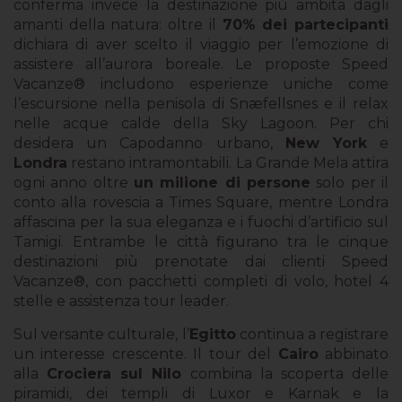
conferma invece la destinazione più ambita dagli
amanti della natura: oltre il
70% dei partecipanti
dichiara di aver scelto il viaggio per l’emozione di
assistere all’aurora boreale. Le proposte Speed
Vacanze® includono esperienze uniche come
l’escursione nella penisola di Snæfellsnes e il relax
nelle acque calde della Sky Lagoon. Per chi
desidera un Capodanno urbano,
New York
e
Londra
restano intramontabili. La Grande Mela attira
ogni anno oltre
un milione di persone
solo per il
conto alla rovescia a Times Square, mentre Londra
affascina per la sua eleganza e i fuochi d’artificio sul
Tamigi. Entrambe le città figurano tra le cinque
destinazioni più prenotate dai clienti Speed
Vacanze®, con pacchetti completi di volo, hotel 4
stelle e assistenza tour leader.
Sul versante culturale, l’
Egitto
continua a registrare
un interesse crescente. Il tour del
Cairo
abbinato
alla
Crociera sul Nilo
combina la scoperta delle
piramidi, dei templi di Luxor e Karnak e la