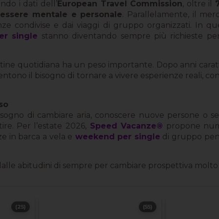
do i dati dell’
European Travel Commission
, oltre il
nessere mentale e personale
. Parallelamente, il merc
nze condivise e dai viaggi di gruppo organizzati. In q
er single
stanno diventando sempre più richieste per
utine quotidiana ha un peso importante. Dopo anni caratte
sentono il bisogno di tornare a vivere esperienze reali, c
so
bisogno di cambiare aria, conoscere nuove persone o s
re. Per l’estate 2026,
Speed Vacanze®
propone numer
ze in barca a vela e
weekend per single
di gruppo pens
dalle abitudini di sempre per cambiare prospettiva molt
(25)
(55)