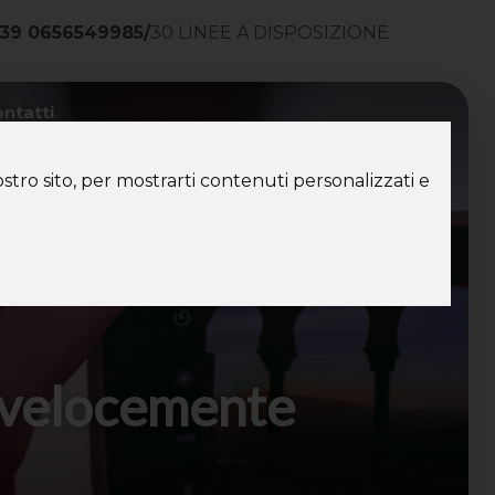
39 0656549985
/
30 LINEE A DISPOSIZIONE
ntatti
stro sito, per mostrarti contenuti personalizzati e
ù velocemente