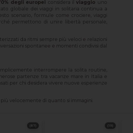
70% degli europei
considera il
viaggio
uno
ato globale dei viaggi in solitaria continua a
uesto scenario, formule come crociere, viaggi
ché permettono di unire libertà personale,
rizzati da ritmi sempre più veloci e relazioni
onversazioni spontanee e momenti condivisi dal
emplicemente interrompere la solita routine,
ose partenze tra vacanze mare in Italia e
ati per chi desidera vivere nuove esperienze
o più velocemente di quanto si immagini.
(87)
(19)