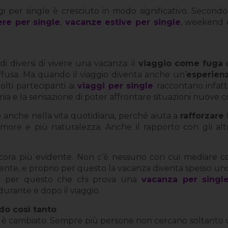
ggi per single è cresciuto in modo significativo. Secondo 
ere per single
,
vacanze estive per single
, weekend o
i diversi di vivere una vacanza: il
viaggio come fuga
e
fusa. Ma quando il viaggio diventa anche un’
esperienz
lti partecipanti ai
viaggi per single
raccontano infatt
mia e la sensazione di poter affrontare situazioni nuove 
anche nella vita quotidiana, perché aiuta a
rafforzare 
ore e più naturalezza. Anche il rapporto con gli altri
ora più evidente. Non c’è nessuno con cui mediare co
mente, e proprio per questo la vacanza diventa spesso uno
che per questo che chi prova una
vacanza per singl
 durante e dopo il viaggio.
do così tanto
nza è cambiato. Sempre più persone non cercano soltanto