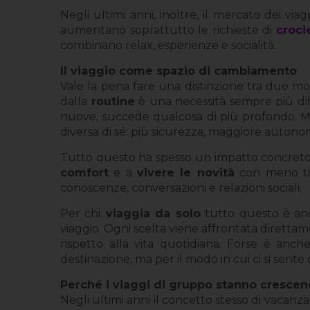
Negli ultimi anni, inoltre, il mercato dei via
aumentano soprattutto le richieste di
croci
combinano relax, esperienze e socialità.
Il viaggio come spazio di cambiamento
Vale la pena fare una distinzione tra due mod
dalla
routine
è una necessità sempre più dif
nuove, succede qualcosa di più profondo. Mo
diversa di sé: più sicurezza, maggiore autono
Tutto questo ha spesso un impatto concreto 
comfort
e a
vivere le novità
con meno tim
conoscenze, conversazioni e relazioni sociali.
Per chi
viaggia da solo
tutto questo è anc
viaggio. Ogni scelta viene affrontata diretta
rispetto alla vita quotidiana. Forse è an
destinazione, ma per il modo in cui ci si sente
Perché i viaggi di gruppo stanno crescen
Negli ultimi anni il concetto stesso di vaca