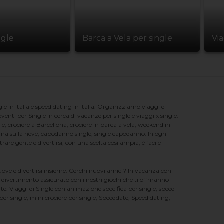
ngle
Barca a Vela per single
Vi
e in Italia e speed dating in Italia. Organizziamo viaggi e
enti per Single in cerca di vacanze per single e viaggi x single.
e, crociere a Barcellona, crociere in barca a vela, weekend in
na sulla neve, capodanno single, single capodanno. In ogni
e gente e divertirsi; con una scelta cosi ampia, è facile
nuove e divertirsi insieme. Cerchi nuovi amici? In vacanza con
 divertimento assicurato con i nostri giochi che ti offriranno
te. Viaggi di Single con animazione specifica per single, speed
er single, mini crociere per single, Speeddate, Speed dating,