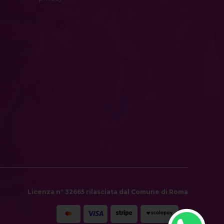
Licenza n° 32665 rilasciata dal Comune di Roma