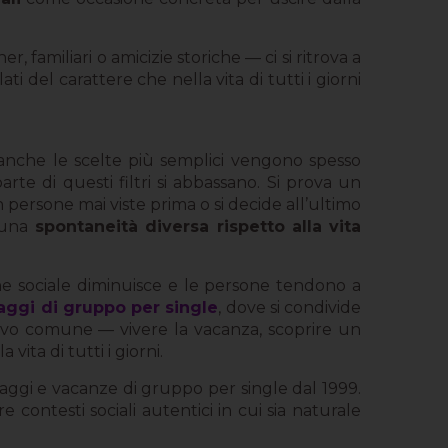
, familiari o amicizie storiche — ci si ritrova a
i del carattere che nella vita di tutti i giorni
, anche le scelte più semplici vengono spesso
arte di questi filtri si abbassano. Si prova un
persone mai viste prima o si decide all’ultimo
una
spontaneità diversa rispetto alla vita
ine sociale diminuisce e le persone tendono a
aggi di gruppo per single
, dove si condivide
ivo comune — vivere la vacanza, scoprire un
ita di tutti i giorni.
viaggi e vacanze di gruppo per single dal 1999.
contesti sociali autentici in cui sia naturale