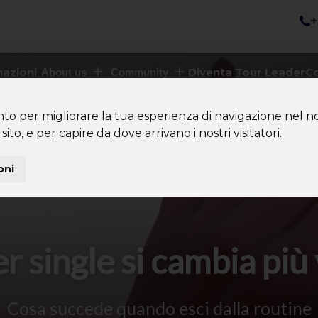
+
nazioni
Diventa Tour Leader
Co
About us
Community
nto per migliorare la tua esperienza di navigazione nel no
sito, e per capire da dove arrivano i nostri visitatori.
oni
er single si cambia pi
Cosa succede quando esci dalla routine