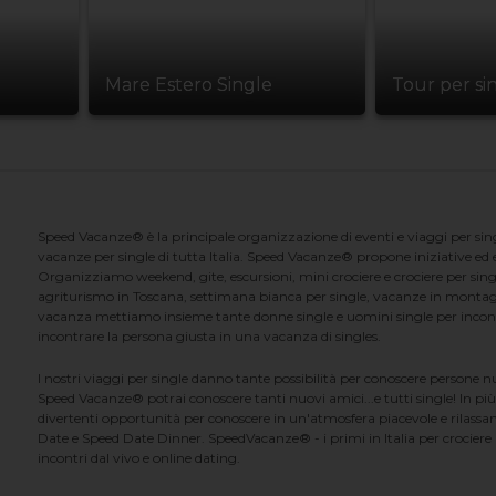
Mare Estero Single
Tour per si
Speed Vacanze® è la principale organizzazione di eventi e viaggi per singl
vacanze per single di tutta Italia. Speed Vacanze® propone iniziative ed ev
Organizziamo weekend, gite, escursioni, mini crociere e crociere per singl
agriturismo in Toscana, settimana bianca per single, vacanze in montag
vacanza mettiamo insieme tante donne single e uomini single per incontrar
incontrare la persona giusta in una vacanza di singles.
I nostri viaggi per single danno tante possibilità per conoscere persone 
Speed Vacanze® potrai conoscere tanti nuovi amici...e tutti single! In più
divertenti opportunità per conoscere in un'atmosfera piacevole e rilassan
Date e Speed Date Dinner. SpeedVacanze® - i primi in Italia per crociere p
incontri dal vivo e online dating.