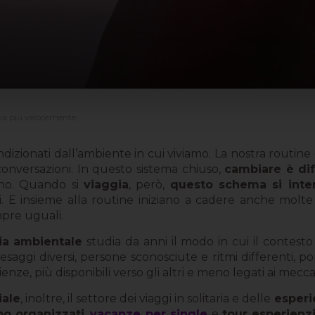
bia più velocemente
zionati dall’ambiente in cui viviamo. La nostra routine
 conversazioni. In questo sistema chiuso,
cambiare è diff
orno. Quando si
viaggia
, però,
questo schema si int
. E insieme alla routine iniziano a cadere anche molte 
pre uguali.
ia ambientale
studia da anni il modo in cui il contesto 
saggi diversi, persone sconosciute e ritmi differenti, po
ienze, più disponibili verso gli altri e meno legati ai mecca
iale
, inoltre, il settore dei viaggi in solitaria e delle
esperi
po organizzati
,
vacanze per single
e
tour esperienzi