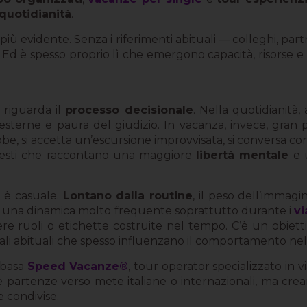
 quotidianità
.
ù evidente. Senza i riferimenti abituali — colleghi, partner
d è spesso proprio lì che emergono capacità, risorse e lat
o riguarda il
processo decisionale
. Nella quotidianità
 esterne e paura del giudizio. In vacanza, invece, gran p
e, si accetta un’escursione improvvisata, si conversa con 
esti che raccontano una maggiore
libertà mentale
e 
 è casuale.
Lontano dalla routine
, il peso dell’immag
 È una dinamica molto frequente soprattutto durante i
vi
e ruoli o etichette costruite nel tempo. C’è un obiett
li abituali che spesso influenzano il comportamento nella v
 basa
Speed Vacanze®
, tour operator specializzato in 
artenze verso mete italiane o internazionali, ma creare 
 condivise.