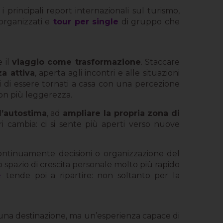
i principali report internazionali sul turismo,
rganizzati e
tour per single
di gruppo che
 il
viaggio come trasformazione
. Staccare
a attiva
, aperta agli incontri e alle situazioni
i di essere tornati a casa con una percezione
con più leggerezza.
l’autostima
, ad
ampliare la propria zona di
 cambia: ci si sente più aperti verso nuove
ntinuamente decisioni o organizzazione del
 spazio di crescita personale molto più rapido
e
tende poi a ripartire: non soltanto per la
 una destinazione, ma un’esperienza capace di