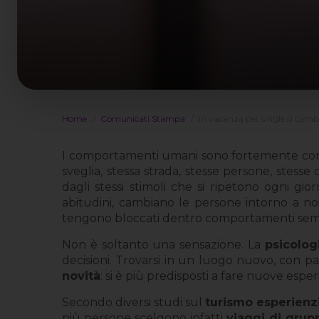
Home
Comunicati Stampa
In vacanza per single si cam
I comportamenti umani sono fortemente condi
sveglia, stessa strada, stesse persone, stesse
dagli stessi stimoli che si ripetono ogni gi
abitudini, cambiano le persone intorno a noi
tengono bloccati dentro comportamenti sem
Non è soltanto una sensazione. La
psicolog
decisioni. Trovarsi in un luogo nuovo, con pae
novità
: si è più predisposti a fare nuove esper
Secondo diversi studi sul
turismo esperienz
più persone scelgono infatti
viaggi di grup