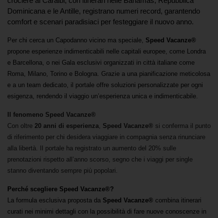
crociere ai Caraibi, con itinerari nelle Bahamas, Repubblica
Dominicana e le Antille, registrano numeri record, garantendo
comfort e scenari paradisiaci per festeggiare il nuovo anno.
Per chi cerca un Capodanno vicino ma speciale,
Speed Vacanze®
propone esperienze indimenticabili nelle capitali europee, come
Londra
e
Barcellona, o nei Gala esclusivi organizzati in città italiane come
Roma, Milano, Torino
e
Bologna. Grazie a una pianificazione meticolosa
e a un team dedicato, il portale offre soluzioni personalizzate per ogni
esigenza, rendendo il viaggio un’esperienza unica e indimenticabile.
Il fenomeno Speed Vacanze®
Con oltre
20 anni di esperienza
,
Speed Vacanze®
si conferma il punto
di riferimento per chi desidera viaggiare in compagnia senza rinunciare
alla libertà. Il portale ha registrato un
aumento del 20%
sulle
prenotazioni rispetto all’anno scorso, segno che i viaggi per single
stanno diventando sempre più popolari.
Perché scegliere Speed Vacanze®?
La formula esclusiva proposta da
Speed Vacanze®
combina itinerari
curati nei minimi dettagli con la possibilità di fare nuove conoscenze in