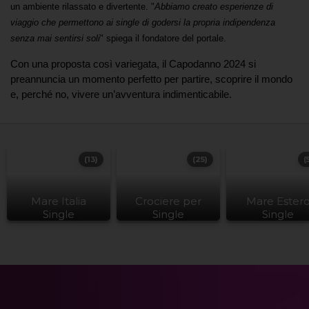
un ambiente rilassato e divertente. "
Abbiamo creato esperienze di
viaggio che permettono ai single di godersi la propria indipendenza
senza mai sentirsi soli
" spiega il fondatore del portale.
Con una proposta così variegata, il Capodanno 2024 si
preannuncia un momento perfetto per partire, scoprire il mondo
e, perché no, vivere un’avventura indimenticabile.
(13)
(25)
(
Mare Italia
Crociere per
Mare Ester
Single
Single
Single