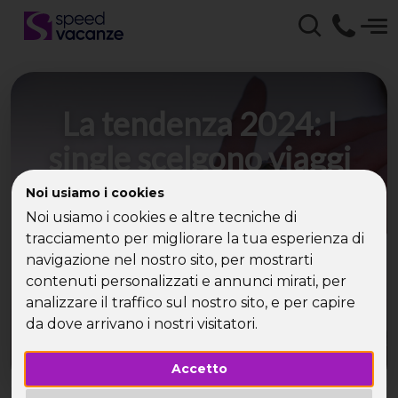
La tendenza 2024: I
single scelgono viaggi
oltre confine per
Noi usiamo i cookies
Capodanno
Noi usiamo i cookies e altre tecniche di
tracciamento per migliorare la tua esperienza di
navigazione nel nostro sito, per mostrarti
Speed Vacanze® conferma: sempre più single
contenuti personalizzati e annunci mirati, per
preferiscono mete estere per celebrare le
analizzare il traffico sul nostro sito, e per capire
festività
da dove arrivano i nostri visitatori.
Accetto