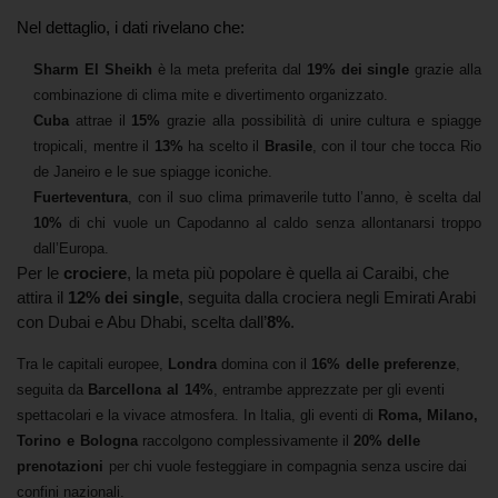
Nel dettaglio, i dati rivelano che:
Sharm El Sheikh
è la meta preferita dal
19% dei single
grazie alla
combinazione di clima mite e divertimento organizzato.
Cuba
attrae il
15%
grazie alla possibilità di unire cultura e spiagge
tropicali, mentre il
13%
ha scelto il
Brasile
, con il tour che tocca Rio
de Janeiro e le sue spiagge iconiche.
Fuerteventura
, con il suo clima primaverile tutto l’anno, è scelta dal
10%
di chi vuole un Capodanno al caldo senza allontanarsi troppo
dall’Europa.
Per le
crociere
, la meta più popolare è quella ai
Caraibi, che
attira il
12% dei single
, seguita dalla crociera negli
Emirati Arabi
con Dubai e Abu Dhabi, scelta dall’
8%
.
Tra le
capitali europee,
Londra
domina con il
16%
delle preferenze
,
seguita da
Barcellona
al
14%
, entrambe apprezzate per gli eventi
spettacolari e la vivace atmosfera. In Italia, gli eventi di
Roma, Milano,
Torino
e
Bologna
raccolgono complessivamente il
20% delle
prenotazioni
per chi vuole festeggiare in compagnia senza uscire dai
confini nazionali.