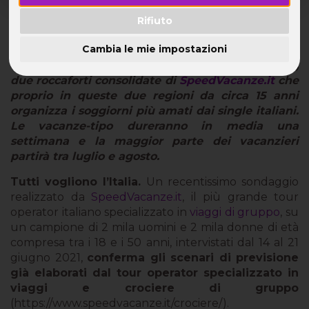
Secondo quanto ha potuto rilevare
Speed
Rifiuto
Vacanze
, il primo e più affidabile tour operator
Cambia le mie impostazioni
per vacanze di gruppo in Italia, i trend per
quest’estate vedono prime Puglia e Sardegna,
due roccaforti consolidate di
SpeedVacanze.it
che
proprio in queste due regioni da circa 15 anni
organizza i soggiorni più amati dai single italiani.
Le vacanze-tipo dureranno in media una
settimana e la maggior parte dei vacanzieri
partirà tra luglio e agosto.
Tutti vogliono l’Italia.
Un recentissimo sondaggio
realizzato da
SpeedVacanze.it
, il più grande tour
operator italiano specializzato in
viaggi di gruppo
, su
un campione di 2 mila uomini e 2 mila donne di età
compresa tra i 18 e i 50 anni, intervistati dal 14 al 21
giugno 2021,
conferma gli scenari di previsione
già elaborati dal tour operator specializzato in
viaggi e crociere di gruppo
(https://www.speedvacanze.it/crociere/).