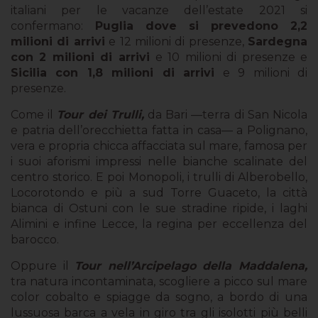
italiani per le vacanze dell’estate 2021 si
confermano:
Puglia dove si prevedono 2,2
milioni di arrivi
e 12 milioni di presenze,
Sardegna
con 2 milioni di arrivi
e 10 milioni di presenze e
Sicilia con 1,8 milioni di arrivi
e 9 milioni di
presenze.
Come il
Tour dei Trulli,
da Bari —terra di San Nicola
e patria dell’orecchietta fatta in casa— a Polignano,
vera e propria chicca affacciata sul mare, famosa per
i suoi aforismi impressi nelle bianche scalinate del
centro storico. E poi Monopoli, i trulli di Alberobello,
Locorotondo e più a sud Torre Guaceto, la città
bianca di Ostuni con le sue stradine ripide, i laghi
Alimini e infine Lecce, la regina per eccellenza del
barocco.
Oppure il
Tour nell
’
Arcipelago della Maddalena,
tra natura incontaminata, scogliere a picco sul mare
color cobalto e spiagge da sogno, a bordo di una
lussuosa barca a vela in giro tra gli isolotti più belli