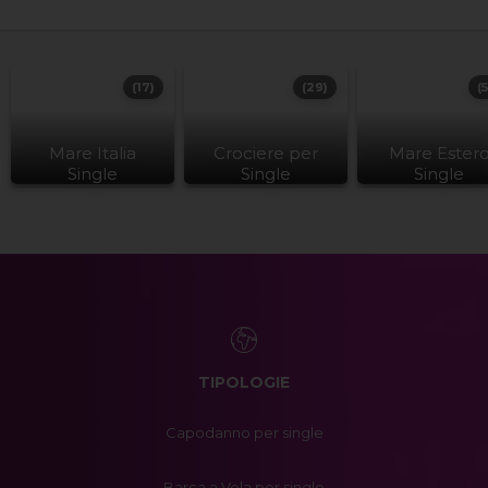
(17)
(29)
(
Mare Italia
Crociere per
Mare Ester
Single
Single
Single
TIPOLOGIE
Capodanno per single
Barca a Vela per single