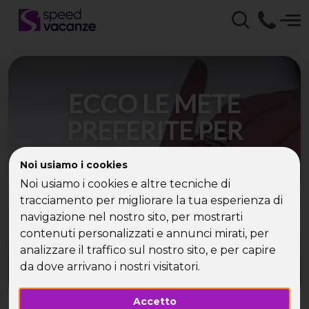
ECCO LE METE
PREFERITE PER
L’ESTATE 2021: DOVE SI
Noi usiamo i cookies
VA E QUANDO SI
Noi usiamo i cookies e altre tecniche di
tracciamento per migliorare la tua esperienza di
PARTE.
navigazione nel nostro sito, per mostrarti
contenuti personalizzati e annunci mirati, per
analizzare il traffico sul nostro sito, e per capire
da dove arrivano i nostri visitatori.
Accetto