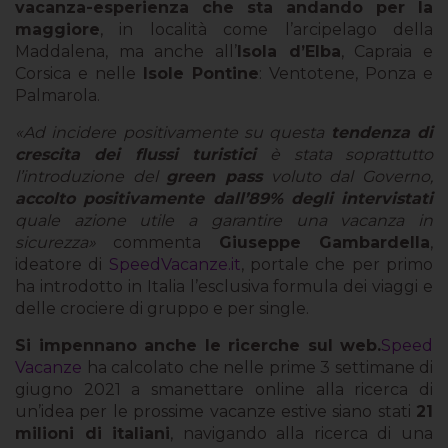
vacanza-esperienza che sta andando per la
maggiore
, in località come l’arcipelago della
Maddalena, ma anche all’
Isola d
’
Elba
, Capraia e
Corsica e nelle
Isole Pontine
: Ventotene, Ponza e
Palmarola.
«Ad incidere positivamente su questa
tendenza di
crescita dei flussi turistici
è stata soprattutto
l
’
introduzione del
green pass
voluto dal
Governo,
accolto positivamente dall’89% degli intervistati
quale azione utile a garantire una vacanza in
sicurezza»
commenta
Giuseppe Gambardella
,
ideatore di
SpeedVacanze.it
, portale che per primo
ha introdotto in Italia l’esclusiva formula dei viaggi e
delle crociere di gruppo e per single.
Si impennano anche le ricerche sul web.
Speed
Vacanze
ha calcolato che nelle prime 3 settimane di
giugno 2021 a smanettare online alla ricerca di
un’idea per le prossime vacanze estive siano stati
21
milioni di italiani
, navigando alla ricerca di una