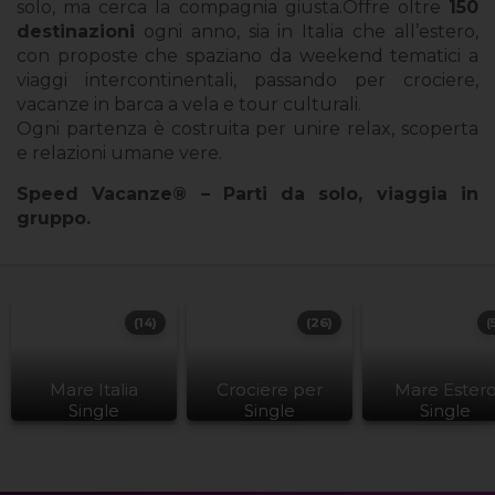
solo, ma cerca la compagnia giusta.Offre oltre
150
destinazioni
ogni anno, sia in Italia che all’estero,
con proposte che spaziano da weekend tematici a
viaggi intercontinentali, passando per crociere,
vacanze in barca a vela e tour culturali.
Ogni partenza è costruita per unire relax, scoperta
e relazioni umane vere.
Speed Vacanze® – Parti da solo, viaggia in
gruppo.
(14)
(26)
(
Mare Italia
Crociere per
Mare Ester
Single
Single
Single