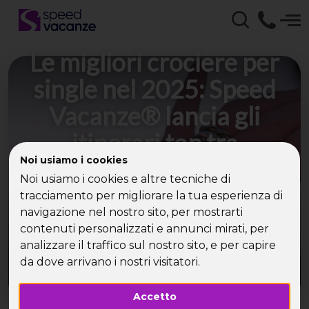
Le migliori crociere per
single nel 2025: Speed
Vacanze® lancia gli
itinerari top tra
Noi usiamo i cookies
Mediterraneo, Nord
Noi usiamo i cookies e altre tecniche di
Europa e Caraibi
tracciamento per migliorare la tua esperienza di
navigazione nel nostro sito, per mostrarti
Viaggiare da soli è il nuovo lusso: ecco come
contenuti personalizzati e annunci mirati, per
sempre più adulti tra i 35 e i 55 anni scelgono
analizzare il traffico sul nostro sito, e per capire
crociere in gruppo per riscoprire se stessi (e nuovi
da dove arrivano i nostri visitatori.
compagni di viaggio).
Accetto