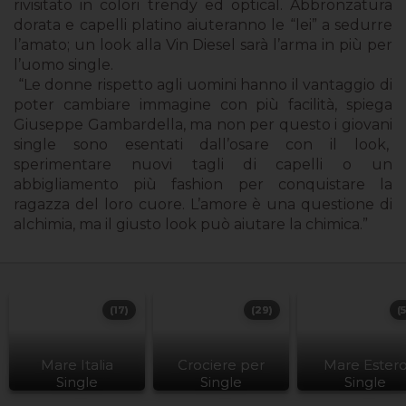
rivisitato in colori trendy ed optical. Abbronzatura
dorata e capelli platino aiuteranno le “lei” a sedurre
l’amato; un look alla Vin Diesel sarà l’arma in più per
l’uomo single.
“Le donne rispetto agli uomini hanno il vantaggio di
poter cambiare immagine con più facilità, spiega
Giuseppe Gambardella, ma non per questo i giovani
single sono esentati dall’osare con il look,
sperimentare nuovi tagli di capelli o un
abbigliamento più fashion per conquistare la
ragazza del loro cuore. L’amore è una questione di
alchimia, ma il giusto look può aiutare la chimica.”
(17)
(29)
(
Mare Italia
Crociere per
Mare Ester
Single
Single
Single