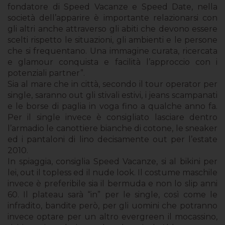
fondatore di Speed Vacanze e Speed Date, nella
società dell’apparire è importante relazionarsi con
gli altri anche attraverso gli abiti che devono essere
scelti rispetto le situazioni, gli ambienti e le persone
che si frequentano. Una immagine curata, ricercata
e glamour conquista e facilità l’approccio con i
potenziali partner”.
Sia al mare che in città, secondo il tour operator per
single, saranno out gli stivali estivi, i jeans scampanati
e le borse di paglia in voga fino a qualche anno fa.
Per il single invece è consigliato lasciare dentro
l’armadio le canottiere bianche di cotone, le sneaker
ed i pantaloni di lino decisamente out per l’estate
2010.
In spiaggia, consiglia Speed Vacanze, si al bikini per
lei, out il topless ed il nude look. Il costume maschile
invece è preferibile sia il bermuda e non lo slip anni
60. Il plateau sarà “in” per le single, così come le
infradito, bandite però, per gli uomini che potranno
invece optare per un altro evergreen il mocassino,