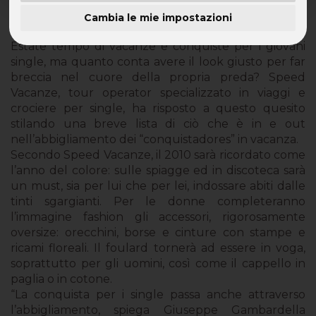
Cambia le mie impostazioni
Il look giusto per fare conquiste in vacanza
Estate tempo di vacanze e conquiste per i giovani
single, ma quanto conta avere il look giusto per far
breccia nel cuore della propria preda? Speed
Vacanze, tour operator specializzato in viaggi e
crociere per single, ha risposto a questo quesito
stilando una breve lista di ciò che è in e out
nell’abbigliamento dei “conquistadores” in vacanza.
Secondo Speed Vacanze, il 2010 sarà ricordato come
l’anno del colore: sulle spiagge ed in discoteca sarà
un must, sia per lui che per lei, indossare abiti dalle
tinti sgargianti. Per le donne completeranno
l’immagine fashion gli accessori, rigorosamente
oversize: orecchini, borse e cinture con stampe e
ricami floreali. Il foulard tornerà ad essere in voga,
soprattutto per gli uomini, così come il cappello in
paglia o in cotone.
“La conquista per i single passa anche attraverso
l’abbigliamento, spiega Giuseppe Gambardella