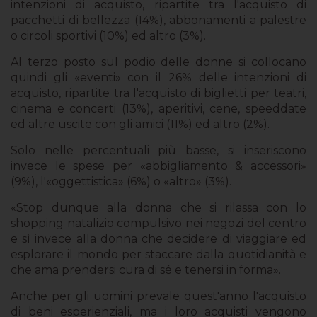
intenzioni di acquisto, ripartite tra l'acquisto di
pacchetti di bellezza (14%), abbonamenti a palestre
o circoli sportivi (10%) ed altro (3%).
Al terzo posto sul podio delle donne si collocano
quindi gli «eventi» con il 26% delle intenzioni di
acquisto, ripartite tra l'acquisto di biglietti per teatri,
cinema e concerti (13%), aperitivi, cene, speeddate
ed altre uscite con gli amici (11%) ed altro (2%).
Solo nelle percentuali più basse, si inseriscono
invece le spese per «abbigliamento & accessori»
(9%), l'«oggettistica» (6%) o «altro» (3%).
«Stop dunque alla donna che si rilassa con lo
shopping natalizio compulsivo nei negozi del centro
e sì invece alla donna che decidere di viaggiare ed
esplorare il mondo per staccare dalla quotidianità e
che ama prendersi cura di sé e tenersi in forma».
Anche per gli uomini prevale quest'anno l'acquisto
di beni esperienziali, ma i loro acquisti vengono