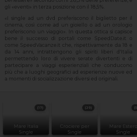
benessere» secondo con il 28,5% delle preferenze, e
gli «eventi» in terza posizione con il 18,5%.
«I single ad un dvd preferiscono il biglietto per il
cinema, così come ad un gioiello o ad un orologio
preferiscono un viaggio». In questa ottica si capisce
bene il successo di portali come SpeedDate.it o
come SpeedVacanze.it che, rispettivamente da 18 e
da 14 anni, intrattengono gli spiriti liberi d'Italia
permettendo loro di vivere serate divertenti e di
partecipare a viaggi esperienziali che conducono
più che a luoghi geografici ad esperienze nuove ed
a momenti di socializzazione diversi ed originali.
(17)
(29)
(
Mare Italia
Crociere per
Mare Ester
Single
Single
Single