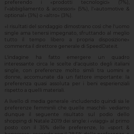
preferendo i «prodotti tecnologici» (7%),
l'«abbigliamento & accessori» (5%), l'«automotive &
optional» (3%) o «altro» (3%).
«I risultati del sondaggio dimostrano così che l'uomo
single ama tenersi impegnato, sfruttando al meglio
tutto il tempo libero a propria disposizione»
commenta il direttore generale di SpeedDate.it.
L'indagine ha fatto emergere un quadro
interessante circa le scelte d'acquisto degli italiani
single, con preferenze molto simili tra uomini e
donne, accomunate da un fattore importante: la
preferenza quasi assoluta per i beni esperienziali
rispetto a quelli materiali.
A livello di media generale -includendo quindi sia le
preferenze femminili che quelle maschili- vediamo
dunque il seguente risultato sul podio dello
shopping di Natale 2019 dei single: i «viaggi» al primo
posto con il 35% delle preferenze, lo «sport &