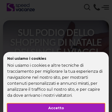
SUL PODIO DELLO
SHOPPING DI NATALE
DEI SINGLE I VIAGGI
Noi usiamo i cookies
(35%), LO SPORT &
Noi usiamo i cookies e altre tecniche di
BENESSERE (28,5%) E
tracciamento per migliorare la tua esperienza di
navigazione nel nostro sito, per mostrarti
GLI EVENTI (18,5%)
contenuti personalizzati e annunci mirati, per
analizzare il traffico sul nostro sito, e per capire
da dove arrivano i nostri visitatori.
Accetto