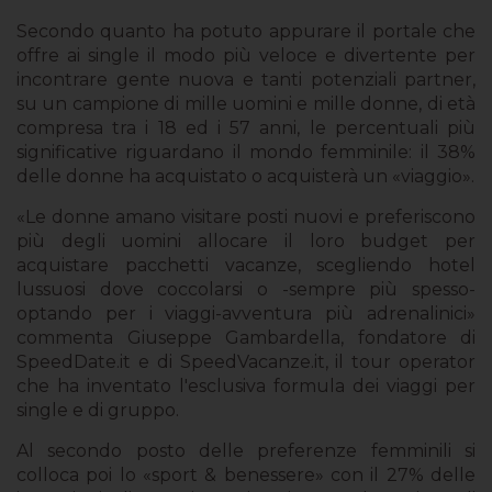
Secondo quanto ha potuto appurare il portale che
offre ai single il modo più veloce e divertente per
incontrare gente nuova e tanti potenziali partner,
su un campione di mille uomini e mille donne, di età
compresa tra i 18 ed i 57 anni, le percentuali più
significative riguardano il mondo femminile: il 38%
delle donne ha acquistato o acquisterà un «viaggio».
«Le donne amano visitare posti nuovi e preferiscono
più degli uomini allocare il loro budget per
acquistare pacchetti vacanze, scegliendo hotel
lussuosi dove coccolarsi o -sempre più spesso-
optando per i viaggi-avventura più adrenalinici»
commenta Giuseppe Gambardella, fondatore di
SpeedDate.it e di SpeedVacanze.it, il tour operator
che ha inventato l'esclusiva formula dei viaggi per
single e di gruppo.
Al secondo posto delle preferenze femminili si
colloca poi lo «sport & benessere» con il 27% delle