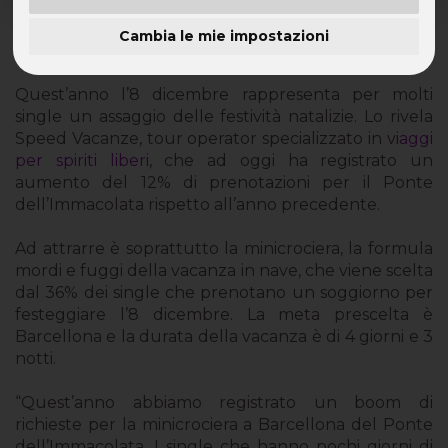
Cambia le mie impostazioni
I single italiani festeggiano tra le onde
Quest’anno l’8 dicembre rappresenta per molti
single un assaggio delle festività natalizie. Lo rivela
Speed Vacanze, tour operator specializzato in v
iaggi
per spiriti liberi
, che ad oggi ha registrato un
aumento del 12% di prenotazioni per il Ponte
dell’Immacolata rispetto all’anno precedente.
Ad attrarre è soprattutto la minicrociera, la formula
mordi e fuggi della vacanza in nave, che viene scelta
dal 36% dei single che prenotano un soggiorno per
festeggiare l’8 dicembre. La meta prescelta è
Barcellona e la durata della vacanza è di 4 giorni e 3
notti.
“Quest’anno abbiamo registrato un boom di
richieste per la minicrociera a Barcellona del Ponte
dell’Immacolata. I single che hanno pochi giorni di