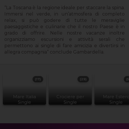
“La Toscana è la regione ideale per staccare la spina.
Immersi nel verde, in un’atmosfera di completo
relax, si può godere di tutte le meraviglie
paesaggistiche e culinarie che il nostro Paese è in
grado di offrire. Nelle nostre vacanze inoltre
organizziamo escursioni e attività serali che
permettono ai single di fare amicizia e divertirsi in
allegra compagnia” conclude Gambardella.
(17)
(29)
(
Mare Italia
Crociere per
Mare Ester
Single
Single
Single