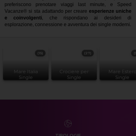
preferiscono prenotare viaggi last minute, e Speed
Vacanze® si sta adattando per creare
esperienze uniche
e coinvolgenti
, che rispondano ai desideri di
esplorazione, connessione e avventura dei single moderni.
(15)
(27)
(
Mare Italia
Crociere per
Mare Ester
Single
Single
Single
TIPOLOGIE