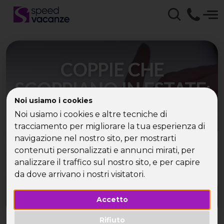
COPPIE CHE
SCOPPIANO IN ESTATE:
Noi usiamo i cookies
IL BOOM DEI VIAGGI
Noi usiamo i cookies e altre tecniche di
SINGLE LAST MINUTE
tracciamento per migliorare la tua esperienza di
navigazione nel nostro sito, per mostrarti
contenuti personalizzati e annunci mirati, per
Il numero di single che preferiscono prenotare
un viaggio last minute è in continua crescita: ma
analizzare il traffico sul nostro sito, e per capire
quali sono i motivi dietro a tutto ciò?
da dove arrivano i nostri visitatori.
Accetto
Rifiuto