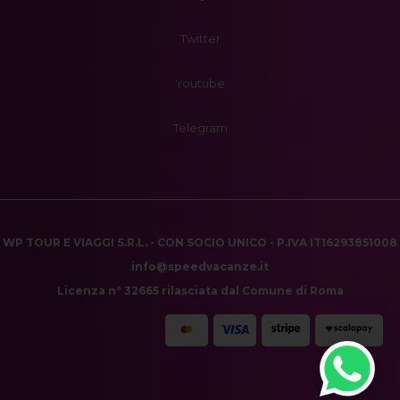
Twitter
Youtube
Telegram
WP TOUR E VIAGGI S.R.L. - CON SOCIO UNICO - P.IVA IT16293851008
info@speedvacanze.it
Licenza n° 32665 rilasciata dal Comune di Roma