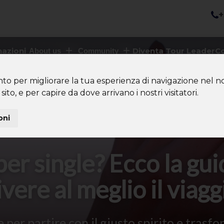
+
nazioni
Diventa Tour Leader
Co
About us
Community
nto per migliorare la tua esperienza di navigazione nel no
sito, e per capire da dove arrivano i nostri visitatori.
oni
er single? Ecco la gu
ivere al meglio il viagg
 per partire con il giusto spirito e trasfor