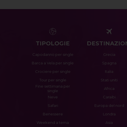
TIPOLOGIE
DESTINAZIO
Capodanno per single
Grecia
Barca a Vela per single
Spagna
Crociere per single
Italia
Tour per single
Stati uniti
Fine settimana per
Africa
single
Neve
Caraibi
Safari
Europa del nord
Benessere
Londra
Weekend a tema
Asia