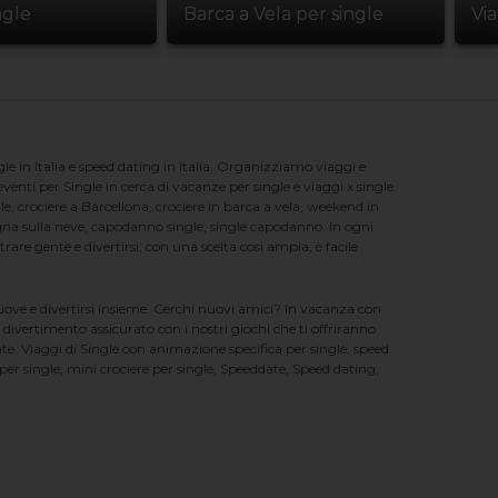
ngle
Barca a Vela per single
Vi
e in Italia e speed dating in Italia. Organizziamo viaggi e
enti per Single in cerca di vacanze per single e viaggi x single.
e, crociere a Barcellona, crociere in barca a vela, weekend in
na sulla neve, capodanno single, single capodanno. In ogni
e gente e divertirsi; con una scelta cosi ampia, è facile
nuove e divertirsi insieme. Cerchi nuovi amici? In vacanza con
 divertimento assicurato con i nostri giochi che ti offriranno
te. Viaggi di Single con animazione specifica per single, speed
er single, mini crociere per single, Speeddate, Speed dating,