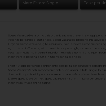
Mare Estero Single
Tour per si
Speed Vacanze® è la principale organizzazione di eventi e viaggi per singl
vacanze per single di tutta Italia. Speed Vacanze® propone iniziative ed ev
Organizziamo weekend, gite, escursioni, mini crociere e crociere per singl
agriturismo in Toscana, settimana bianca per single, vacanze in montag
vacanza mettiamo insieme tante donne single e uomini single per incontrar
incontrare la persona giusta in una vacanza di singles.
I nostri viaggi per single danno tante possibilità per conoscere persone 
Speed Vacanze® potrai conoscere tanti nuovi amici...e tutti single! In più
divertenti opportunità per conoscere in un'atmosfera piacevole e rilassan
Date e Speed Date Dinner. SpeedVacanze® - i primi in Italia per crociere p
incontri dal vivo e online dating.