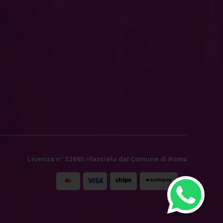
Licenza n° 32665 rilasciata dal Comune di Roma