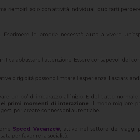
ma riempirli solo con attività individuali può farti perd
Esprimere le proprie necessità aiuta a vivere un’e
gnifica abbassare l’attenzione. Essere consapevoli del c
ive o rigidità possono limitare l’esperienza. Lasciarsi a
re un po’ di imbarazzo all’inizio. È del tutto normale:
ei primi momenti di interazione
. Il modo migliore p
 gesti per creare connessioni autentiche.
 come
Speed Vacanze®
, attivo nel settore dei viaggi 
ta per favorire la socialità.