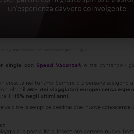
un’esperienza davvero coinvolgente
o la guida completa per vivere al meglio il viaggio
er single con
Speed Vacanze®
e stai contando i gi
 in crescita nel turismo. Sempre più persone scelgono q
on, oltre il
36% dei viaggiatori europei cerca espe
tre il
+18% negli ultimi anni
.
he va oltre la semplice destinazione: nuove conoscenze, 
nze
viaggio è la possibilità di incontrare persone nuove. Res