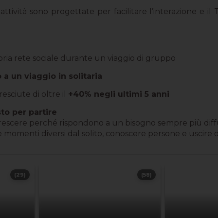
le attività sono progettate per facilitare l’interazion
pria rete sociale durante un viaggio di gruppo
 a un viaggio in solitaria
resciute di oltre il
+40% negli ultimi 5 anni
to per partire
escere perché rispondono a un bisogno sempre più diffuso
re momenti diversi dal solito, conoscere persone e uscire 
(29)
(58)