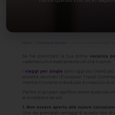
Home
Comunicati Stampa
Prima vacanza per single? Ecc
Se hai prenotato la tua prima
vacanza p
vademecum è esattamente ciò che ti serve.
I
viaggi per single
sono oggi tra i trend più
socialità: secondo l’European Travel Commissi
mentre il turismo individuale è cresciuto di ol
Partire in gruppo significa vivere qualcosa c
si vivrebbero da soli.
1. Non essere aperto alle nuove conosce
Uno dei principali vantaggi di questo tipo di 