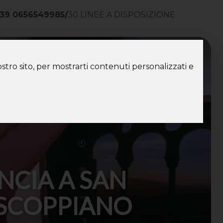
39 0656549985
/
30 LINEE A DISPOSIZIONE
ntatti
stro sito, per mostrarti contenuti personalizzati e
INCIA A SAN
 SCOPPIANO