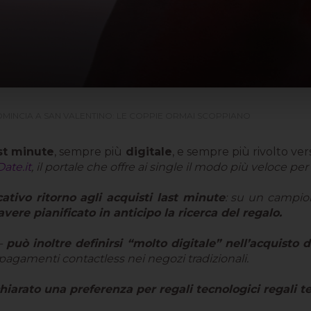
 COMINCIA A SAN VALENTINO: LE COPPIE ORMAI SCOPPIANO
st minute
, sempre più
digitale
, e sempre più rivolto ve
ate.it
, il portale che offre ai single il modo più veloce pe
cativo ritorno agli acquisti last minute
: su un campio
avere pianificato in anticipo la ricerca del regalo.
-
può inoltre definirsi “molto digitale” nell’acquisto d
pagamenti contactless nei negozi tradizionali.
iarato una preferenza per regali tecnologici regali te