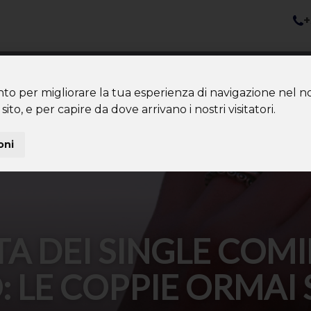
+
nazioni
Diventa Tour Leader
Co
About us
Community
nto per migliorare la tua esperienza di navigazione nel no
sito, e per capire da dove arrivano i nostri visitatori.
oni
TA DEI SINGLE COM
: LE COPPIE ORMAI