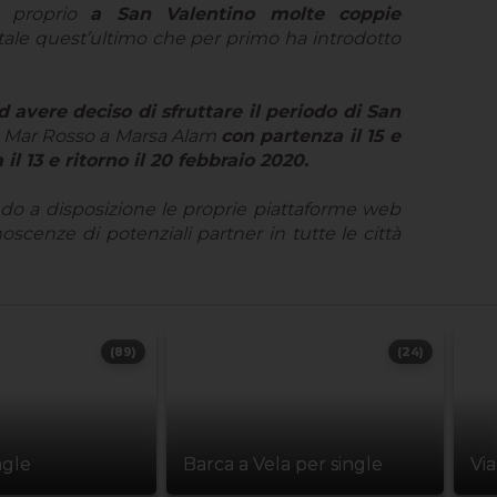
e proprio
a San Valentino molte coppie
rtale quest’ultimo che per primo ha introdotto
ad avere deciso di sfruttare il periodo di San
in Mar Rosso a Marsa Alam
con partenza il 15 e
il 13 e ritorno il 20 febbraio 2020.
do a disposizione le proprie piattaforme web
noscenze di potenziali partner in tutte le città
(89)
(24)
ngle
Barca a Vela per single
Vi