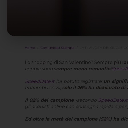
Home
Comunicati Stampa
LA RIVINCITA DEI SINGLE
Lo shopping di San Valentino? Sempre più
la
coppia sono
sempre meno romantici
SpeedD
SpeedDate.it
ha potuto registrare
un signifi
entrambi i sessi,
solo il 26% ha dichiarato di 
Il 92% del campione
-secondo
SpeedDate.it
gli acquisti online con consegna rapida e per 
Ed oltre la metà del campione (52%) ha dich