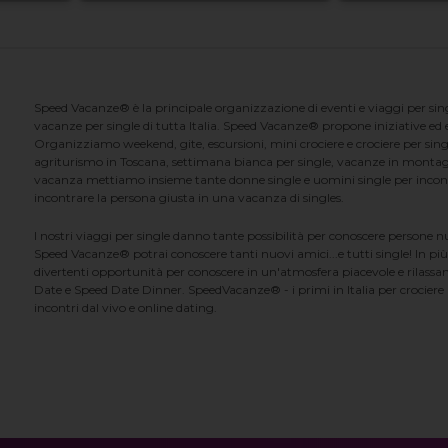
Speed Vacanze® è la principale organizzazione di eventi e viaggi per singl
vacanze per single di tutta Italia. Speed Vacanze® propone iniziative ed ev
Organizziamo weekend, gite, escursioni, mini crociere e crociere per singl
agriturismo in Toscana, settimana bianca per single, vacanze in montag
vacanza mettiamo insieme tante donne single e uomini single per incontrar
incontrare la persona giusta in una vacanza di singles.
I nostri viaggi per single danno tante possibilità per conoscere persone 
Speed Vacanze® potrai conoscere tanti nuovi amici...e tutti single! In più
divertenti opportunità per conoscere in un'atmosfera piacevole e rilassan
Date e Speed Date Dinner. SpeedVacanze® - i primi in Italia per crociere p
incontri dal vivo e online dating.