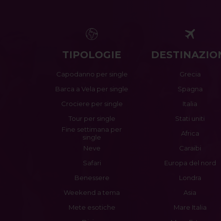
TIPOLOGIE
DESTINAZIO
Capodanno per single
Grecia
Barca a Vela per single
Spagna
Crociere per single
Italia
Tour per single
Stati uniti
Fine settimana per
Africa
single
Neve
Caraibi
Safari
Europa del nord
Benessere
Londra
Weekend a tema
Asia
Mete esotiche
Mare Italia