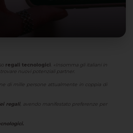
rso
regali tecnologici
.
«Insomma gli italiani in
r trovare nuovi potenziali partner.
ne di mille persone attualmente in coppia di
ei regali
, avendo manifestato preferenze per
cnologici.