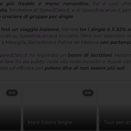
pre più freddo e meno romantico
. Ed è così ch
lla
, fondatore di
SpeedDate.it
, e di
SpeedVacanze.it
, po
e crociere di gruppo per single
.
 farà un viaggio insieme.
Mentre
tra i single è il 52% 
tonati su
SpeedVacanze.it
troviamo l’Anti-San Valentino 
a a Marsiglia, Barcellona e Palma de Maiorca
con partenza 
peedDate.it
ha registrato un
boom di iscrizioni
. Metten
uali fare fin da subito nella vita reale incontri e nuove co
pida ed efficace per
potere dire di non essere più soli
.
(29)
(58)
Mare Estero Single
Tour per si