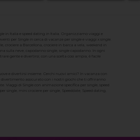
e in Italia e speed dating in Italia. Organizziamo viaggi e
enti per Single in cerca di vacanze per single e viaggi x single.
e, crociere a Barcellona, crociere in barca a vela, weekend in
na sulla neve, capodanno single, single capodanno. In ogni
e gente e divertirsi; con una scelta cosi ampia, è facile
nuove e divertirsi insieme. Cerchi nuovi amici? In vacanza con
 divertimento assicurato con i nostri giochi che ti offriranno
te. Viaggi di Single con animazione specifica per single, speed
er single, mini crociere per single, Speeddate, Speed dating,