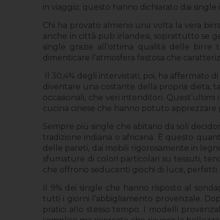
in viaggio; questo hanno dichiarato dai single 
Chi ha provato almeno una volta la vera birra
anche in città pub irlandesi, soprattutto se ges
single grazie all’ottima qualità delle birre 
dimenticare l’atmosfera festosa che caratteriz
Il 30,4% degli intervistati, poi, ha affermato d
diventare una costante della propria dieta, t
occasionali, che veri intenditori. Quest’ultimi
cucina cinese che hanno potuto apprezzare 
Sempre più single che abitano da soli decido
tradizione indiana o africana. È questo quanto
delle pareti, dai mobili rigorosamente in legno,
sfumature di colori particolari su tessuti, ten
che offrono seducenti giochi di luce, perfett
Il 9% dei single che hanno risposto al sond
tutti i giorni l’abbigliamento provenzale. Dop
pratici allo stesso tempo. I modelli provenza