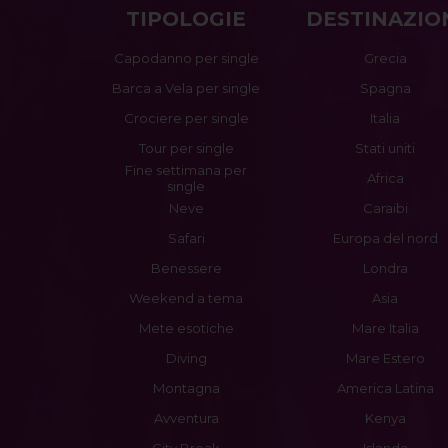
TIPOLOGIE
DESTINAZIO
Capodanno per single
Grecia
Barca a Vela per single
Spagna
Crociere per single
Italia
Tour per single
Stati uniti
Fine settimana per
Africa
single
Neve
Caraibi
Safari
Europa del nord
Benessere
Londra
Weekend a tema
Asia
Mete esotiche
Mare Italia
Diving
Mare Estero
Montagna
America Latina
Avventura
Kenya
City Break
Islanda