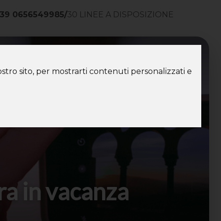
39 0656549985
/
30 LINEE A DISPOSIZIONE
ntatti
stro sito, per mostrarti contenuti personalizzati e
ora in vacanza