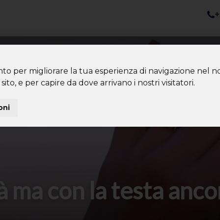
+
nazioni
Diventa Tour Leader
Co
About us
Community
nto per migliorare la tua esperienza di navigazione nel no
sito, e per capire da dove arrivano i nostri visitatori.
oni
tà ma con la testa anc