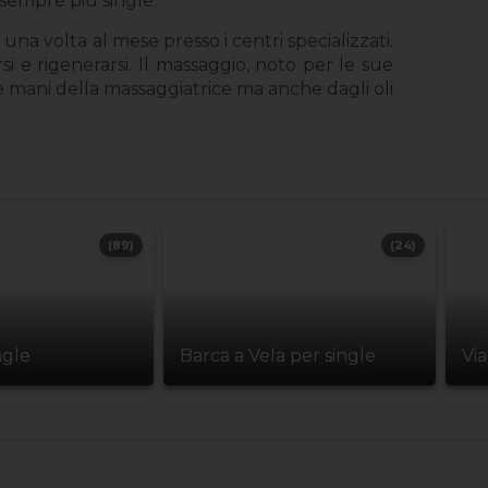
 sempre più single.
una volta al mese presso i centri specializzati.
i e rigenerarsi. Il massaggio, noto per le sue
lle mani della massaggiatrice ma anche dagli oli
(89)
(24)
ngle
Barca a Vela per single
Vi