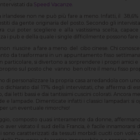
intervistati da
Speed Vacanze
.
 irlandese non ne può più fare a meno. Infatti, il
38,6% 
titi da gente originaria del posto. Secondo gli intervistati
tra cui poter scegliere e alla vastissima scelta, capace 
za i pub e della quale i single difficilmente possono fare
i non
riuscire
a fare a meno
del
cibo cinese.
Chi conosce i
anto da trasformarsi in un appuntamento fisso settimana
 in particolare, si divertono a sorprendere i propri amici
proprio sul posto che
vanno
ben oltre il menu fisso prop
no di personalizzare la propria casa arredandola con un
 dichiarato dal 17% degli intervistati, che afferma di ess
 dai letti bassi e dai tantissimi cuscini colorati. Ancora me
de e lampade. Dimenticate infatti i classici lampadari: si
i per un eventuale rimorchio!
aggio, composto quasi interamente da donne, affermano 
o aver visitato il sud della Francia, è facile innamorarsi 
li sono caratterizzati da tessuti morbidi cuciti con voile