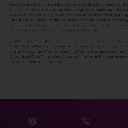
Speed Vacanze® è la principale organizzazione di eventi e viaggi per singl
vacanze per single di tutta Italia. Speed Vacanze® propone iniziative ed ev
Organizziamo weekend, gite, escursioni, mini crociere e crociere per singl
agriturismo in Toscana, settimana bianca per single, vacanze in montag
vacanza mettiamo insieme tante donne single e uomini single per incontrar
incontrare la persona giusta in una vacanza di singles.
I nostri viaggi per single danno tante possibilità per conoscere persone 
Speed Vacanze® potrai conoscere tanti nuovi amici...e tutti single! In più
divertenti opportunità per conoscere in un'atmosfera piacevole e rilassan
Date e Speed Date Dinner. SpeedVacanze® - i primi in Italia per crociere p
incontri dal vivo e online dating.