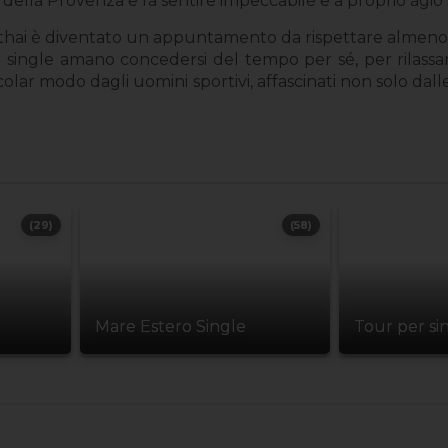
 della Provenza e fa sentire impeccabile e a proprio agio
gio thai è diventato un appuntamento da rispettare almeno 
ù single amano concedersi del tempo per sé, per rilassars
icolar modo dagli uomini sportivi, affascinati non solo da
(29)
(58)
Mare Estero Single
Tour per si