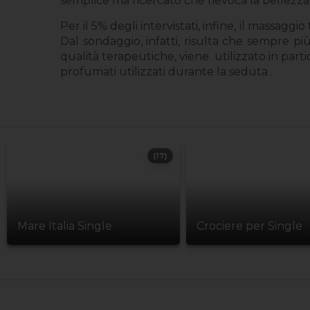
semplice ma ricercato che rievoca la bellezza
Per il 5% degli intervistati, infine, il massag
Dal sondaggio, infatti, risulta che sempre pi
qualità terapeutiche, viene
utilizzato in part
profumati utilizzati durante la seduta .
(17)
Mare Italia Single
Crociere per Single