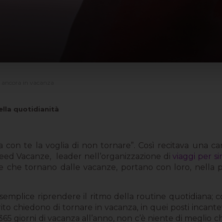
ta ancora in vacanza
lla quotidianità
a con te la voglia di non tornare”. Così recitava una c
eed Vacanze,
leader nell’organizzazione di
viaggi per s
e che tornano dalle vacanze, portano con loro, nella pr
plice riprendere il ritmo della routine quotidiana; con i
irito chiedono di tornare in vacanza, in quei posti incan
 365 giorni di vacanza all’anno, non c’è niente di meglio