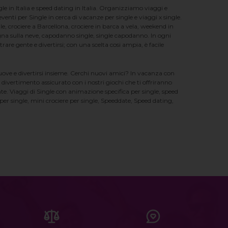
e in Italia e speed dating in Italia. Organizziamo viaggi e
enti per Single in cerca di vacanze per single e viaggi x single.
e, crociere a Barcellona, crociere in barca a vela, weekend in
na sulla neve, capodanno single, single capodanno. In ogni
e gente e divertirsi; con una scelta cosi ampia, è facile
nuove e divertirsi insieme. Cerchi nuovi amici? In vacanza con
 divertimento assicurato con i nostri giochi che ti offriranno
te. Viaggi di Single con animazione specifica per single, speed
er single, mini crociere per single, Speeddate, Speed dating,