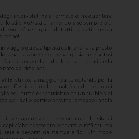
degli intervistati ha affermato di frequentare
, lo stile
irish
sta chiamando a sé sempre più
di soddisfare i gusti di tutti i palati… senza
 a meno!
n viaggio questa tipicità culinaria, la fa presto
le. Una passione che coinvolge sia conoscitori
 e a far conoscere loro degli accostamenti della
inato dai ristoranti.
o
stile
etnico, la maggior parte optando per la
ere affascinato dalle tonalità calde dei colori
glio se il tutto è incorniciato da un turbinio di
 opta per delle particolarissime lampade in tela
di aver apprezzato e importato nella vita di
di capi d’abbigliamento eleganti e raffinati ma
 di seta e decorati da stampe a fiori. Un modo