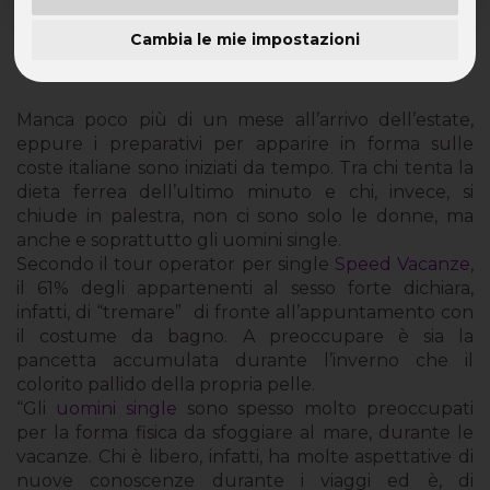
Cambia le mie impostazioni
Il 61% degli uomini single teme il ritorno in spiaggia
Manca poco più di un mese all’arrivo dell’estate,
eppure i preparativi per apparire in forma sulle
coste italiane sono iniziati da tempo. Tra chi tenta la
dieta ferrea dell’ultimo minuto e chi, invece, si
chiude in palestra, non ci sono solo le donne, ma
anche e soprattutto gli uomini single.
Secondo il tour operator per single
Speed Vacanze
,
il 61% degli appartenenti al sesso forte dichiara,
infatti, di “tremare” di fronte all’appuntamento con
il costume da bagno. A preoccupare è sia la
pancetta accumulata durante l’inverno che il
colorito pallido della propria pelle.
“Gli
uomini single
sono spesso molto preoccupati
per la forma fisica da sfoggiare al mare, durante le
vacanze. Chi è libero, infatti, ha molte aspettative di
nuove conoscenze durante i viaggi ed è, di