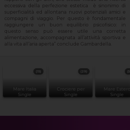
eccessiva della perfezione estetica è sinonimo di
superficialità ed allontana nuovi potenziali amici e
compagni di viaggio. Per questo è fondamentale
raggiungere un buon equilibrio psicofisico: in
questo senso può essere utile una corretta
alimentazione, accompagnata all’attività sportiva e
alla vita all’aria aperta” conclude Gambardella.
(15)
(29)
(
Mare Italia
Crociere per
Mare Ester
Single
Single
Single