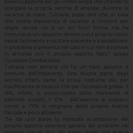
preoccupazione per gli uomini single che intendono
allargare la propria cerchia di amicizie, durante le
vacanze al mare. Tuttavia, posso dire che, in base
alle nostra esperienza di vacanze e crociere per
single, anche chi è un po’ fuori forma, ma ha
comunque un rapporto sereno con il proprio corpo,
riesce facilmente a risultare piacente e a socializzare.
Il problema si presenta nel caso in cui non si convive
in armonia con il proprio aspetto fisico” spiega
Giuseppe Gambardella.
Tuttavia non sempre chi ha un fisico asciutto è
immune dall’imbarazzo. Una buona parte degli
uomini, infatti, teme la prova costume più per
insufficienza di muscoli che per l’eccesso di grasso. Il
16%, infatti, è preoccupato dalla mancanza di
pettorali scolpiti, il 15% dall’assenza di polpacci
torniti e l’11% si vergogna delle proprie braccia
flaccide e poco attraenti.
“Se da una parte la mancata accettazione del
proprio aspetto esteriore genera dei problemi nei
rapporti con gli altri, allo stesso modo una ricerca