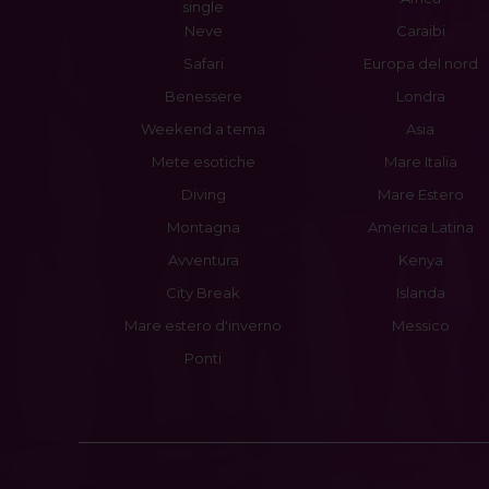
single
Neve
Caraibi
Safari
Europa del nord
Benessere
Londra
Weekend a tema
Asia
Mete esotiche
Mare Italia
Diving
Mare Estero
Montagna
America Latina
Avventura
Kenya
City Break
Islanda
Mare estero d'inverno
Messico
Ponti