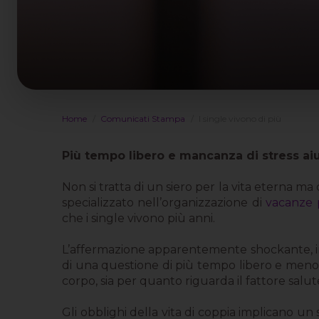
Home
Comunicati Stampa
I single vivono di più
Più tempo libero e mancanza di stress aiu
Non si tratta di un siero per la vita eterna m
specializzato nell’organizzazione di
vacanze 
che i single vivono più anni.
L’affermazione apparentemente shockante, in re
di una questione di più tempo libero e meno s
corpo, sia per quanto riguarda il fattore salu
Gli obblighi della vita di coppia implicano un