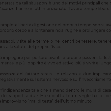
 generata da tali situazioni è uno dei motivi principali
Vacanze hanno infatti menzionato “l’avere tempo libero a
iù completa libertà di gestione del proprio tempo, senza 
proprio corpo e allontanare noia, rughe e prolungare cos
assaggi, visite alle terme o nei centri benessere, tener
i alla salute del proprio fisico.
 impiegare per portare avanti le proprie passioni: la lettu
ente; e più lo spirito è vivo ed attivo, più si vivrà a lungo
assenza del fattore stress. Le relazioni a due implica
 negativamente sul sistema nervoso e sull’invecchiamento 
n’indipendenza tale che almeno dentro le mura di casa n
ici dei rapporti a due. Ma soprattutto un single ha la lib
e improvvisino “mal di testa” dell’ultimo minuto.