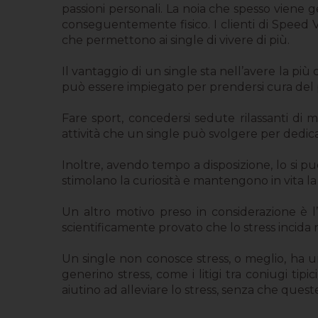
passioni personali. La noia che spesso viene
conseguentemente fisico. I clienti di Speed 
che permettono ai single di vivere di più.
Il vantaggio di un single sta nell’avere la p
può essere impiegato per prendersi cura del 
Fare sport, concedersi sedute rilassanti di m
attività che un single può svolgere per dedicars
Inoltre, avendo tempo a disposizione, lo si può
stimolano la curiosità e mantengono in vita la m
Un altro motivo preso in considerazione è l’
scientificamente provato che lo stress incida
Un single non conosce stress, o meglio, ha u
generino stress, come i litigi tra coniugi tip
aiutino ad alleviare lo stress, senza che quest