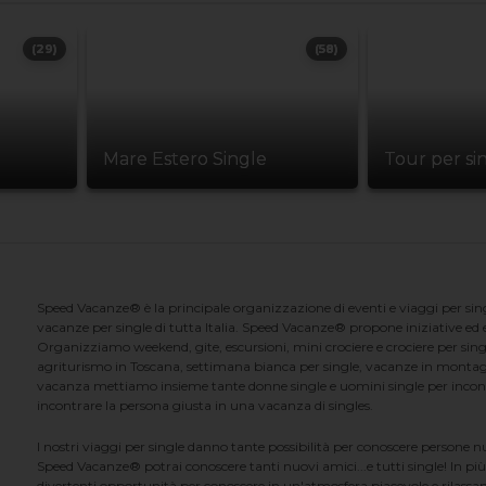
(29)
(58)
Mare Estero Single
Tour per si
Speed Vacanze® è la principale organizzazione di eventi e viaggi per singl
vacanze per single di tutta Italia. Speed Vacanze® propone iniziative ed ev
Organizziamo weekend, gite, escursioni, mini crociere e crociere per singl
agriturismo in Toscana, settimana bianca per single, vacanze in montag
vacanza mettiamo insieme tante donne single e uomini single per incontrar
incontrare la persona giusta in una vacanza di singles.
I nostri viaggi per single danno tante possibilità per conoscere persone 
Speed Vacanze® potrai conoscere tanti nuovi amici...e tutti single! In più
divertenti opportunità per conoscere in un'atmosfera piacevole e rilassan