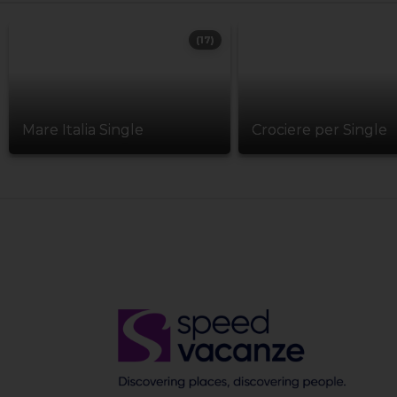
(17)
Mare Italia Single
Crociere per Single