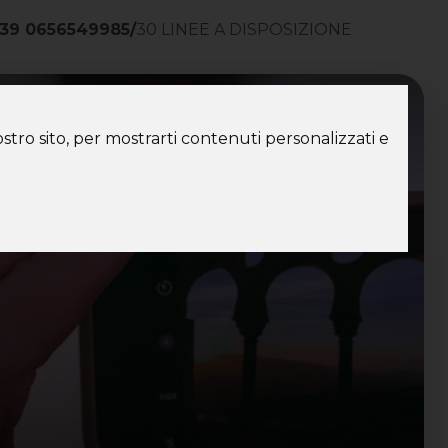
39 0656549985
/
30 LINEE A DISPOSIZIONE
ntatti
stro sito, per mostrarti contenuti personalizzati e