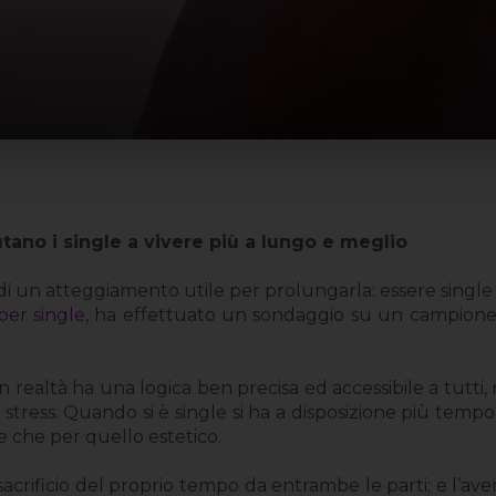
tano i single a vivere più a lungo e meglio
a di un atteggiamento utile per prolungarla: essere single 
per single
, ha effettuato un sondaggio su un campione d
altà ha una logica ben precisa ed accessibile a tutti, non 
tress. Quando si è single si ha a disposizione più tempo d
te che per quello estetico.
 sacrificio del proprio tempo da entrambe le parti; e l’ave