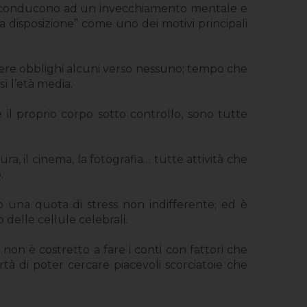
 che conducono ad un invecchiamento mentale e
 disposizione” come uno dei motivi principali
avere obblighi alcuni verso nessuno; tempo che
ì l’età media.
e il proprio corpo sotto controllo, sono tutte
ra, il cinema, la fotografia… tutte attività che
.
no una quota di stress non indifferente; ed è
delle cellule celebrali.
on è costretto a fare i conti con fattori che
ertà di poter cercare piacevoli scorciatoie che