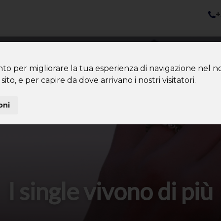
+
nazioni
Diventa Tour Leader
Co
About us
Community
nto per migliorare la tua esperienza di navigazione nel no
sito, e per capire da dove arrivano i nostri visitatori.
oni
I single vivono di più