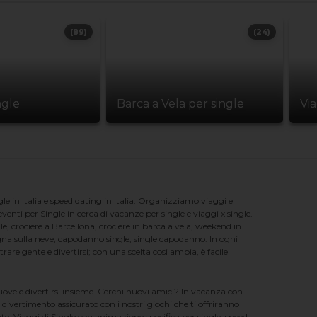
(89)
(24)
ngle
Barca a Vela per single
Vi
e in Italia e speed dating in Italia. Organizziamo viaggi e
enti per Single in cerca di vacanze per single e viaggi x single.
e, crociere a Barcellona, crociere in barca a vela, weekend in
na sulla neve, capodanno single, single capodanno. In ogni
e gente e divertirsi; con una scelta cosi ampia, è facile
nuove e divertirsi insieme. Cerchi nuovi amici? In vacanza con
 divertimento assicurato con i nostri giochi che ti offriranno
te. Viaggi di Single con animazione specifica per single, speed