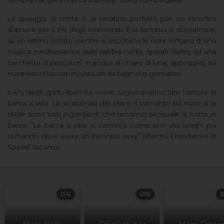
sempre i single in cerca d’amore” rivela Gambardella.
La spiaggia di notte è la location perfetta per un incontro
d’amore per il 7% degli intervistati. E la fantasia si sbizzarrisce:
su un lettino isolato mentre si ascoltano le note lontane di una
musica mediterranea; sulla sabbia calda, riparati dietro ad una
barchetta di pescatori; in acqua al chiaro di luna; appoggiati sui
materassini lasciati incustoditi da bagnanti giornalieri.
Il 4% degli spiriti liberi ha come sogno erotico fare l’amore in
barca a vela. Lo sciabordio del mare, il tramonto sul mare o le
stelle sono tutti ingredienti che rendono sensuale la notte in
barca. “La barca a vela si connota come uno dei luoghi più
romantici dove avere un incontro sexy
” afferma il fondatore di
Speed Vacanze.
(14)
(25)
(