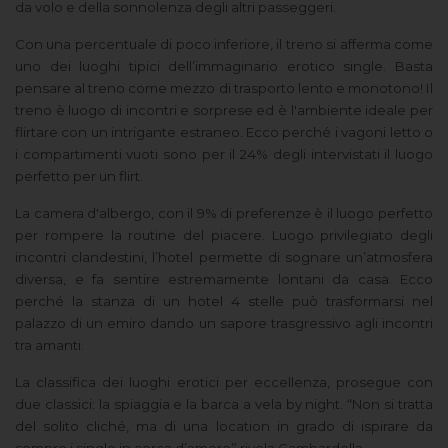
da volo e della sonnolenza degli altri passeggeri.
Con una percentuale di poco inferiore, il treno si afferma come
uno dei luoghi tipici dell’immaginario erotico single. Basta
pensare al treno come mezzo di trasporto lento e monotono! Il
treno è luogo di incontri e sorprese ed è l'ambiente ideale per
flirtare con un intrigante estraneo. Ecco perché i vagoni letto o
i compartimenti vuoti sono per il 24% degli intervistati il luogo
perfetto per un flirt.
La camera d'albergo, con il 9% di preferenze è il luogo perfetto
per rompere la routine del piacere. Luogo privilegiato degli
incontri clandestini, l’hotel permette di sognare un’atmosfera
diversa, e fa sentire estremamente lontani da casa. Ecco
perché la stanza di un hotel 4 stelle può trasformarsi nel
palazzo di un emiro dando un sapore trasgressivo agli incontri
tra amanti.
La classifica dei luoghi erotici per eccellenza, prosegue con
due classici: la spiaggia e la barca a vela by night. “Non si tratta
del solito cliché, ma di una location in grado di ispirare da