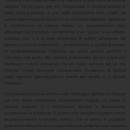
concordi nel preferire navi che mettano a disposizione cabine
singole. “La Ncl Epic, per chi l’ha provata, è risultata essere la
nave della passione. È una delle pochissime navi, infatti, ad
avere cabine singole situate in un corridoio riservato. Spaziose
e confortevoli, le cabine hanno un sensualissimo oblò
affacciato sul corridoio. Ovviamente è un “gioco” e un effetto
artistico, non vi è la reale possibilità di vedere all’interno. Se
questo non lo si chiama hot!
La sensazione è quella di essere
in un’ambientazione notturna, da privè, anche perché il
corridoio che porta alle camere è illuminato da luci a led che
cambiano colore passando da un rosso acceso ad un blu
intenso” rivela Giuseppe Gambardella, fondatore di Speed
Date, agenzia specializzata in eventi per single, e di Speed
Vacanze.
Una percentuale pari al 25% vede nel bagno dell’aereo il luogo
più hot dove consumare un’avventura fugace. La paura di
essere scoperti e il pochissimo tempo a disposizione
accendono la passione. E coloro che vedono il bagno come
eccessivamente scomodo, sanno che in aereo è possibile
scambiarsi effusioni anche approfittando delle famose coperte