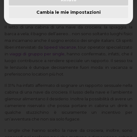
I single rivelano i desideri più hot per l’estate
Cambia le mie impostazioni
2012
Il letto di una cabina di una nave da crociera; la spiaggia; la
barca a vela; il bagno dell’aereo… non sono soltanto luoghi fisici
ma incarnano anche il sogno erotico dei single italiani. Gli spiriti
liberi intervistati da
Speed Vacanze
, tour operator specializzato
in
viaggi di gruppo per single
, hanno confermato, infatti, che il
luogo contribuisce a rendere speciale un rapporto. Il sesso tra
le lenzuola è dunque decisamente fuori moda: in vacanza si
preferiscono location più hot.
Il 31% ha infatti affermato di sognare un rapporto sessuale nella
cabina di una nave da crociera. Il lusso della nave e l’ambiente
glamour alimentano il desiderio. Inoltre la possibilità di avere un
cameriere riservato che possa portare in cabina un drink o
qualche stuzzichino è sicuramente un incentivo per
un’avventura che non sia solo fugace.
I single che hanno scelto la nave da crociera, inoltre, sono