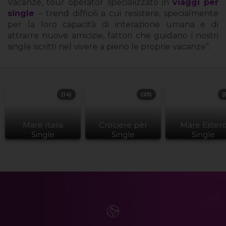
Vacanze, tour operator specializzato in
viaggi per
single
– trend difficili a cui resistere, specialmente
per la loro capacità di interazione umana e di
attrarre nuove amicizie, fattori che guidano i nostri
single iscritti nel vivere a pieno le proprie vacanze”.
(14)
(25)
(
Mare Italia
Crociere per
Mare Ester
Single
Single
Single