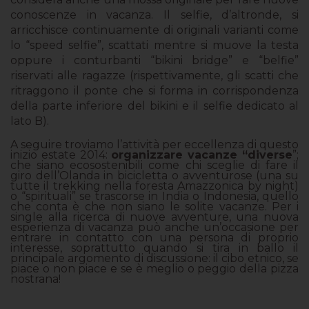
conoscenze in vacanza. Il selfie, d’altronde, si
arricchisce continuamente di originali varianti come
lo “speed selfie”, scattati mentre si muove la testa
oppure i conturbanti “bikini bridge” e “belfie”
riservati alle ragazze (rispettivamente, gli scatti che
ritraggono il ponte che si forma in corrispondenza
della parte inferiore del bikini e il selfie dedicato al
lato B).
A seguire troviamo l’attività per eccellenza di questo
inizio estate 2014:
organizzare vacanze “diverse
”;
che siano ecosostenibili come chi sceglie di fare il
giro dell’Olanda in bicicletta o avventurose (una su
tutte il trekking nella foresta Amazzonica by night)
o “spirituali” se trascorse in India o Indonesia, quello
che conta è che non siano le solite vacanze. Per i
single alla ricerca di nuove avventure, una nuova
esperienza di vacanza può anche un’occasione per
entrare in contatto con una persona di proprio
interesse, soprattutto quando si tira in ballo il
principale argomento di discussione: il cibo etnico, se
piace o non piace e se è meglio o peggio della pizza
nostrana!