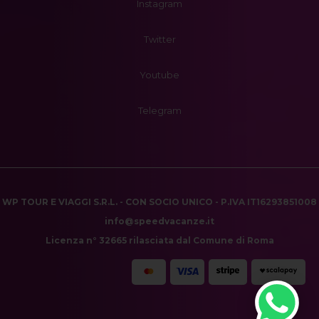
Instagram
Twitter
Youtube
Telegram
WP TOUR E VIAGGI S.R.L. - CON SOCIO UNICO - P.IVA IT16293851008
info@speedvacanze.it
Licenza n° 32665 rilasciata dal Comune di Roma