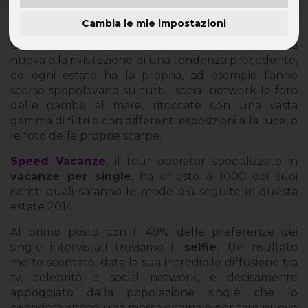
Spopolano i selfie
Cambia le mie impostazioni
Ogni anno spunta una nuova moda, che sia tutta
nuova o la rivisitazione di una tendenza precedente,
ed ogni estate ha la propria, ad esempio l’anno
scorso spopolavano su tutti i social network le foto
delle gambe al mare, ritoccate con una vasta
gamma di filtri o con differenti esposizioni alla luce, o
le foto delle proprie scarpe.
Speed Vacanze
, il tour operator specializzato in
vacanze per single
, ha chiesto a 1000 dei suoi
iscritti quali saranno le mode più seguite in questa
estate 2014.
Al primo posto con il 49% delle preferenze dei
single intervistati troviamo il
selfie.
Un risultato
molto scontato, data la sua incredibile diffusione tra
tv, celebrità e social network, e decisamente
appoggiato dalla popolazione single che lo
considera anche una mossa originale per fare nuove