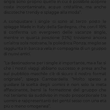
single sono proprio quelle in cui è possibile scoprire
coste incontaminate, acque cristalline, ma anche
discoteche trendy e spiagge alla moda”.
A conquistare i single ci sono al terzo posto le
spiagge Made in Italy della Sardegna, che con il 18%
si conferma un evergreen delle vacanze single,
mentre in quarta posizione (12%) troviamo ancora
un’altra isola nostrana, la poliedrica Ponza, meglio se
raggiunta in barca a vela in compagnia di un gruppo
di nuovi amici.
“La destinazione per i single è importante, ma a far sì
che i nostri viaggi abbiano successo e presa anche
sul pubblico maschile c’è di sicuro il nostro format
originale”, spiega Gambardella. “Molto spesso a
guidare la scelta degli uomini è non solo la meta
affascinante, bensì la formazione del gruppo che
noi teniamo sia suddiviso in modo proporzionale tra
uomini e rappresentanti del gentil sesso con una età
più o meno omogenea”.