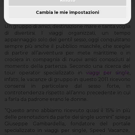
Rifiuto
Sempre più uomini scelgono di partire con viaggi
Cambia le mie impostazioni
organizzati
Un gruppo di amici, destinazione mare e tanta voglia
di divertirsi. I viaggi organizzati, un tempo
appannaggio solo del gentil sesso, oggi conquistano
sempre più anche il pubblico maschile, che sceglie
di partire all’avventura per mete marittime o in
crociera in compagnia di nuovi amici conosciuti al
momento della partenza. Secondo una ricerca del
tour operator specializzato in
viaggi per single
,
infatti, le vacanze di gruppo in questo 2011 ricevono
consensi in particolare dal sesso forte, in
controtendenza rispetto all’anno precedente in cui
a farla da padrone erano le donne.
“Questo anno abbiamo ricevuto quasi il 15% in più
delle prenotazioni da parte dei single uomini” spiega
Giuseppe Gambardella, fondatore del portale
specializzato in viaggi per single, Speed Vacanze,