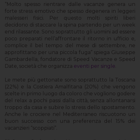
“Molto spesso rientrare dalle vacanze genera un
forte stress emotivo che spesso degenera in leggeri
malesseri fisici. Per questo molti spiriti liberi
decidono di staccare la spina partendo per un week
end rilassante. Sono soprattutto gli uomini ad essere
poco preparati nell’affrontare il ritorno in ufficio e,
complice il bel tempo del mese di settembre, ne
approfittano per una piccola fuga” spiega Giuseppe
Gambardella, fondatore di Speed Vacanze e Speed
Date, società che organizza
eventi per single
.
Le mete più gettonate sono soprattutto la Toscana
(22%) e la Costiera Amalfitana (20%) che vengono
scelte in primo luogo da coloro che vogliono godere
del relax a pochi passi dalla città, senza allontanarsi
troppo da casa e subire lo stress dello spostamento.
Anche le crociere nel Mediterraneo riscuotono un
buon successo con una preferenza del 15% dei
vacanzieri “scoppiati”.