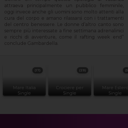
attraeva principalmente un pubblico femminile,
oggi invece anche gli uomini sono molto attenti alla
cura del corpo e amano rilassarsi con i trattamenti
del centro benessere. Le donne d’altro canto sono
sempre più interessate a fine settimana adrenalinici
e ricchi di avventure, come il rafting week end”
conclude Gambardella.
(17)
(29)
(
Mare Italia
Crociere per
Mare Ester
Single
Single
Single