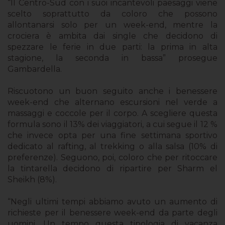
“Il Centro-Sud con i suoi incantevoli paesaggi viene
scelto soprattutto da coloro che possono
allontanarsi solo per un week-end, mentre la
crociera è ambita dai single che decidono di
spezzare le ferie in due parti: la prima in alta
stagione, la seconda in bassa” prosegue
Gambardella.
Riscuotono un buon seguito anche i benessere
week-end che alternano escursioni nel verde a
massaggi e coccole per il corpo. A scegliere questa
formula sono il 13% dei viaggiatori, a cui segue il 12 %
che invece opta per una fine settimana sportivo
dedicato al rafting, al trekking o alla salsa (10% di
preferenze). Seguono, poi, coloro che per ritoccare
la tintarella decidono di ripartire per Sharm el
Sheikh (8%).
“Negli ultimi tempi abbiamo avuto un aumento di
richieste per il benessere week-end da parte degli
uomini. Un tempo questa tipologia di vacanza